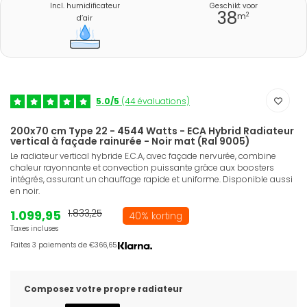
Incl. humidificateur
Geschikt voor
38
2
m
d’air
5.0/5
(44 évaluations)
200x70 cm Type 22 - 4544 Watts - ECA Hybrid Radiateur
vertical à façade rainurée - Noir mat (Ral 9005)
Le radiateur vertical hybride E.C.A, avec façade nervurée, combine
chaleur rayonnante et convection puissante grâce aux boosters
intégrés, assurant un chauffage rapide et uniforme. Disponible aussi
en noir.
1.099,95
1.833,25
40% korting
Taxes incluses
Faites 3 paiements de €366,65.
Composez votre propre radiateur