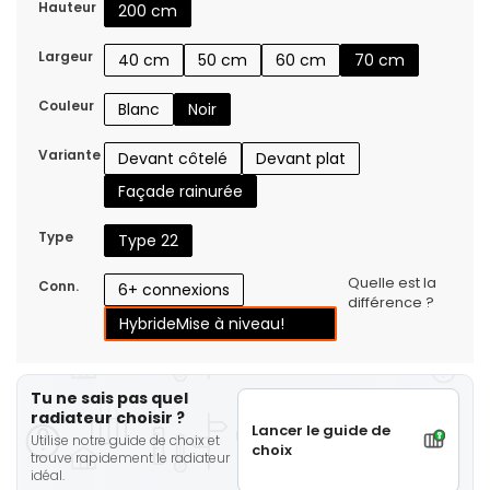
Hauteur
200 cm
Largeur
40 cm
50 cm
60 cm
70 cm
Couleur
Blanc
Noir
Variante
Devant côtelé
Devant plat
Façade rainurée
Type
Type 22
Quelle est la
Conn.
6+ connexions
différence ?
Hybride
Mise à niveau!
Tu ne sais pas quel
radiateur choisir ?
Lancer le guide de
Utilise notre guide de choix et
choix
trouve rapidement le radiateur
idéal.