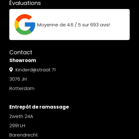
Évaluations
Moyenne de
4.6 / 5
sur
693
avis!
Contact
Showroom
Kinderdijkstraat 71
3076 JH
Rotterdam
Entrepôt de ramassage
Zweth 24A
2991 LH
Barendrecht