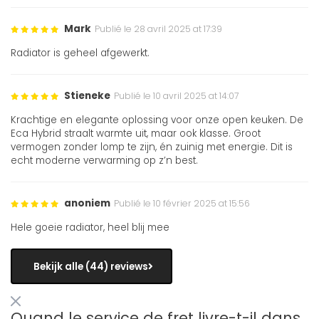
Mark
Publié le 28 avril 2025 at 17:39
Radiator is geheel afgewerkt.
Stieneke
Publié le 10 avril 2025 at 14:07
Krachtige en elegante oplossing voor onze open keuken. De
Eca Hybrid straalt warmte uit, maar ook klasse. Groot
vermogen zonder lomp te zijn, én zuinig met energie. Dit is
echt moderne verwarming op z’n best.
anoniem
Publié le 10 février 2025 at 15:56
Hele goeie radiator, heel blij mee
Bekijk alle (44) reviews
Quand le service de fret livre-t-il dans