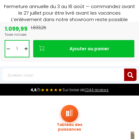
Fermeture annuelle du 3 au 16 août — commandez avant
le 27 juillet pour être livré avant les vacances
L’enlèvement dans notre showroom reste possible
jusqu’au 1er août à 16 h 30.
1.099,95
1.833,25
Taxes incluses
Leader du marché
des radiateurs au Benelux
Ajouter au panier
0
★★★★★
4,6
/5
Sur base de
1.044 reviews
Tableau des
puissances