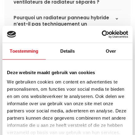
ventilateurs de radiateur séparés ?
Pourquoi un radiateur panneau hybride
n’est-il pas techniquement un
convecteur ?
Comment un radiateur panneau hybride
Toestemming
Details
Over
fonctionne-t-il à basse température de
départ (35–45 °C) ?
Deze website maakt gebruik van cookies
Quel est l’effet du chauffage hybride sur
le confort et la sensation d’air ambiant ?
We gebruiken cookies om content en advertenties te
personaliseren, om functies voor social media te bieden
Quelle est la fonction du réservoir d’eau
en om ons websiteverkeer te analyseren. Ook delen we
dans les radiateurs panneaux hybrides
informatie over uw gebruik van onze site met onze
type 22 ?
partners voor social media, adverteren en analyse. Deze
partners kunnen deze gegevens combineren met andere
Quelle est la différence entre un
informatie die u aan ze heeft verstrekt of die ze hebben
radiateur basse température et un
verzameld op basis van uw gebruik van hun services.