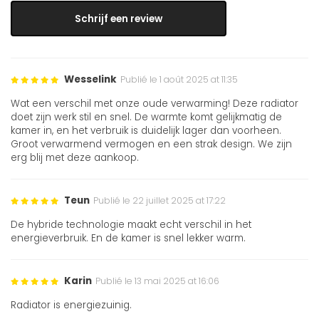
Schrijf een review
Wesselink
Publié le 1 août 2025 at 11:35
Wat een verschil met onze oude verwarming! Deze radiator
doet zijn werk stil en snel. De warmte komt gelijkmatig de
kamer in, en het verbruik is duidelijk lager dan voorheen.
Groot verwarmend vermogen en een strak design. We zijn
erg blij met deze aankoop.
Teun
Publié le 22 juillet 2025 at 17:22
De hybride technologie maakt echt verschil in het
energieverbruik. En de kamer is snel lekker warm.
Karin
Publié le 13 mai 2025 at 16:06
Radiator is energiezuinig.