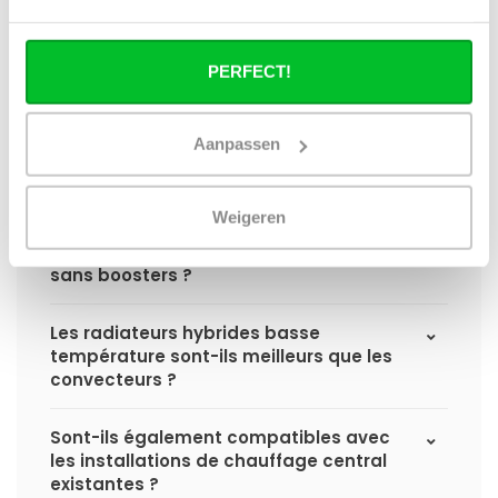
radiateur hybride basse température ?
Les radiateurs hybrides basse
PERFECT!
température sont-ils adaptés aux
pompes à chaleur ?
Aanpassen
Les boosters thermiques consomment-
ils beaucoup d'électricité ?
Weigeren
Un radiateur hybride peut-il fonctionner
sans boosters ?
Les radiateurs hybrides basse
température sont-ils meilleurs que les
convecteurs ?
Sont-ils également compatibles avec
les installations de chauffage central
existantes ?