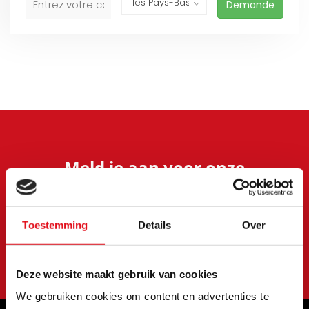
Demande
Meld je aan voor onze
nieuwsbrief
Blijf op de hoogte van onze laatste acties en
aanbiedingen
Toestemming
Details
Over
S'abonner
Deze website maakt gebruik van cookies
We gebruiken cookies om content en advertenties te