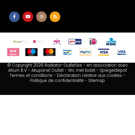
© Copyright 2026 Radiator-Outlet.be - en association avec
Afium B.V
-
Akupanel Outlet
-
Wc met bidet
-
Spiegeldepot
Termes et conditions
-
Déclaration relative aux cookies
-
Politique de confidentialité
-
Sitemap