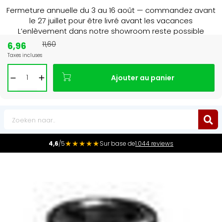
Fermeture annuelle du 3 au 16 août — commandez avant
le 27 juillet pour être livré avant les vacances
L’enlèvement dans notre showroom reste possible
jusqu’au 1er août à 16 h 30.
6,96
11,60
Taxes incluses
15+ jaar
de radiator specialist in NL & BE
Ajouter au panier
0
★★★★★
4,6
/5
Sur base de
1.044 reviews