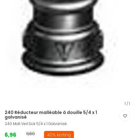
1
/
1
240 Réducteur malléable à douille 5/4 x 1
galvanisé
240 Mall Verl.Sok 5/4 x 1 Galvanisé.
6,96
11,60
40% korting