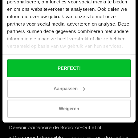
personaliseren, om functies voor social media te bieden
en om ons websiteverkeer te analyseren. Ook delen we
Informations
informatie over uw gebruik van onze site met onze
partners voor social media, adverteren en analyse. Deze
Vacances de la construction
partners kunnen deze gegevens combineren met andere
Qui sommes nous ?
informatie die u aan ze heeft verstrekt of die ze hebben
Nos magasins
verzameld op basis van uw gebruik van hun services.
Commande commerciale
Expédition & retours
PERFECT!
Options de paiement
Questions fréquentes
Aanpassen
Contact
Nos salons
Weigeren
Remise par quantité chez Radiator-Outlet.nl
Devenir partenaire de Radiator-Outlet.nl
« Maintenant disponible : le magazine que le secteur