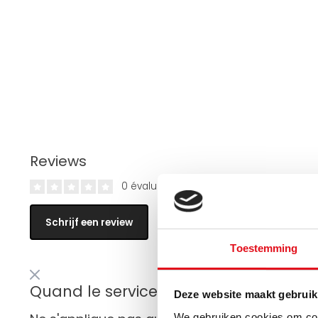
Reviews
0 évaluations
Schrijf een review
Toestemming
Quand le service de fret livre-t-il dan
Deze website maakt gebruik
We gebruiken cookies om cont