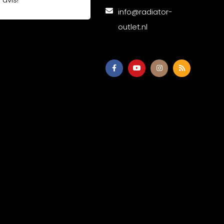
info@radiator-
outlet.nl