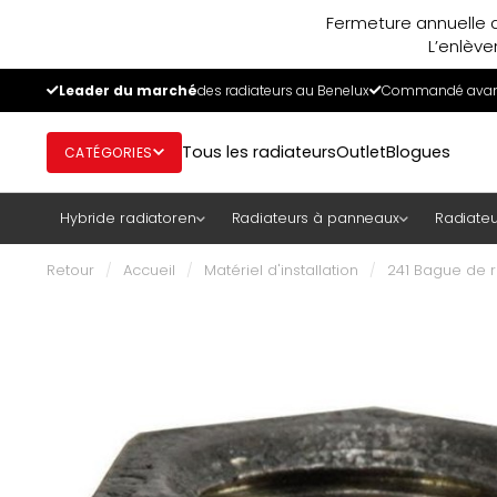
Fermeture annuelle d
L’enlève
Leader du marché
des radiateurs au Benelux
Commandé avant
Tous les radiateurs
Outlet
Blogues
CATÉGORIES
Hybride radiatoren
Radiateurs à panneaux
Radiateu
Retour
/
Accueil
/
Matériel d'installation
/
241 Bague de ré