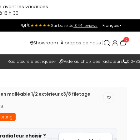
ré avant les vacances
 16 h 30.
4,6
/5
★★★★★
Sur base de
1.044 reviews
Français
Incl.
Excl.
0
Showroom
À propos de nous
TAXES
Radiateurs électriques
Aide au choix des radiateurs
010-33
en malléable 1/2 extérieur x3/8 filetage
eg
orting
radiateur choisir ?