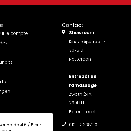
e
Contact
Showroom
sur le compte
Kinderdijkstraat 71
des
3076 JH
Rotterdam
uhaits
Entrepôt de
its
ramassage
ingen
Zweth 24A
2991 LH
Barendrecht
yenne de
4.6 / 5
sur
010 - 3338210
3
avis!