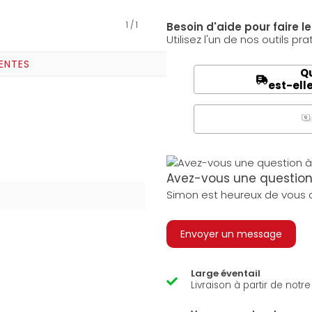
1
/
1
Besoin d'aide pour faire l
Utilisez l'un de nos outils pra
ENTES
Qu
est-ell
Q
A
Avez-vous une question 
Simon est heureux de vous a
Envoyer un message
Large éventail
Livraison à partir de notr