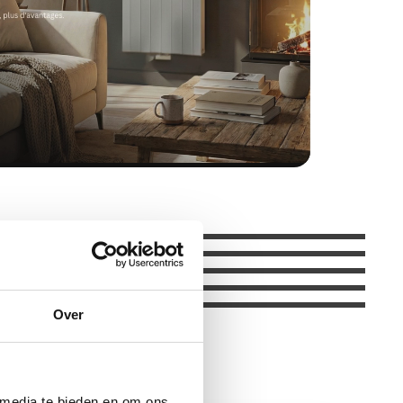
Over
 media te bieden en om ons