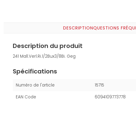
DESCRIPTION
QUESTIONS FRÉQU
Description du produit
241 Mall.Verl.Ri.1/2Bux3/8Bi. Geg
Spécifications
Numéro de l'article
15715
EAN Code
6094109773778