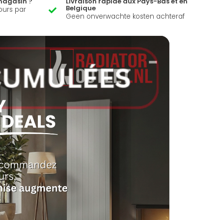
magasin ?
Livraison rapide aux Pays-Bas et en
Belgique
ours par
Geen onverwachte kosten achteraf