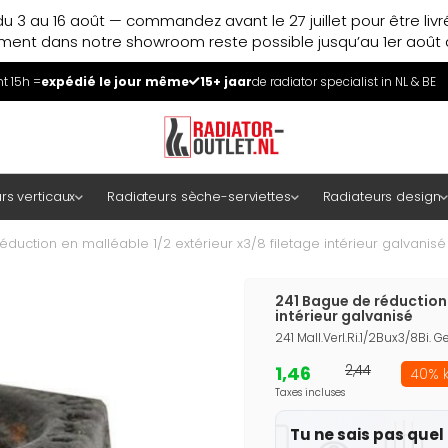
u 3 au 16 août — commandez avant le 27 juillet pour être liv
ment dans notre showroom reste possible jusqu’au 1er août à
 15h =
expédié le jour même
15+ jaar
de radiator specialist in NL & BE
rs verticaux
Radiateurs sèche-serviettes
Radiateurs design
duction en malléable 1/2 extérieur x3/8 filetage intérieur galvanisé
241 Bague de réduction 
intérieur galvanisé
241 Mall.Verl.Ri.1/2Bux3/8Bi. G
1,46
2,44
40% k
Taxes incluses
Tu ne sais pas quel 