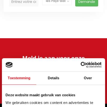
Demande
Meld je aan voor onze
nieuwsbrief
Blijf op de hoogte van onze laatste acties en
aanbiedingen
Toestemming
Details
Over
S'abonner
Deze website maakt gebruik van cookies
We gebruiken cookies om content en advertenties te