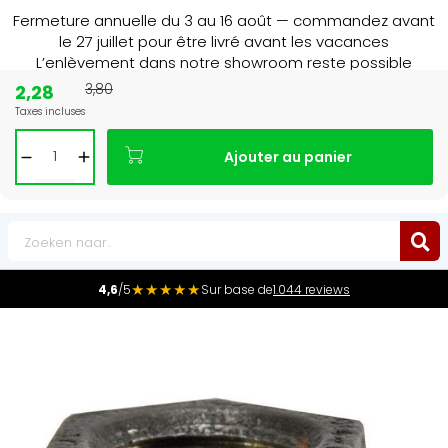
Fermeture annuelle du 3 au 16 août — commandez avant
le 27 juillet pour être livré avant les vacances
L’enlèvement dans notre showroom reste possible
jusqu’au 1er août à 16 h 30.
2,28
3,80
Taxes incluses
15+ jaar
de radiator specialist in NL & BE
Ajouter au panier
0
★★★★★
4,6
/5
Sur base de
1.044 reviews