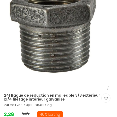
1
/
1
241 Bague de réduction en malléable 3/8 extérieur
x1/4 filetage intérieur galvanisé
241 Mall.Verl.Ri.3/8Bux1/4Bi. Geg
2,28
3,80
40% korting