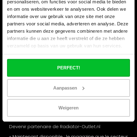
personaliseren, om functies voor social media te bieden
en om ons websiteverkeer te analyseren. Ook delen we
Informations
informatie over uw gebruik van onze site met onze
partners voor social media, adverteren en analyse. Deze
Vacances de la construction
partners kunnen deze gegevens combineren met andere
Qui sommes nous ?
informatie die u aan ze heeft verstrekt of die ze hebben
Nos magasins
verzameld op basis van uw gebruik van hun services.
Commande commerciale
Expédition & retours
PERFECT!
Options de paiement
Questions fréquentes
Aanpassen
Contact
Nos salons
Weigeren
Remise par quantité chez Radiator-Outlet.nl
Devenir partenaire de Radiator-Outlet.nl
« Maintenant disponible : le magazine que le secteur