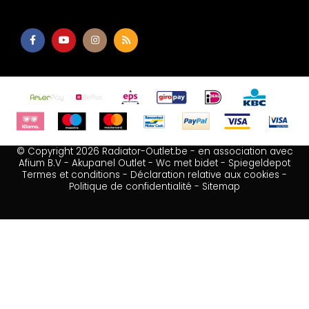
© Copyright 2026 Radiator-Outlet.be - en association avec
Afium B.V
-
Akupanel Outlet
-
Wc met bidet
-
Spiegeldepot
Termes et conditions
-
Déclaration relative aux cookies
-
Politique de confidentialité
-
Sitemap