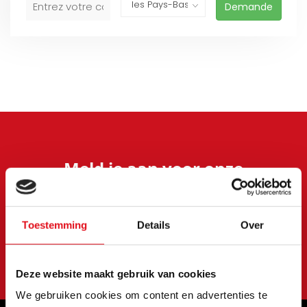
Demande
Meld je aan voor onze
nieuwsbrief
Blijf op de hoogte van onze laatste acties en
aanbiedingen
Toestemming
Details
Over
S'abonner
Deze website maakt gebruik van cookies
We gebruiken cookies om content en advertenties te