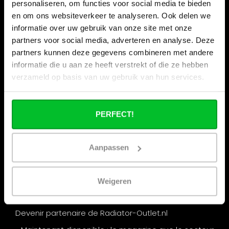
personaliseren, om functies voor social media te bieden
en om ons websiteverkeer te analyseren. Ook delen we
Informations
informatie over uw gebruik van onze site met onze
partners voor social media, adverteren en analyse. Deze
Vacances de la construction
partners kunnen deze gegevens combineren met andere
Qui sommes nous ?
informatie die u aan ze heeft verstrekt of die ze hebben
Nos magasins
verzameld op basis van uw gebruik van hun services.
Commande commerciale
Expédition & retours
PERFECT!
Options de paiement
Questions fréquentes
Aanpassen
Contact
Nos salons
Weigeren
Remise par quantité chez Radiator-Outlet.nl
Devenir partenaire de Radiator-Outlet.nl