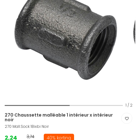
1
/
2
270 Chaussette malléable 1 intérieur x intérieur
noir
270 Mall.Sock 1Bixbi Noir
2,24
3,74
40% korting