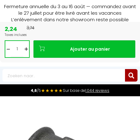
Fermeture annuelle du 3 au 16 août — commandez avant
le 27 juillet pour être livré avant les vacances
L’enlèvement dans notre showroom reste possible
jusqu’au 1er août à 16 h 30.
2,24
3,74
Taxes incluses
15+ jaar
de radiator specialist in NL & BE
Ajouter au panier
0
★★★★★
4,6
/5
Sur base de
1.044 reviews