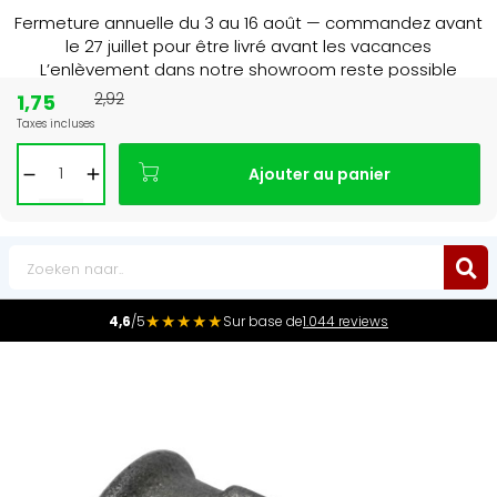
Fermeture annuelle du 3 au 16 août — commandez avant
le 27 juillet pour être livré avant les vacances
L’enlèvement dans notre showroom reste possible
jusqu’au 1er août à 16 h 30.
1,75
2,92
Taxes incluses
15+ jaar
de radiator specialist in NL & BE
Ajouter au panier
0
★★★★★
4,6
/5
Sur base de
1.044 reviews