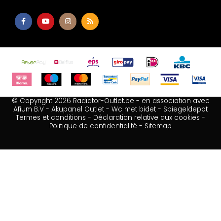
© Copyright 2026 Radiator-Outlet.be - en association avec
Afium B.V
-
Akupanel Outlet
-
Wc met bidet
-
Spiegeldepot
Termes et conditions
-
Déclaration relative aux cookies
-
Politique de confidentialité
-
Sitemap