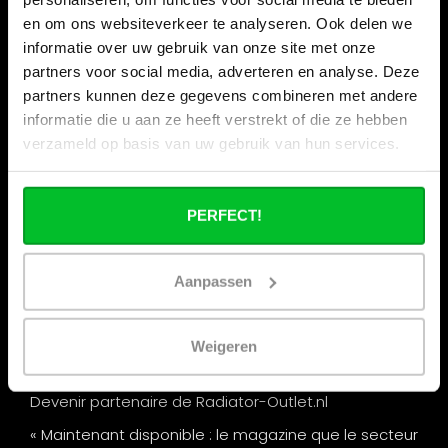
en om ons websiteverkeer te analyseren. Ook delen we
Informations
informatie over uw gebruik van onze site met onze
Vacances de la construction
partners voor social media, adverteren en analyse. Deze
partners kunnen deze gegevens combineren met andere
Qui sommes nous ?
informatie die u aan ze heeft verstrekt of die ze hebben
Nos magasins
verzameld op basis van uw gebruik van hun services.
Commande commerciale
Expédition & retours
PERFECT!
Options de paiement
Questions fréquentes
Aanpassen
Contact
Nos salons
Weigeren
Remise par quantité chez Radiator-Outlet.nl
Devenir partenaire de Radiator-Outlet.nl
« Maintenant disponible : le magazine que le secteur