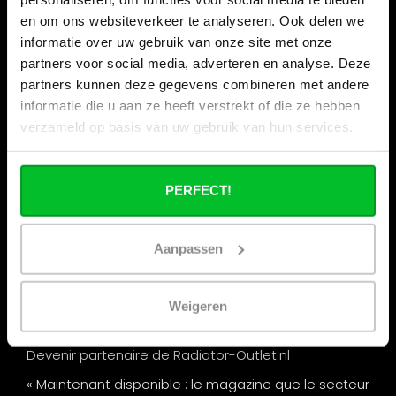
en om ons websiteverkeer te analyseren. Ook delen we
Informations
informatie over uw gebruik van onze site met onze
Vacances de la construction
partners voor social media, adverteren en analyse. Deze
partners kunnen deze gegevens combineren met andere
Qui sommes nous ?
informatie die u aan ze heeft verstrekt of die ze hebben
Nos magasins
verzameld op basis van uw gebruik van hun services.
Commande commerciale
Expédition & retours
PERFECT!
Options de paiement
Questions fréquentes
Aanpassen
Contact
Nos salons
Weigeren
Remise par quantité chez Radiator-Outlet.nl
Devenir partenaire de Radiator-Outlet.nl
« Maintenant disponible : le magazine que le secteur