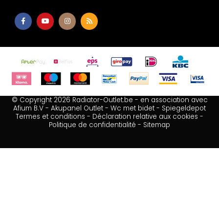
© Copyright 2026 Radiator-Outlet.be - en association avec
Afium B.V
-
Akupanel Outlet
-
Wc met bidet
-
Spiegeldepot
Termes et conditions
-
Déclaration relative aux cookies
-
Politique de confidentialité
-
Sitemap