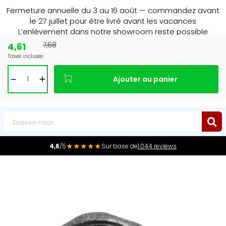
Fermeture annuelle du 3 au 16 août — commandez avant
le 27 juillet pour être livré avant les vacances
L’enlèvement dans notre showroom reste possible
jusqu’au 1er août à 16 h 30.
4,61
7,68
Taxes incluses
15+ jaar
de radiator specialist in NL & BE
Ajouter au panier
0
★★★★★
4,6
/5
Sur base de
1.044 reviews