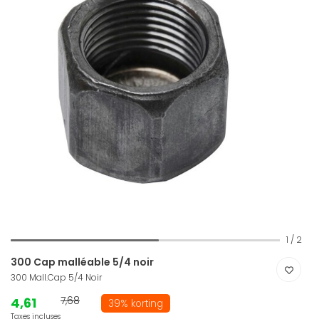
1
/
2
300 Cap malléable 5/4 noir
300 Mall.Cap 5/4 Noir
4,61
7,68
39% korting
Taxes incluses