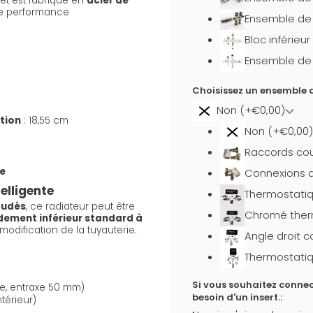
et est fabriqué en
acier de
ne performance
Ensemble de 
Bloc inférieu
Ensemble de b
Choisissez un ensemble d
Non (+€0,00)
ation
: 18,55 cm
Non (+€0,00)
Raccords cou
e
Connexions d
elligente
Thermostati
oudés
, ce radiateur peut être
Chromé ther
ement inférieur standard à
modification de la tuyauterie.
Angle droit 
Thermostatiq
Si vous souhaitez connec
e, entraxe 50 mm)
besoin d'un insert.:
térieur)