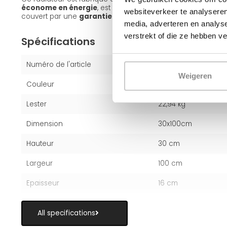
économe en énergie
, est compatible avec les
systèmes à
websiteverkeer te analyseren
couvert par une
garantie constructeur de 10 ans
.
media, adverteren en analys
verstrekt of die ze hebben v
Spécifications
Numéro de l'article
2463330100
Weigeren
Couleur
Blanc (RAL 9016)
Lester
22,94 kg
Dimension
30x100cm
Hauteur
30 cm
Largeur
100 cm
Epaisseur
16 cm
All specifications