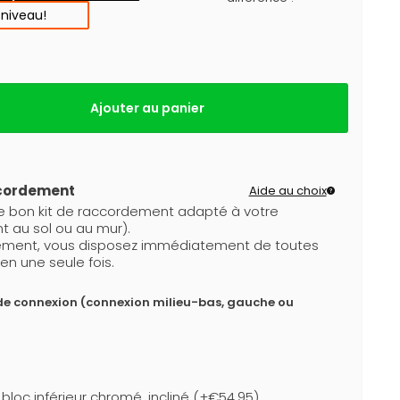
 niveau!
Ajouter au panier
ccordement
Aide au choix
le bon kit de raccordement adapté à votre
t au sol ou au mur).
dement, vous disposez immédiatement de toutes
en une seule fois.
de connexion (connexion milieu-bas, gauche ou
loc inférieur chromé, incliné (+€54,95)