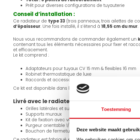
Prêt pour diverses configurations de tuyauterie
Conseil d’installation :
Ce radiateur de
type 33
(trois panneaux, trois ailettes de c
d’épaisseur
. Une fois installé, il s’étend à
18,55 cm du mur
.
Nous vous recommandons de commander également un
contenant tous les éléments nécessaires pour fixer et racc
et efficacement.
Le kit comprend :
Adaptateurs pour tuyaux CV 15 mm & flexibles 16 mm
Robinet thermostatique de luxe
Raccords et accessoires de fixation complets
Ce kit est disponible dans les
produits associés
.
Livré avec le radiateur :
Grilles latérales et supérieure prémontées
Toestemming
Supports muraux
Kit de fixation avec vis à bois + chevilles
Purgeur orientable 1/2 pouce
Deze website maakt gebruik
Bouchon de fermeture 1/2 pouce
Ce radiateur est fabriqué en
acier de haute qualité
, assu
We gebruiken cookies om cont