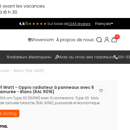
ré avant les vacances
 16 h 30.
4,6
/5
★★★★★
Sur base de
1.044 reviews
Français
Incl.
Excl.
0
Showroom
À propos de nous
TAXES
Radiateurs électriques
Aide au choix des radiateurs
010-33
urée - Blanc (RAL 9016)
01 Watt - Oppio radiateur à panneaux avec 6
ainurée - Blanc (RAL 9016)
00 cm Type 33 (1601W) avec 6 connexions. Type 33 : trois
çade rainurée blanche (RAL 9016), puissante et économique.
% korting