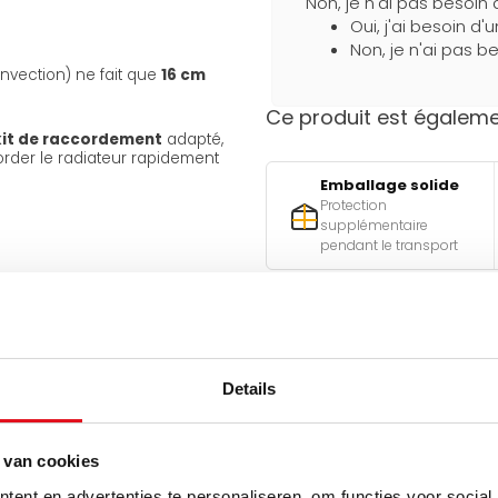
Non, je n'ai pas besoin 
Oui, j'ai besoin d'
Non, je n'ai pas be
onvection) ne fait que
16 cm
Ce produit est égalemen
kit de raccordement
adapté,
order le radiateur rapidement
Emballage solide
Protection
supplémentaire
pendant le transport
Besoin d'aide pour faire l
Utilisez l'un de nos outils pra
Details
Qu
est-ell
 van cookies
re un
fonctionnement
ent en advertenties te personaliseren, om functies voor social