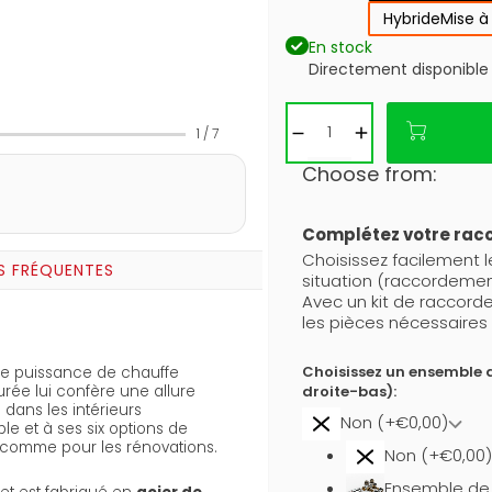
Hybride
Mise à
En stock
Directement disponible
1
/
7
Choose from:
Complétez votre ra
Choisissez facilement 
S FRÉQUENTES
situation (raccordemen
Avec un kit de raccor
les pièces nécessaires 
Choisissez un ensemble 
e puissance de chauffe
droite-bas):
rée lui confère une allure
 dans les intérieurs
Non (+€0,00)
e et à ses six options de
s comme pour les rénovations.
Non (+€0,00)
Ensemble de b