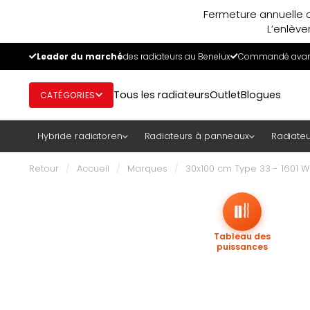
Fermeture annuelle d
L’enlève
Leader du marché
des radiateurs au Benelux
Commandé avant
Tous les radiateurs
Outlet
Blogues
CATÉGORIES
Hybride radiatoren
Radiateurs à panneaux
Radiateu
Retour
/
Accueil
/
Marques
/
30x100 cm Type 33 - 1601 W
Tableau des
puissances