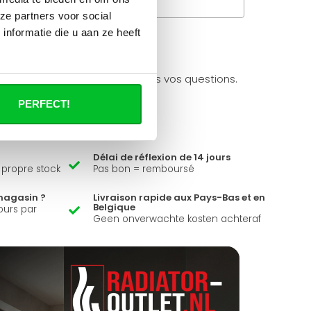
Questions fréquentes
ze partners voor social
nformatie die u aan ze heeft
à propos de se produit.
ider et peut répondre à toutes vos questions.
PERFECT!
Délai de réflexion de 14 jours
e propre stock
Pas bon = remboursé
magasin ?
Livraison rapide aux Pays-Bas et en
Belgique
ours par
Geen onverwachte kosten achteraf