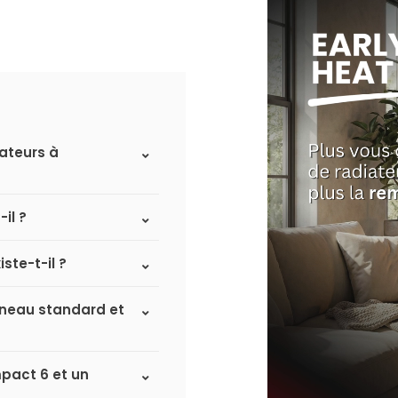
iateurs à
il ?
ste-t-il ?
anneau standard et
mpact 6 et un