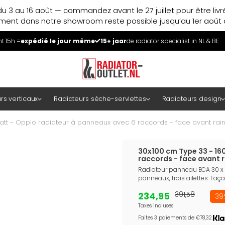
u 3 au 16 août — commandez avant le 27 juillet pour être liv
ment dans notre showroom reste possible jusqu’au 1er août à
 15h =
expédié le jour même
15+ jaar
de radiator specialist in NL & BE
rs verticaux
Radiateurs sèche-serviettes
Radiateurs design
att - Oppio radiateur à panneaux avec 6 raccords - face avant rain
30x100 cm Type 33 - 16
raccords - face avant r
Radiateur panneau ECA 30 x 1
panneaux, trois ailettes. Fa
234,95
391,58
39
Taxes incluses
Faites 3 paiements de €78,32.