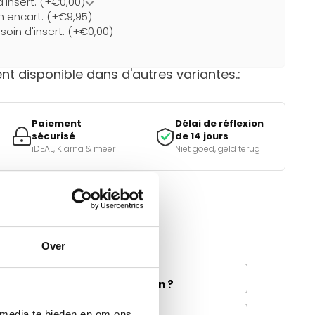
d'insert. (+€0,00)
un encart. (+€9,95)
soin d'insert. (+€0,00)
t disponible dans d'autres variantes.:
Paiement
Délai de réflexion
sécurisé
de 14 jours
iDEAL, Klarna & meer
Niet goed, geld terug
e bon choix ?
tiques.
Over
and la livraison de fret à
e disponible dans votre région ?
 media te bieden en om ons