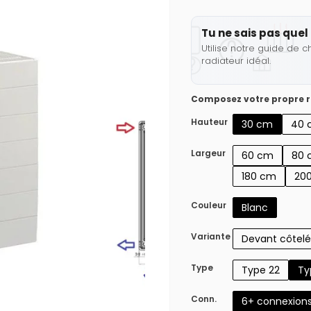
Tu ne sais pas quel 
Utilise notre guide de c
radiateur idéal.
Composez votre propre r
Hauteur
30 cm
40 
Largeur
60 cm
80 
180 cm
20
Couleur
Blanc
Variante
Devant côtelé
Type
Type 22
Ty
Conn.
6+ connexion