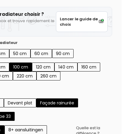
radiateur choisir ?
Lancer le guide de
hoix et trouve rapidement le
choix
adiateur
cm
50 cm
60 cm
90 cm
cm
100 cm
120 cm
140 cm
160 cm
0 cm
220 cm
260 cm
Devant plat
Façade rainurée
pe 33
Quelle est la
s
8+ aansluitingen
différence ?