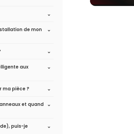
nstallation de mon
?
lligente aux
r ma pièce ?
à panneaux et quand
de), puis-je