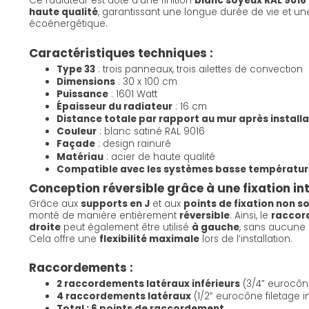
Ce radiateur est doté d'une finition
blanc soyeux RAL 9016
haute qualité
, garantissant une longue durée de vie et u
écoénergétique.
Caractéristiques techniques :
Type 33
: trois panneaux, trois ailettes de convection
Dimensions
: 30 x 100 cm
Puissance
: 1601 Watt
Épaisseur du radiateur
: 16 cm
Distance totale par rapport au mur après install
Couleur
: blanc satiné RAL 9016
Façade
: design rainuré
Matériau
: acier de haute qualité
Compatible avec les systèmes basse températur
Conception réversible grâce à une fixation int
Grâce aux
supports en J
et aux
points de fixation non s
monté de manière entièrement
réversible
. Ainsi, le
raccord
droite
peut également être utilisé
à gauche
, sans aucune 
Cela offre une
flexibilité maximale
lors de l’installation.
Raccordements :
2 raccordements latéraux inférieurs
(3/4” eurocôn
4 raccordements latéraux
(1/2” eurocône filetage in
Total : 6 points de raccordement