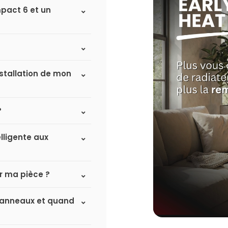
mpact 6 et un
nstallation de mon
?
lligente aux
r ma pièce ?
à panneaux et quand