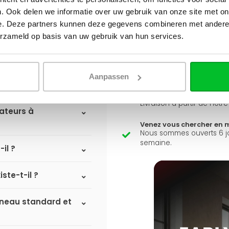
. Ook delen we informatie over uw gebruik van onze site met on
Avez-vous une question 
e. Deze partners kunnen deze gegevens combineren met andere i
erzameld op basis van uw gebruik van hun services.
Simon est heureux de vous a
Envoyer un message
Aanpassen
Large éventail
Livraison à partir de notr
iateurs à
Venez vous chercher en 
Nous sommes ouverts 6 j
semaine.
il ?
ste-t-il ?
anneau standard et