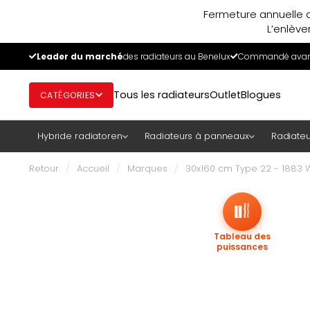
Fermeture annuelle d
L’enlève
Leader du marché
des radiateurs au Benelux
Commandé avant
Tous les radiateurs
Outlet
Blogues
CATÉGORIES
Hybride radiatoren
Radiateurs à panneaux
Radiateu
Retour
/
Accueil
/
Marques
/
30x160 cm Type 22 - 1883 W
Tableau des
puissances