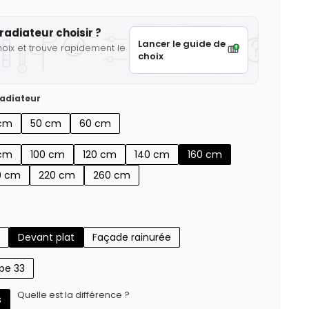
radiateur choisir ?
Lancer le guide de
hoix et trouve rapidement le
choix
adiateur
cm
50 cm
60 cm
cm
100 cm
120 cm
140 cm
160 cm
0 cm
220 cm
260 cm
Devant plat
Façade rainurée
pe 33
Quelle est la différence ?
s