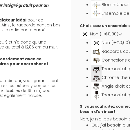
Bloc inférieu
r intégré gratuit pour un
Ensemble de b
diateur idéal
pour de
.
Ainsi, le raccordement en bas
Choisissez un ensemble d
s le radiateur retourné.
Non (+€0,00)
eur) et n'a donc qu'une
Non (+€0,00)
ève au total à 12,85 cm du mur.
Raccords cou
ccordement avec ce
Connexions d
aires pour accrocher et
Thermostati
Chromé ther
 radiateur, vous garantissant
Angle droit 
utes les pièces, y compris les
x flexibles de 16 mm) pour
Thermostatiq
st également incluse.
Si vous souhaitez connec
besoin d'un insert.:
Non, je n'ai pas besoin 
Oui, j'ai besoin d'