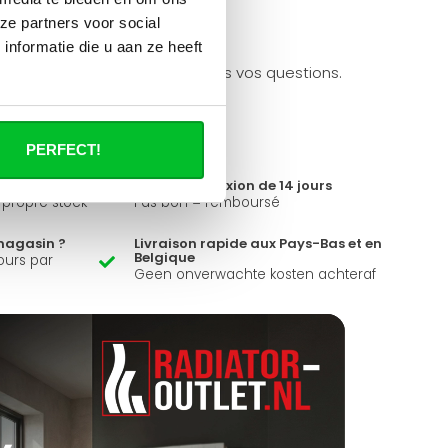
ze partners voor social
à propos de se produit.
nformatie die u aan ze heeft
ider et peut répondre à toutes vos questions.
PERFECT!
Délai de réflexion de 14 jours
e propre stock
Pas bon = remboursé
magasin ?
Livraison rapide aux Pays-Bas et en
Belgique
ours par
Geen onverwachte kosten achteraf