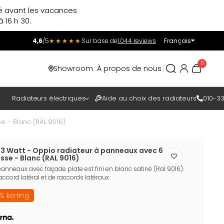
ré avant les vacances
 16 h 30.
4,6
/5
★★★★★
Sur base de
1.044 reviews
Français
Incl.
Excl.
0
Showroom
À propos de nous
TAXES
Radiateurs électriques
Aide au choix des radiateurs
010-33
e - Blanc (RAL 9016)
83 Watt - Oppio radiateur à panneaux avec 6
isse - Blanc (RAL 9016)
nneaux avec façade plate est fini en blanc satiné (Ral 9016).
accord latéral et de raccords latéraux.
% korting