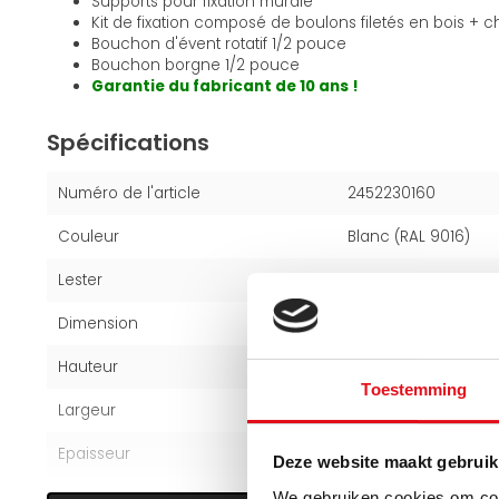
Supports pour fixation murale
Kit de fixation composé de boulons filetés en bois + ch
Bouchon d'évent rotatif 1/2 pouce
Bouchon borgne 1/2 pouce
Garantie du fabricant de 10 ans !
Spécifications
Numéro de l'article
2452230160
Couleur
Blanc (RAL 9016)
Lester
23,96 kg
Dimension
30x160cm
Hauteur
30 cm
Toestemming
Largeur
160 cm
Epaisseur
10,3 cm
Deze website maakt gebruik
We gebruiken cookies om cont