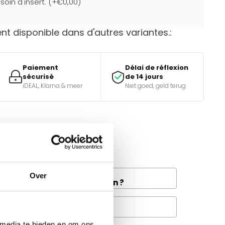
soin d'insert. (+€0,00)
t disponible dans d'autres variantes.:
Paiement
Délai de réflexion
sécurisé
de 14 jours
iDEAL, Klarna & meer
Niet goed, geld terug
e bon choix ?
tiques.
and la livraison de fret à
Over
e disponible dans votre région ?
Questions fréquentes
 media te bieden en om ons