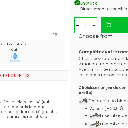
En stock
Directement disponible
1
/
8
Choose from:
Incl. humidificateur
d’air
Complétez votre ra
Choisissez facilement 
situation (raccordemen
Avec un kit de raccor
les pièces nécessaires 
S FRÉQUENTES
Choisissez un jeu de con
droite):
Ensemble de bloc i
fini en blanc satiné (Ral
 et de raccords latéraux
Aucun (+€0,00)
és en bas à droite ou à gauche
Ensemble de b
 fournis, les radiateurs
Ensemble de 