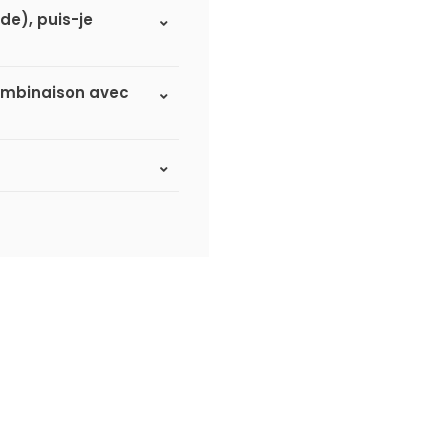
de), puis-je
 combinaison avec