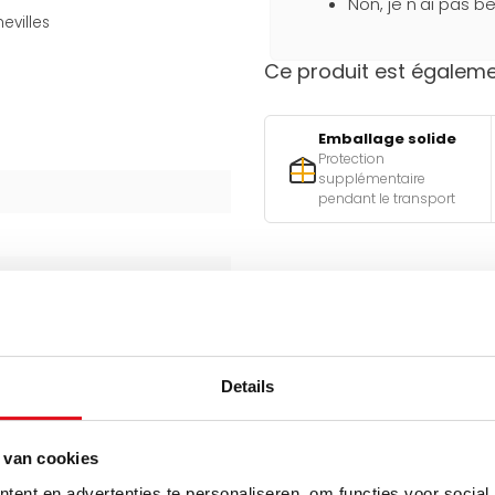
Non, je n'ai pas be
evilles
Ce produit est égalemen
Emballage solide
Protection
supplémentaire
pendant le transport
Besoin d'aide pour faire l
Utilisez l'un de nos outils pra
Qu
Details
est-ell
Q
 van cookies
A
ent en advertenties te personaliseren, om functies voor social