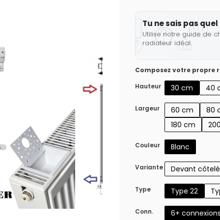
Tu ne sais pas quel 
Utilise notre guide de c
radiateur idéal.
Composez votre propre r
Hauteur
30 cm
40 
Largeur
60 cm
80 
180 cm
20
Couleur
Blanc
Variante
Devant côtelé
Type
Type 22
Ty
Conn.
6+ connexion