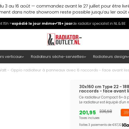
u 3 au 16 août — commandez avant le 27 juillet pour être liv
ment dans notre showroom reste possible jusqu’au 1er août à
 15h =
expédié le jour même
15+ jaar
de radiator specialist in NL & BE
rs verticaux
Radiateurs sèche-serviettes
Radiateurs design
att - Oppio radiateur à panneaux avec 6 raccords - face avant liss
30x160 cm Type 22 - 18
raccords - face avant l
Ce radiateur Compact 6+ à pa
Le radiateur est équipé d'un r
201,95
336,58
39
Taxes incluses
Faites 3 paiements de €67,32.