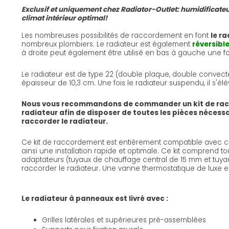
Exclusif et uniquement chez Radiator-Outlet: humidificateu
climat intérieur optimal!
Les nombreuses possibilités de raccordement en font
le ra
nombreux plombiers. Le radiateur est également
réversible
à droite peut également être utilisé en bas à gauche une foi
Le radiateur est de type 22 (double plaque, double convect
épaisseur de 10,3 cm. Une fois le radiateur suspendu, il s'él
Nous vous recommandons de commander un kit de ra
radiateur afin de disposer de toutes les pièces nécess
raccorder le radiateur.
Ce kit de raccordement est entièrement compatible avec ce
ainsi une installation rapide et optimale. Ce kit comprend to
adaptateurs (tuyaux de chauffage central de 15 mm et tuyau
raccorder le radiateur. Une vanne thermostatique de luxe e
Le radiateur à panneaux est livré avec :
Grilles latérales et supérieures pré-assemblées