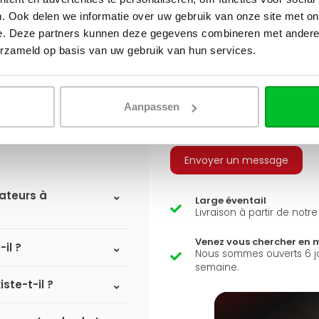
est-ell
. Ook delen we informatie over uw gebruik van onze site met on
e. Deze partners kunnen deze gegevens combineren met andere i
Q
A
erzameld op basis van uw gebruik van hun services.
Avez-vous une question 
Aanpassen
Simon est heureux de vous a
Envoyer un message
iateurs à
Large éventail
Livraison à partir de notr
Venez vous chercher en 
il ?
Nous sommes ouverts 6 j
semaine.
ste-t-il ?