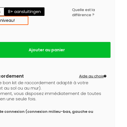
Quelle est la
s
8+ aansluitingen
différence ?
 niveau!
Ajouter au panier
ccordement
Aide au choix
le bon kit de raccordement adapté à votre
t au sol ou au mur).
dement, vous disposez immédiatement de toutes
en une seule fois.
de connexion (connexion milieu-bas, gauche ou