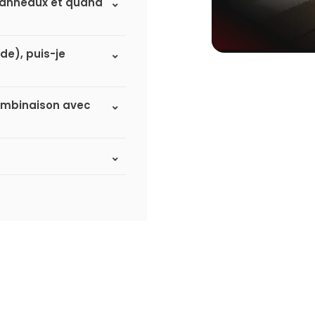
à panneaux et quand
de), puis-je
 combinaison avec