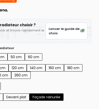
radiateur choisir ?
Lancer le guide de
hoix et trouve rapidement le
choix
adiateur
cm
50 cm
60 cm
 cm
120 cm
140 cm
160 cm
180 cm
0 cm
260 cm
Devant plat
Façade rainurée