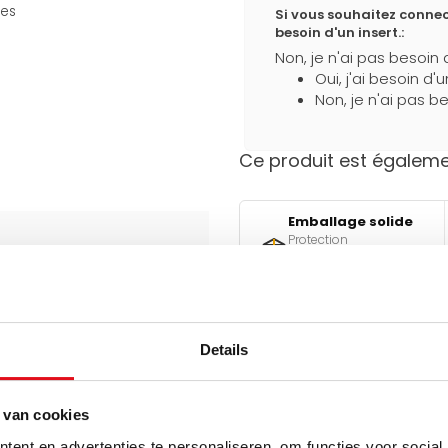
les
Si vous souhaitez connec
besoin d'un insert.:
Non, je n'ai pas besoin 
Oui, j'ai besoin d'
Non, je n'ai pas be
Ce produit est égalemen
Emballage solide
Protection
supplémentaire
pendant le transport
Details
Besoin d'aide pour faire l
Utilisez l'un de nos outils pra
 van cookies
Qu
ent en advertenties te personaliseren, om functies voor social