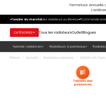
Fermeture annuelle d
L’enlève
Leader du marché
des radiateurs au Benelux
Commandé avant
Tous les radiateurs
Outlet
Blogues
CATÉGORIES
Hybride radiatoren
Radiateurs à panneaux
Radiateu
Retour
/
Accueil
/
Radiateur panneau
/
30x200 cm Type 
Tableau des
puissances