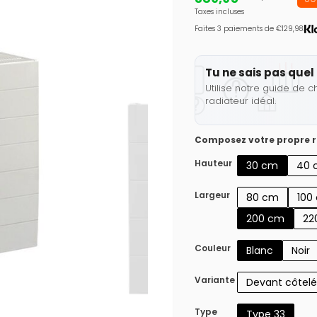
Taxes incluses
Faites 3 paiements de €129,98.
Tu ne sais pas quel 
Utilise notre guide de c
radiateur idéal.
Composez votre propre r
Hauteur
30 cm
40 
Largeur
80 cm
100
200 cm
22
Couleur
Blanc
Noir
Variante
Devant côtelé
Type
Type 33