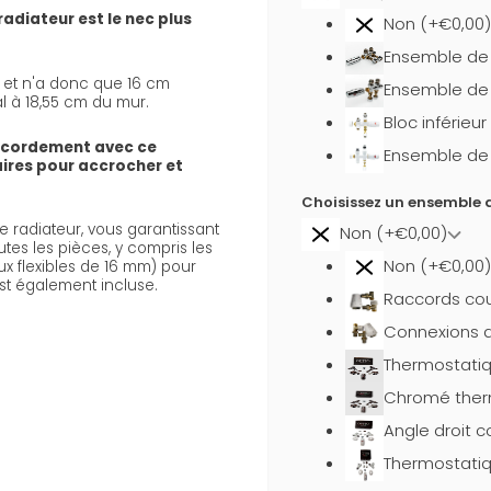
radiateur est le nec plus
Non (+€0,00)
Ensemble de b
s) et n'a donc que 16 cm
Ensemble de 
al à 18,55 cm du mur.
Bloc inférieu
ccordement avec ce
Ensemble de b
aires pour accrocher et
Choisissez un ensemble d
 radiateur, vous garantissant
Non (+€0,00)
utes les pièces, y compris les
Non (+€0,00)
x flexibles de 16 mm) pour
st également incluse.
Raccords cou
Connexions d
Thermostati
Chromé ther
Angle droit 
Thermostatiq