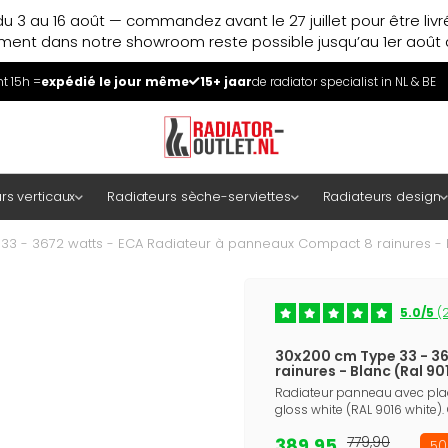
u 3 au 16 août — commandez avant le 27 juillet pour être liv
ment dans notre showroom reste possible jusqu’au 1er août à
 15h =
expédié le jour même
15+ jaar
de radiator specialist in NL & BE
rs verticaux
Radiateurs sèche-serviettes
Radiateurs design
33 - 3672 watts - ECA Radiateur à panneaux Compact 8 rainures - B
5.0/5
(2
30x200 cm Type 33 - 3
rainures - Blanc (Ral 90
Radiateur panneau avec plaq
gloss white (RAL 9016 white).
389,95
779,90
50