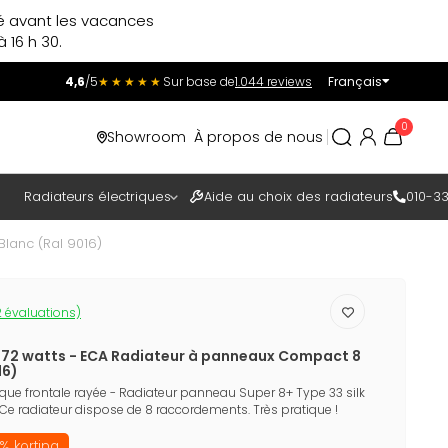
ré avant les vacances
 16 h 30.
4,6
/5
★★★★★
Sur base de
1.044 reviews
Français
Incl.
Excl.
0
Showroom
À propos de nous
TAXES
Radiateurs électriques
Aide au choix des radiateurs
010-33
lanc (Ral 9016)
 évaluations)
672 watts - ECA Radiateur à panneaux Compact 8
16)
ue frontale rayée - Radiateur panneau Super 8+ Type 33 silk
 Ce radiateur dispose de 8 raccordements. Très pratique !
% korting