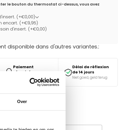
ter le bouton du thermostat ci-dessus, vous avez
d'insert. (+€0,00)
un encart. (+€9,95)
soin d'insert. (+€0,00)
t disponible dans d'autres variantes.:
Paiement
Délai de réflexion
sécurisé
de 14 jours
iDEAL, Klarna & meer
Niet goed, geld terug
Over
e bon choix ?
tiques.
and la livraison de fret à
 media te bieden en om ons