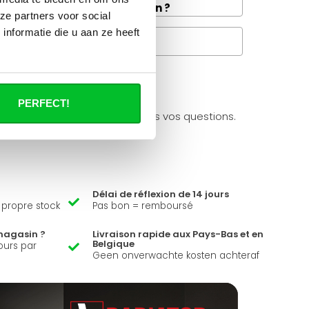
e disponible dans votre région ?
ze partners voor social
nformatie die u aan ze heeft
Questions fréquentes
à propos de se produit.
PERFECT!
ider et peut répondre à toutes vos questions.
Délai de réflexion de 14 jours
e propre stock
Pas bon = remboursé
magasin ?
Livraison rapide aux Pays-Bas et en
Belgique
ours par
Geen onverwachte kosten achteraf