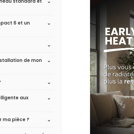
anneau standard et
mpact 6 et un
nstallation de mon
?
lligente aux
r ma pièce ?