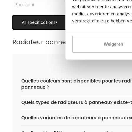
Epaisseur
16 cm" --> "16 cm
websiteverkeer te analyseren
media, adverteren en analys
verstrekt of die ze hebben v
All specifications
Radiateur panneau
Weigeren
Quelles couleurs sont disponibles pour les rad
panneaux ?
Quels types de radiateurs à panneaux existe-t-
Quelles variantes de radiateurs à panneaux exi