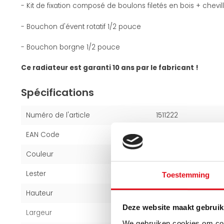
- Kit de fixation composé de boulons filetés en bois + chevil
- Bouchon d'évent rotatif 1/2 pouce
- Bouchon borgne 1/2 pouce
Ce radiateur est garanti 10 ans par le fabricant !
Spécifications
Numéro de l'article
1511222
EAN Code
6094119134170
Couleur
Blanc (RAL 9016)
Lester
48,9 kg
Toestemming
Hauteur
30 cm
Deze website maakt gebruik
Largeur
200 cm
We gebruiken cookies om cont