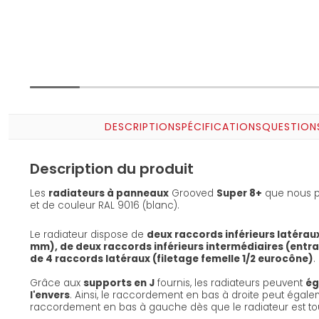
DESCRIPTION
SPÉCIFICATIONS
QUESTION
Description du produit
Les
radiateurs à panneaux
Grooved
Super 8+
que nous p
et de couleur RAL 9016 (blanc).
Le radiateur dispose de
deux raccords inférieurs latérau
mm), de deux raccords inférieurs intermédiaires (entr
de 4 raccords latéraux (filetage femelle 1/2 eurocône)
.
Grâce aux
supports en J
fournis, les radiateurs peuvent
ég
l'envers
. Ainsi, le raccordement en bas à droite peut égal
raccordement en bas à gauche dès que le radiateur est to