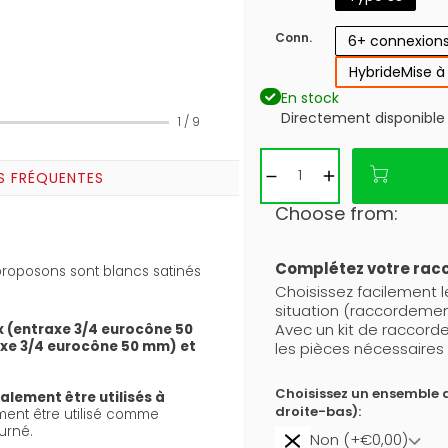
Conn.
6+ connexion
Hybride
Mise à
En stock
Directement disponible
1
/
9
S FRÉQUENTES
Choose from:
Complétez votre ra
roposons sont blancs satinés
Choisissez facilement 
situation (raccordemen
Avec un kit de raccor
x (entraxe 3/4 eurocône 50
axe 3/4 eurocône 50 mm) et
les pièces nécessaires 
Choisissez un ensemble 
alement être utilisés à
droite-bas):
ement être utilisé comme
urné.
Non (+€0,00)