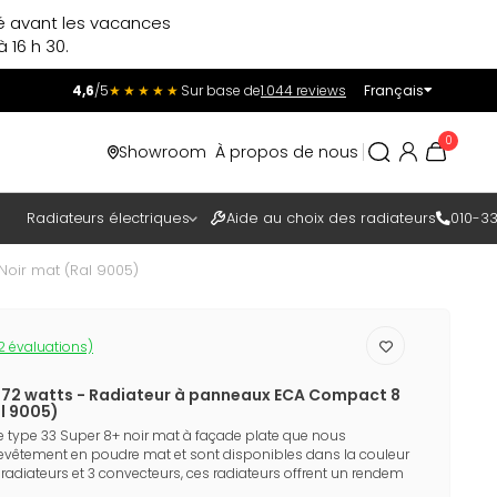
ré avant les vacances
 16 h 30.
4,6
/5
★★★★★
Sur base de
1.044 reviews
Français
Incl.
Excl.
0
Showroom
À propos de nous
TAXES
Radiateurs électriques
Aide au choix des radiateurs
010-33
Noir mat (Ral 9005)
2 évaluations)
672 watts - Radiateur à panneaux ECA Compact 8
al 9005)
e type 33 Super 8+ noir mat à façade plate que nous
evêtement en poudre mat et sont disponibles dans la couleur
radiateurs et 3 convecteurs, ces radiateurs offrent un rendem