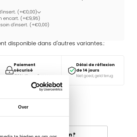
d'insert. (+€0,00)
un encart. (+€9,95)
soin d'insert. (+€0,00)
t disponible dans d'autres variantes.:
Paiement
Délai de réflexion
sécurisé
de 14 jours
iDEAL, Klarna & meer
Niet goed, geld terug
Over
e bon choix ?
tiques.
and la livraison de fret à
e disponible dans votre région ?
 media te bieden en om ons