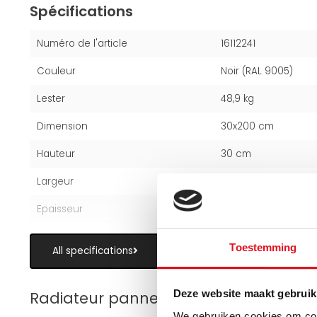
Spécifications
Numéro de l'article
16112241
Couleur
Noir (RAL 9005)
Lester
48,9 kg
Dimension
30x200 cm
Hauteur
30 cm
Largeur
200 cm
Epaisseur
16 cm" --> "16 cm
Toestemming
All specifications
Deze website maakt gebruik
Radiateur panneau
We gebruiken cookies om cont