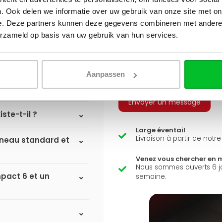
. Ook delen we informatie over uw gebruik van onze site met on
Q
e. Deze partners kunnen deze gegevens combineren met andere i
A
erzameld op basis van uw gebruik van hun services.
iateurs à
Avez-vous une question 
Simon est heureux de vous a
Aanpassen
il ?
Envoyer un message
ste-t-il ?
Large éventail
Livraison à partir de notr
anneau standard et
Venez vous chercher en 
Nous sommes ouverts 6 j
mpact 6 et un
semaine.