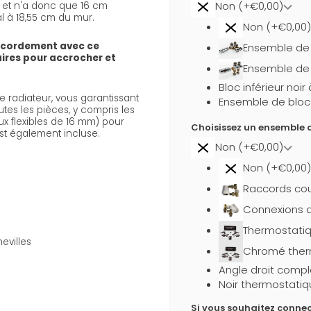
Non (+€0,00)
s) et n'a donc que 16 cm
al à 18,55 cm du mur.
Non (+€0,00)
ccordement avec ce
Ensemble de b
aires pour accrocher et
Ensemble de 
Bloc inférieur noi
 radiateur, vous garantissant
Ensemble de bloc i
utes les pièces, y compris les
x flexibles de 16 mm) pour
Choisissez un ensemble d
st également incluse.
Non (+€0,00)
Non (+€0,00)
Raccords cou
Connexions d
Thermostati
evilles
Chromé ther
Angle droit compl
Noir thermostatiq
Si vous souhaitez connec