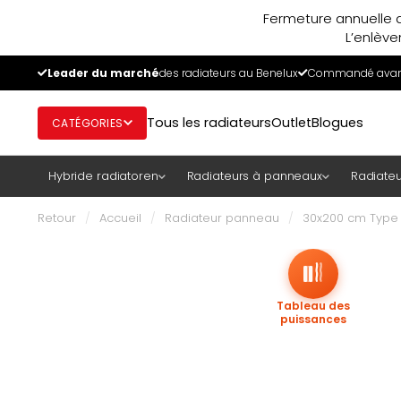
Fermeture annuelle d
L’enlève
Leader du marché
des radiateurs au Benelux
Commandé avant
Tous les radiateurs
Outlet
Blogues
CATÉGORIES
Hybride radiatoren
Radiateurs à panneaux
Radiateu
Retour
/
Accueil
/
Radiateur panneau
/
30x200 cm Type 3
Tableau des
puissances