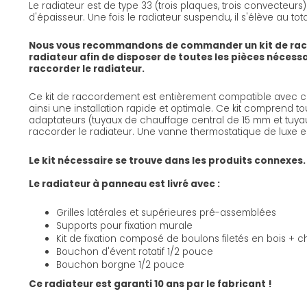
Le radiateur est de type 33 (trois plaques, trois convecteur
d'épaisseur. Une fois le radiateur suspendu, il s'élève au tot
Nous vous recommandons de commander un kit de ra
radiateur afin de disposer de toutes les pièces nécess
raccorder le radiateur.
Ce kit de raccordement est entièrement compatible avec ce
ainsi une installation rapide et optimale. Ce kit comprend to
adaptateurs (tuyaux de chauffage central de 15 mm et tuyau
raccorder le radiateur. Une vanne thermostatique de luxe e
Le kit nécessaire se trouve dans les produits connexes.
Le radiateur à panneau est livré avec :
Grilles latérales et supérieures pré-assemblées
Supports pour fixation murale
Kit de fixation composé de boulons filetés en bois + ch
Bouchon d'évent rotatif 1/2 pouce
Bouchon borgne 1/2 pouce
Ce radiateur est garanti 10 ans par le fabricant !