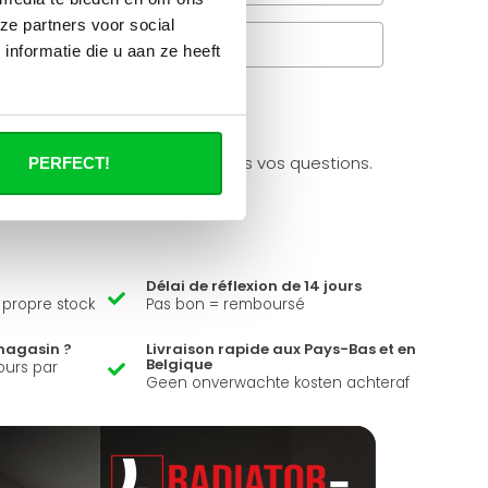
ze partners voor social
Questions fréquentes
nformatie die u aan ze heeft
à propos de se produit.
ider et peut répondre à toutes vos questions.
PERFECT!
Délai de réflexion de 14 jours
e propre stock
Pas bon = remboursé
magasin ?
Livraison rapide aux Pays-Bas et en
Belgique
ours par
Geen onverwachte kosten achteraf