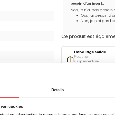
besoin d'un insert.:
Non, je n'ai pas besoin 
Oui, j'ai besoin d'
Non, je n'ai pas be
Ce produit est égalemen
Emballage solide
Protection
supplémentaire
pendant le transport
Details
Besoin d'aide pour faire l
Utilisez l'un de nos outils pra
 van cookies
Qu
est-ell
ent en advertenties te personaliseren, om functies voor social