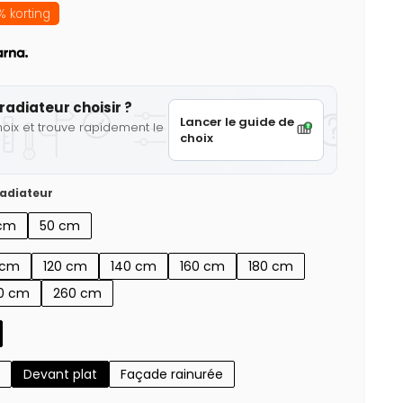
 korting
radiateur choisir ?
Lancer le guide de
hoix et trouve rapidement le
choix
adiateur
cm
50 cm
 cm
120 cm
140 cm
160 cm
180 cm
0 cm
260 cm
Devant plat
Façade rainurée