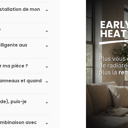
nstallation de mon
?
lligente aux
r ma pièce ?
à panneaux et quand
de), puis-je
 combinaison avec