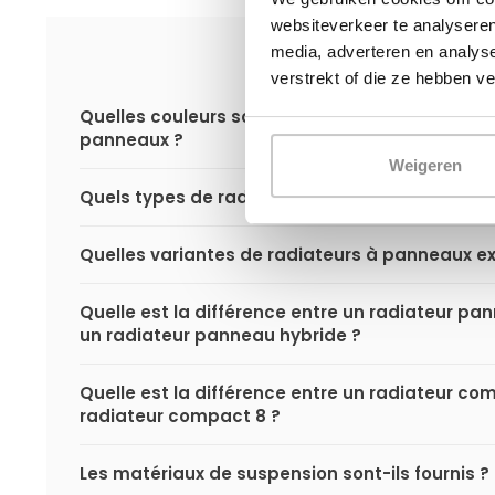
websiteverkeer te analyseren
media, adverteren en analys
verstrekt of die ze hebben v
Quelles couleurs sont disponibles pour les rad
panneaux ?
Weigeren
Quels types de radiateurs à panneaux existe-t-
Quelles variantes de radiateurs à panneaux exi
Quelle est la différence entre un radiateur p
un radiateur panneau hybride ?
Quelle est la différence entre un radiateur co
radiateur compact 8 ?
Les matériaux de suspension sont-ils fournis ?