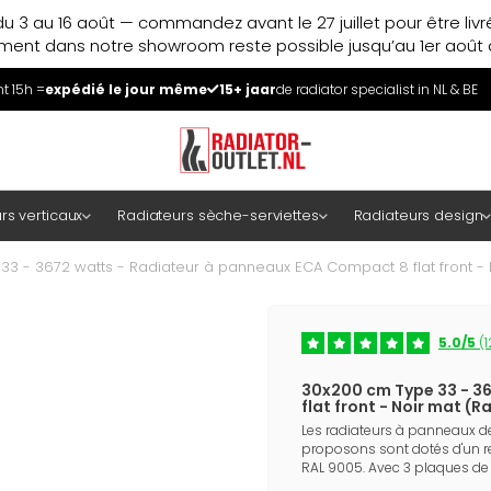
u 3 au 16 août — commandez avant le 27 juillet pour être liv
ment dans notre showroom reste possible jusqu’au 1er août à
 15h =
expédié le jour même
15+ jaar
de radiator specialist in NL & BE
rs verticaux
Radiateurs sèche-serviettes
Radiateurs design
3 - 3672 watts - Radiateur à panneaux ECA Compact 8 flat front - 
5.0/5
(1
30x200 cm Type 33 - 3
flat front - Noir mat (R
Les radiateurs à panneaux d
proposons sont dotés d'un r
RAL 9005. Avec 3 plaques de 