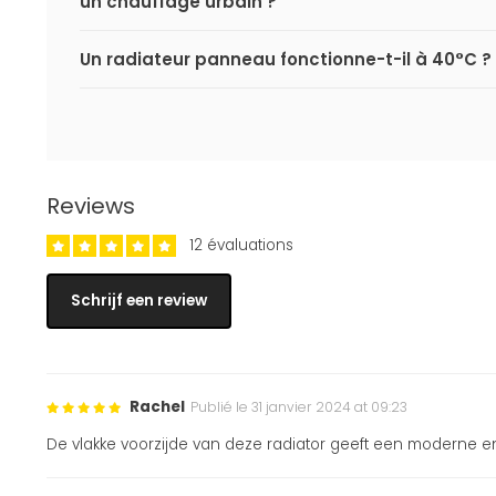
un chauffage urbain ?
Un radiateur panneau fonctionne-t-il à 40°C ?
Reviews
12 évaluations
Schrijf een review
Rachel
Publié le 31 janvier 2024 at 09:23
De vlakke voorzijde van deze radiator geeft een moderne e