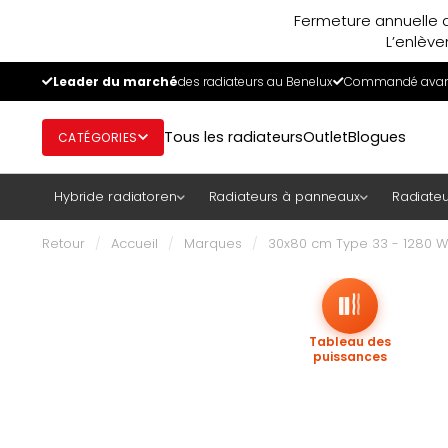
Fermeture annuelle d
L’enlève
Leader du marché
des radiateurs au Benelux
Commandé avant
Tous les radiateurs
Outlet
Blogues
CATÉGORIES
Hybride radiatoren
Radiateurs à panneaux
Radiateu
Retour
/
Accueil
/
Marques
/
30x80 cm Type 33 - 1280 Wa
Tableau des
puissances