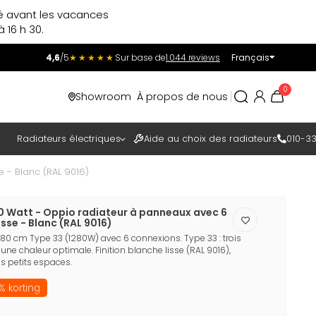
ré avant les vacances
 16 h 30.
4,6
/5
★★★★★
Sur base de
1.044 reviews
Français
Incl.
Excl.
0
Showroom
À propos de nous
TAXES
Radiateurs électriques
Aide au choix des radiateurs
010-33
 - Blanc (RAL 9016)
0 Watt - Oppio radiateur à panneaux avec 6
isse - Blanc (RAL 9016)
80 cm Type 33 (1280W) avec 6 connexions. Type 33 : trois
 une chaleur optimale. Finition blanche lisse (RAL 9016),
s petits espaces.
% korting