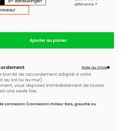
s
8+ aansluitingen
différence ?
 niveau!
Ajouter au panier
ccordement
Aide au choix
le bon kit de raccordement adapté à votre
t au sol ou au mur).
dement, vous disposez immédiatement de toutes
en une seule fois.
de connexion (connexion milieu-bas, gauche ou