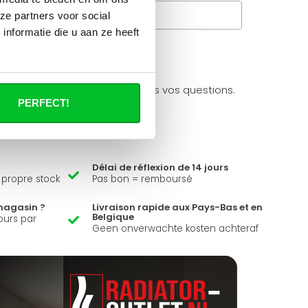
Questions fréquentes
ze partners voor social
nformatie die u aan ze heeft
à propos de se produit.
ider et peut répondre à toutes vos questions.
PERFECT!
Délai de réflexion de 14 jours
e propre stock
Pas bon = remboursé
magasin ?
Livraison rapide aux Pays-Bas et en
Belgique
ours par
Geen onverwachte kosten achteraf