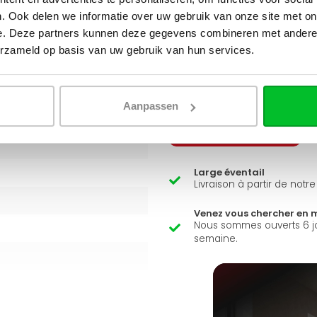
 basse température
, et est
. Ook delen we informatie over uw gebruik van onze site met on
Q
A
e. Deze partners kunnen deze gegevens combineren met andere i
erzameld op basis van uw gebruik van hun services.
Avez-vous une question 
Simon est heureux de vous a
Aanpassen
Envoyer un message
Large éventail
Livraison à partir de notr
Venez vous chercher en 
Nous sommes ouverts 6 j
semaine.