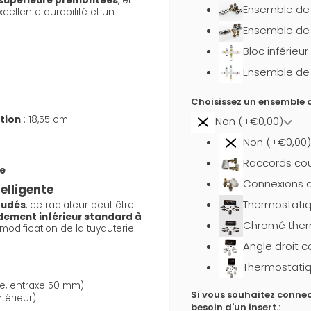
et supérieure prémontées
, et
Ensemble de b
xcellente durabilité et un
Ensemble de 
Bloc inférieu
Ensemble de b
Choisissez un ensemble d
ation
: 18,55 cm
Non (+€0,00)
Non (+€0,00)
Raccords cou
e
Connexions d
elligente
Thermostati
oudés
, ce radiateur peut être
ement inférieur standard à
Chromé ther
modification de la tuyauterie.
Angle droit 
Thermostatiq
e, entraxe 50 mm)
Si vous souhaitez connec
térieur)
besoin d'un insert.: