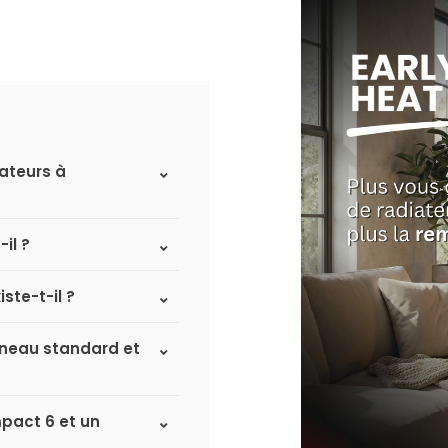
iateurs à
il ?
ste-t-il ?
anneau standard et
mpact 6 et un