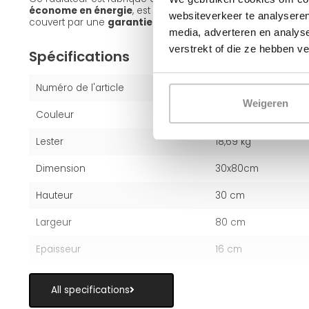
économe en énergie
, est compatible avec les
systèmes à
websiteverkeer te analyseren
couvert par une
garantie constructeur de 10 ans
.
media, adverteren en analys
verstrekt of die ze hebben v
Spécifications
Numéro de l'article
2453330080
Weigeren
Couleur
Blanc (RAL 9016)
Lester
18,69 kg
Dimension
30x80cm
Hauteur
30 cm
Largeur
80 cm
Epaisseur
16 cm
All specifications