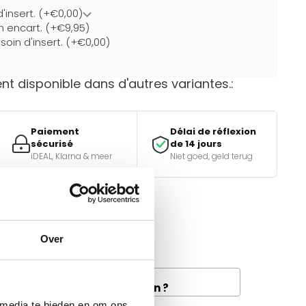
d'insert. (+€0,00)
un encart. (+€9,95)
soin d'insert. (+€0,00)
t disponible dans d'autres variantes.:
Paiement
Délai de réflexion
sécurisé
de 14 jours
iDEAL, Klarna & meer
Niet goed, geld terug
e bon choix ?
Over
tiques.
and la livraison de fret à
e disponible dans votre région ?
 media te bieden en om ons