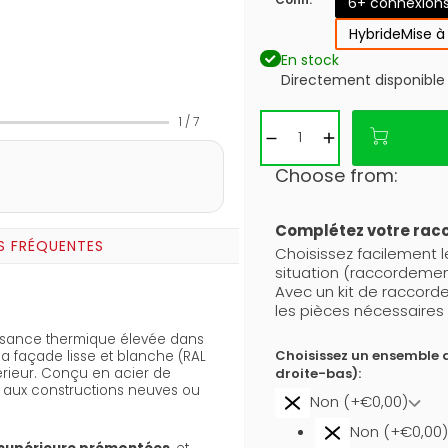
6+ connexion
Hybride
Mise à
En stock
Directement disponible
1
/
7
Choose from:
Complétez votre ra
S FRÉQUENTES
Choisissez facilement 
situation (raccordemen
Avec un kit de raccor
les pièces nécessaires 
ssance thermique élevée dans
Choisissez un ensemble 
a façade lisse et blanche (RAL
droite-bas):
ntérieur. Conçu en acier de
é aux constructions neuves ou
Non (+€0,00)
Non (+€0,00)