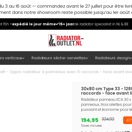
u 3 au 16 août — commandez avant le 27 juillet pour être liv
ment dans notre showroom reste possible jusqu’au 1er août à
 15h =
expédié le jour même
15+ jaar
de radiator specialist in NL & BE
rs verticaux
Radiateurs sèche-serviettes
Radiateurs design
tt - Oppio radiateur à panneaux avec 6 raccords - face avant lisse
30x80 cm Type 33 - 128
raccords - face avant l
Radiateur panneau ECA 30 x 
panneaux, trois ailettes pour
puissant et économe pour le
194,95
324,92
40
Taxes incluses