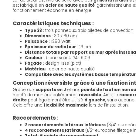
Le radiateur est livré de série avec des
grilles latérales 
est fabriqué en
acier de haute qualité
, garantissant une e
fonctionnement économe en énergie.
Caractéristiques techniques :
Type 33
: trois panneaux, trois ailettes de convection
Dimensions
: 30 x 80 cm
Puissance
: 1280 Watt
Épaisseur du radiateur
: 16 cm
Distance totale par rapport au mur après install
Couleur
: blanc satiné RAL 9016
Façade
: design lisse (plat)
Matériau
: acier de haute qualité
Compatible avec les systèmes basse températur
Conception réversible grâce à une fixation int
Grâce aux
supports en J
et aux
points de fixation non s
monté de manière entièrement
réversible
. Ainsi, le
raccord
droite
peut également être utilisé
à gauche
, sans aucune 
Cela offre une
flexibilité maximale
lors de l’installation.
Raccordements :
2 raccordements latéraux inférieurs
(3/4” eurocôn
4 raccordements latéraux
(1/2” eurocône filetage in
Total : 6 points de raccordement