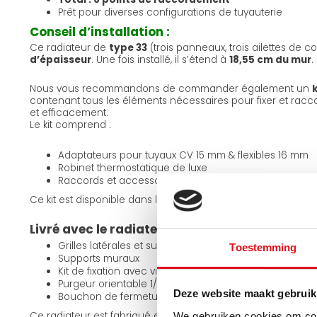
Prêt pour diverses configurations de tuyauterie
Conseil d’installation :
Ce radiateur de
type 33
(trois panneaux, trois ailettes de c
d’épaisseur
. Une fois installé, il s’étend à
18,55 cm du mur
.
Nous vous recommandons de commander également un
contenant tous les éléments nécessaires pour fixer et racc
et efficacement.
Le kit comprend :
Adaptateurs pour tuyaux CV 15 mm & flexibles 16 mm
Robinet thermostatique de luxe
Raccords et accessoires de fixation complets
Ce kit est disponible dans les
produits associés
.
Livré avec le radiateur :
Grilles latérales et supérieure prémontées
Toestemming
Supports muraux
Kit de fixation avec vis à bois + chevilles
Purgeur orientable 1/2 pouce
Deze website maakt gebruik
Bouchon de fermeture 1/2 pouce
Ce radiateur est fabriqué en
acier de haute qualité
, assu
We gebruiken cookies om cont