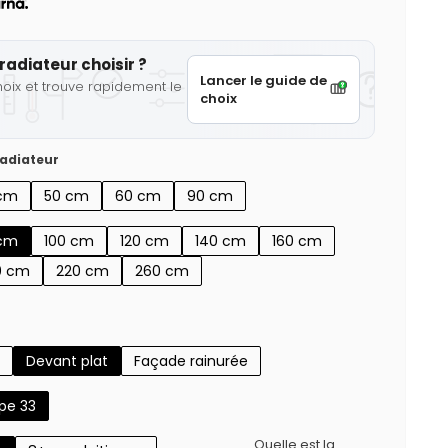
radiateur choisir ?
Lancer le guide de
hoix et trouve rapidement le
choix
adiateur
cm
50 cm
60 cm
90 cm
cm
100 cm
120 cm
140 cm
160 cm
0 cm
220 cm
260 cm
Devant plat
Façade rainurée
pe 33
Quelle est la