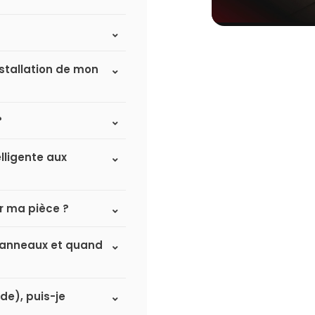
nstallation de mon
?
lligente aux
r ma pièce ?
à panneaux et quand
de), puis-je