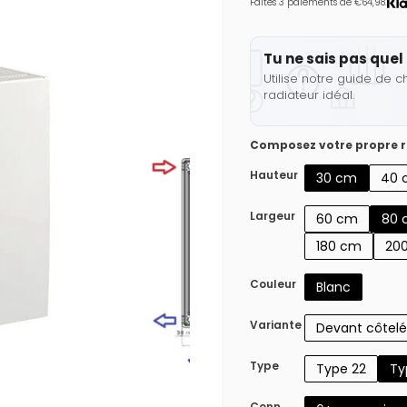
Faites 3 paiements de €64,98.
Tu ne sais pas quel 
Utilise notre guide de c
radiateur idéal.
Composez votre propre r
Hauteur
30 cm
40 
Largeur
60 cm
80 
180 cm
20
Couleur
Blanc
Variante
Devant côtelé
Type
Type 22
Ty
Conn.