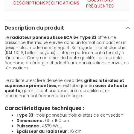
QUESTIONS
DESCRIPTION
SPÉCIFICATIONS
FRÉQUENTES
Description du produit
Le
radiateur panneau lisse ECA 6+ Type 33
offre une
puissance thermique élevée dans un format compact et un
design plat, moderne et élégant. Sa façade lisse et blanche
(RAL 9016, brillant soyeux) s'intègre parfaitement à tout style
d'intérieur. Conçu en acier de haute qualité, il est durable,
économe en énergie et adapté aux constructions neuves ou
rénovations.
Le radiateur est livré de série avec des
grilles latérales et
supérieure prémontées
, et est fabriqué en
acier de haute
qualité
, garantissant une excellente durabilité et un
fonctionnement économe en énergie.
Caractéristiques techniques :
Type 33
: trois panneaux, trois ailettes de convection
Dimensions
: 60 x 160 cm
Puissance
: 4579 Watt
Épaisseur du radiateur
: 16 cm