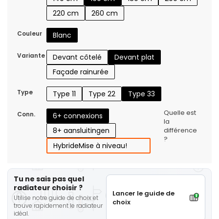
220 cm
260 cm
Couleur
Blanc
Variante
Devant côtelé
Devant plat
Façade rainurée
Type
Type 11
Type 22
Type 33
Quelle est
Conn.
6+ connexions
la
8+ aansluitingen
différence
?
Hybride
Mise à niveau!
Tu ne sais pas quel
radiateur choisir ?
Lancer le guide de
Utilise notre guide de choix et
choix
trouve rapidement le radiateur
idéal.