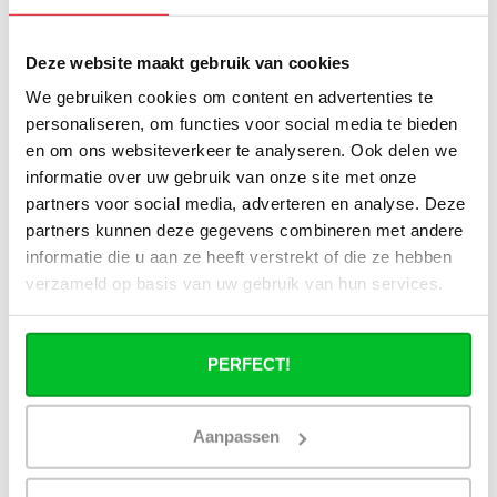
Quelle est la différence entre un
radiateur compact 6 et un radiateur
Deze website maakt gebruik van cookies
compact 8 ?
We gebruiken cookies om content en advertenties te
personaliseren, om functies voor social media te bieden
Les matériaux de suspension sont-ils
en om ons websiteverkeer te analyseren. Ook delen we
fournis ?
informatie over uw gebruik van onze site met onze
partners voor social media, adverteren en analyse. Deze
De quoi ai-je encore besoin pour
partners kunnen deze gegevens combineren met andere
compléter l'installation de mon
informatie die u aan ze heeft verstrekt of die ze hebben
radiateur ?
verzameld op basis van uw gebruik van hun services.
Set d’angle ou set droit : lequel dois-je
choisir ?
PERFECT!
Puis-je connecter ma tête
thermostatique intelligente aux
Aanpassen
radiateurs à panneaux de
Radiator‑Outlet ?