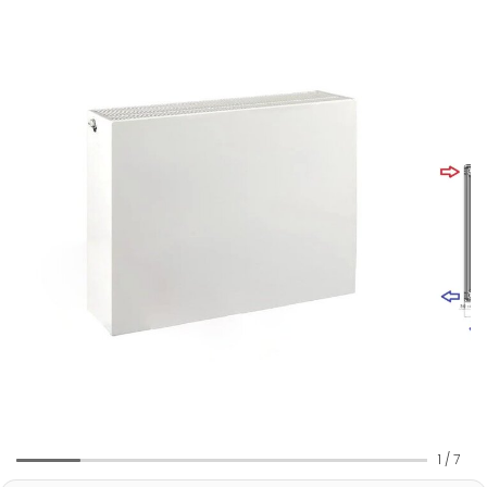
1
/
7