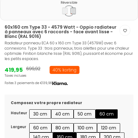
Réversible
60x160 cm Type 33 - 4579 Watt - Oppio radiateur
à panneaux avec 6 raccords - face avant lisse -
Blanc (RAL 9016)
Radiateur panneau ECA 60 x 160 cm Type 33 (4579W) avec 6
connexions. Type 33 : trois panneaux, trois ailettes pour une chaleur
optimale. Finition blanche lisse (RAL 9016), puissant et économe pour
les petits espaces.
419,95
699,92
40% korting
Taxes incluses
Faites 3 paiements de €139,98.
Composez votre propre radiateur
Hauteur
30 cm
40 cm
50 cm
60 cm
Largeur
60 cm
80 cm
100 cm
120 cm
140 cm
160 cm
180 cm
200 cm