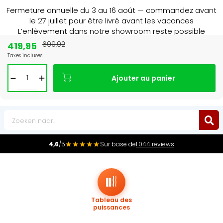
Fermeture annuelle du 3 au 16 août — commandez avant
le 27 juillet pour être livré avant les vacances
L’enlèvement dans notre showroom reste possible
jusqu’au 1er août à 16 h 30.
419,95
699,92
Taxes incluses
Leader du marché
des radiateurs au Benelux
Ajouter au panier
0
★★★★★
4,6
/5
Sur base de
1.044 reviews
Tableau des
puissances