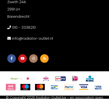
Zweth 24A
2991 LH
Barendrecht
010 - 3338210
info@radiator-outlet.nl
© Copyright 2026 Radiator-Outlet.be - en association avec
Afium B.V
-
Akupanel Outlet
-
Wc met bidet
-
Spiegeldepot
Termes et conditions
-
Déclaration relative aux cookies
-