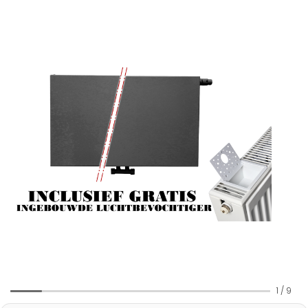
1
/
9