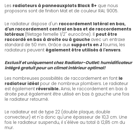
Les
radiateurs à panneaux
plats Black 8+
que nous
proposons sont de finition Mat et de couleur RAL 9005.
Le radiateur dispose d'un
raccordement latéral en bas,
d'un raccordement central en bas et de raccordements
latéraux
(filetage femelle 1/2" eurocône). Il
peut être
raccordé en bas à droite ou à gauche
avec un entraxe
standard de 50 mm. Grâce aux
supports en J
fournis, les
radiateurs peuvent
également être utilisés à l'envers
.
Exclusif et uniquement chez Radiator-Outlet: humidificateur
intégré gratuit pour un climat intérieur optimal!
Les nombreuses possibilités de raccordement en font
le
radiateur idéal
pour de nombreux plombiers. Le radiateur
est également
réversible.
Ainsi, le raccordement en bas à
droite peut également être utilisé en bas à gauche une fois
le radiateur retourné.
Le radiateur est de type 22 (double plaque, double
convecteur) et n'a donc qu'une épaisseur de 10,3 cm. Une
fois le radiateur suspendu, il s'élève au total à 12,85 cm du
mur.