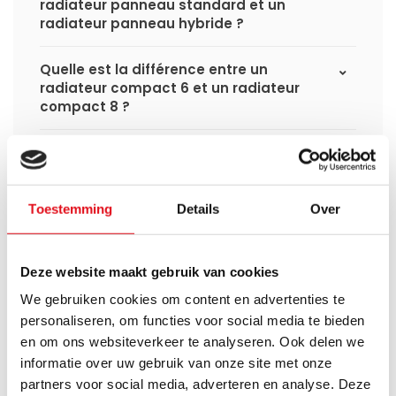
radiateur panneau standard et un
radiateur panneau hybride ?
Quelle est la différence entre un
radiateur compact 6 et un radiateur
compact 8 ?
Les matériaux de suspension sont-ils
fournis ?
Toestemming
Details
Over
De quoi ai-je encore besoin pour
compléter l'installation de mon
radiateur ?
Deze website maakt gebruik van cookies
Set d’angle ou set droit : lequel dois-je
We gebruiken cookies om content en advertenties te
choisir ?
personaliseren, om functies voor social media te bieden
en om ons websiteverkeer te analyseren. Ook delen we
informatie over uw gebruik van onze site met onze
Puis-je connecter ma tête
thermostatique intelligente aux
partners voor social media, adverteren en analyse. Deze