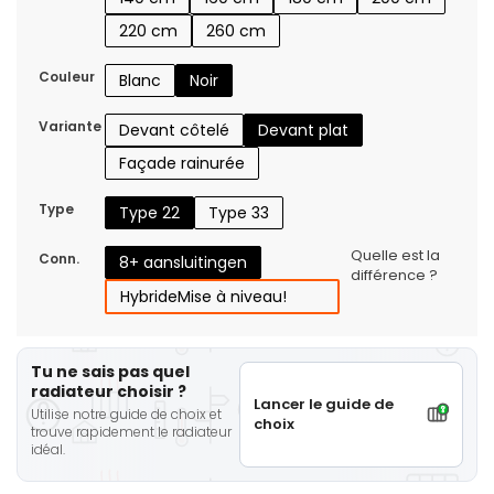
220 cm
260 cm
Couleur
Blanc
Noir
Variante
Devant côtelé
Devant plat
Façade rainurée
Type
Type 22
Type 33
Quelle est la
Conn.
8+ aansluitingen
différence ?
Hybride
Mise à niveau!
Tu ne sais pas quel
radiateur choisir ?
Lancer le guide de
Utilise notre guide de choix et
choix
trouve rapidement le radiateur
idéal.