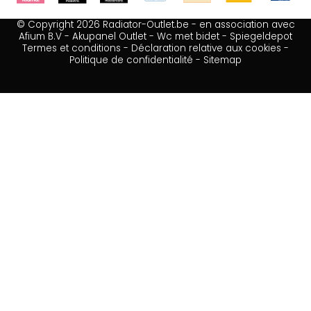
© Copyright 2026 Radiator-Outlet.be - en association avec
Afium B.V
-
Akupanel Outlet
-
Wc met bidet
-
Spiegeldepot
Termes et conditions
-
Déclaration relative aux cookies
-
Politique de confidentialité
-
Sitemap