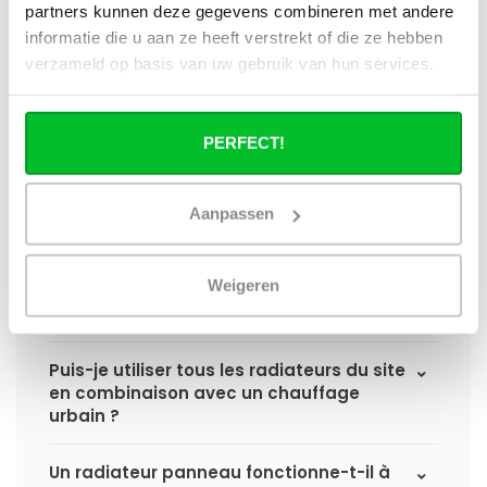
radiateurs à panneaux de
partners kunnen deze gegevens combineren met andere
Radiator‑Outlet ?
informatie die u aan ze heeft verstrekt of die ze hebben
verzameld op basis van uw gebruik van hun services.
Comment calculer la capacité
nécessaire pour ma pièce ?
PERFECT!
Quel est le délai de livraison d'un
radiateur à panneaux et quand le
recevrai-je si je passe une commande ?
Aanpassen
J'ai une installation de pompe à chaleur
Weigeren
(hybride), puis-je utiliser tous les
radiateurs du site ?
Puis-je utiliser tous les radiateurs du site
en combinaison avec un chauffage
urbain ?
Un radiateur panneau fonctionne-t-il à