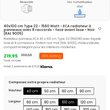
Réversible
Incl. humidificateur
d’air
40x100 cm Type 22 - 1560 Watt - ECA radiateur à
panneaux avec 8 raccords - face avant lisse - Noir
(RAL 9005)
Radiateur panneau ECA 40 x 100 cm Type 22 (1560W) avec façade
lisse et 8 connexions. Finition noir mat (RAL 9005), chaleur élevée,
compact et élégant pour les intérieurs modernes.
219,95
366,58
39% korting
Taxes incluses
Faites 3 paiements de €73,32.
Composez votre propre radiateur
Hauteur
40 cm
50 cm
60 cm
90 cm
Largeur
60 cm
80 cm
100 cm
120 cm
140 cm
160 cm
180 cm
200 cm