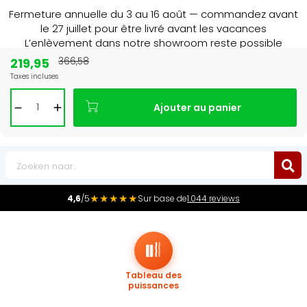
Fermeture annuelle du 3 au 16 août — commandez avant
le 27 juillet pour être livré avant les vacances
L’enlèvement dans notre showroom reste possible
jusqu’au 1er août à 16 h 30.
219,95
366,58
Taxes incluses
Leader du marché
des radiateurs au Benelux
Ajouter au panier
0
★★★★★
4,6
/5
Sur base de
1.044 reviews
Tableau des
puissances