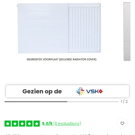
Gezien op de
1
/
2
5.0/5
(6 évaluations)