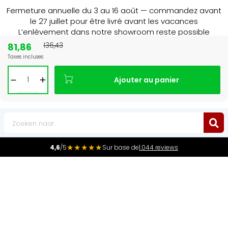
Fermeture annuelle du 3 au 16 août — commandez avant
le 27 juillet pour être livré avant les vacances
L’enlèvement dans notre showroom reste possible
jusqu’au 1er août à 16 h 30.
81,86
136,43
Taxes incluses
15+ jaar
de radiator specialist in NL & BE
Ajouter au panier
0
★★★★★
4,6
/5
Sur base de
1.044 reviews