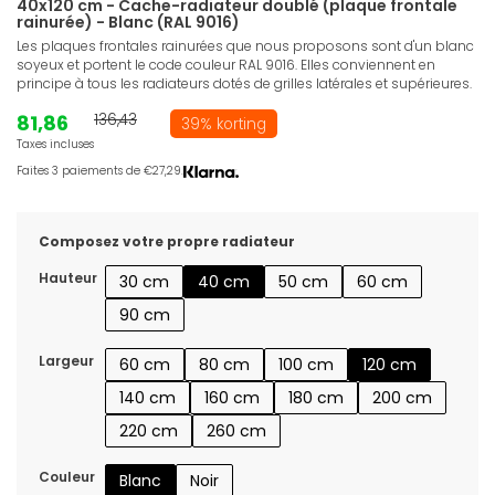
40x120 cm - Cache-radiateur doublé (plaque frontale
rainurée) - Blanc (RAL 9016)
Les plaques frontales rainurées que nous proposons sont d'un blanc
soyeux et portent le code couleur RAL 9016. Elles conviennent en
principe à tous les radiateurs dotés de grilles latérales et supérieures.
81,86
136,43
39% korting
Taxes incluses
Faites 3 paiements de €27,29.
Composez votre propre radiateur
Hauteur
30 cm
40 cm
50 cm
60 cm
90 cm
Largeur
60 cm
80 cm
100 cm
120 cm
140 cm
160 cm
180 cm
200 cm
220 cm
260 cm
Couleur
Blanc
Noir