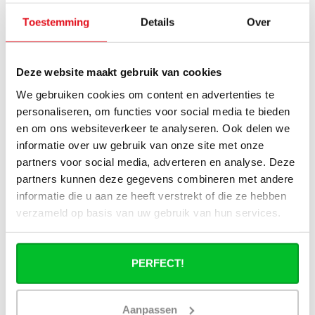
Voorplaat is mooi stevig en strak.
Toestemming
Details
Over
Sandra
Publié le 14 janvier 2025 at 15:55
De voorplaat is eenvoudig zelf te plaatsen.
Deze website maakt gebruik van cookies
We gebruiken cookies om content en advertenties te
Siem
personaliseren, om functies voor social media te bieden
Publié le 7 janvier 2025 at 14:06
en om ons websiteverkeer te analyseren. Ook delen we
Mooie oplossing en kostenbesparend.
informatie over uw gebruik van onze site met onze
partners voor social media, adverteren en analyse. Deze
Fred
Publié le 6 décembre 2024 at 17:18
partners kunnen deze gegevens combineren met andere
informatie die u aan ze heeft verstrekt of die ze hebben
Radiator heeft door de voorplaat een moderne uitstraling
verzameld op basis van uw gebruik van hun services.
gekregen.
Bartels
Publié le 22 novembre 2024 at 16:50
PERFECT!
Goede kwaliteit voorplaat en in een mooie zijdeachtige glans.
Aanpassen