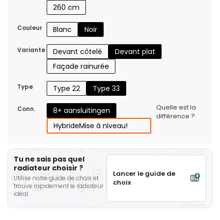
260 cm
Couleur
Blanc
Noir
Variante
Devant côtelé
Devant plat
Façade rainurée
Type
Type 22
Type 33
Quelle est la
Conn.
8+ aansluitingen
différence ?
Hybride
Mise à niveau!
Tu ne sais pas quel
radiateur choisir ?
Lancer le guide de
Utilise notre guide de choix et
choix
trouve rapidement le radiateur
idéal.