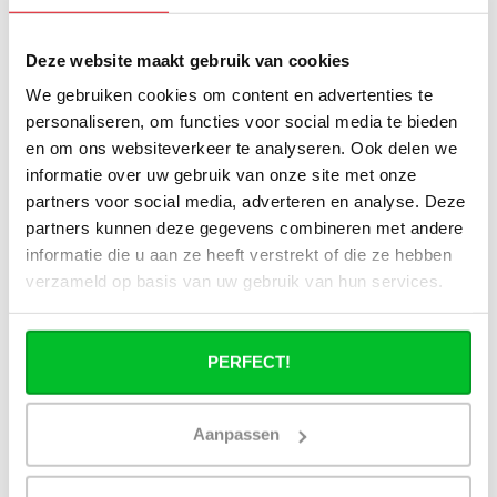
J'ai une installation de pompe à chaleur
(hybride), puis-je utiliser tous les
radiateurs du site ?
Deze website maakt gebruik van cookies
We gebruiken cookies om content en advertenties te
Puis-je utiliser tous les radiateurs du site
personaliseren, om functies voor social media te bieden
en combinaison avec un chauffage
en om ons websiteverkeer te analyseren. Ook delen we
urbain ?
informatie over uw gebruik van onze site met onze
partners voor social media, adverteren en analyse. Deze
Un radiateur panneau fonctionne-t-il à
partners kunnen deze gegevens combineren met andere
40°C ?
informatie die u aan ze heeft verstrekt of die ze hebben
verzameld op basis van uw gebruik van hun services.
PERFECT!
Avez-vous une question à propos de se produit.
Simon est heureux de vous aider et peut répondre à
toutes vos questions.
Aanpassen
Envoyer un message