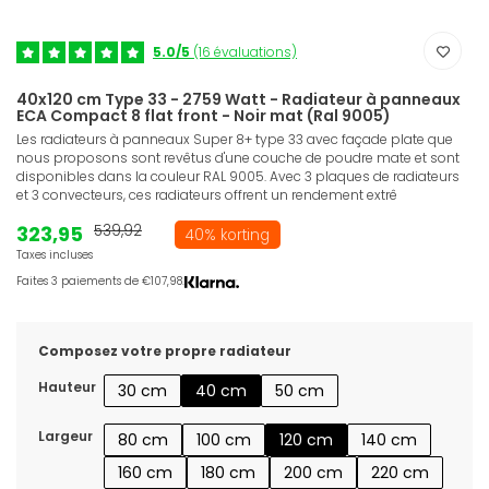
5.0/5
(16 évaluations)
40x120 cm Type 33 - 2759 Watt - Radiateur à panneaux
ECA Compact 8 flat front - Noir mat (Ral 9005)
Les radiateurs à panneaux Super 8+ type 33 avec façade plate que
nous proposons sont revêtus d'une couche de poudre mate et sont
disponibles dans la couleur RAL 9005. Avec 3 plaques de radiateurs
et 3 convecteurs, ces radiateurs offrent un rendement extrê
323,95
539,92
40% korting
Taxes incluses
Faites 3 paiements de €107,98.
Composez votre propre radiateur
Hauteur
30 cm
40 cm
50 cm
Largeur
80 cm
100 cm
120 cm
140 cm
160 cm
180 cm
200 cm
220 cm