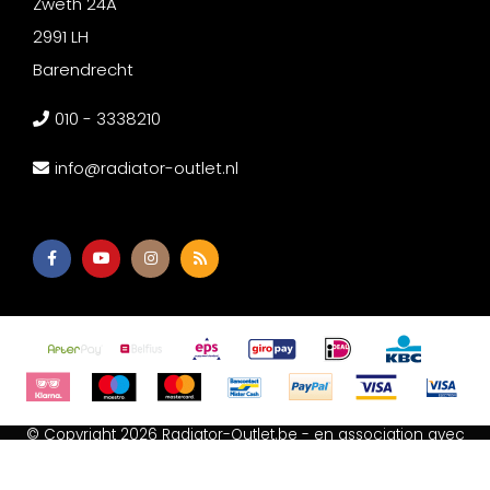
Zweth 24A
2991 LH
Barendrecht
010 - 3338210
info@radiator-outlet.nl
© Copyright 2026 Radiator-Outlet.be - en association avec
Afium B.V
-
Akupanel Outlet
-
Wc met bidet
-
Spiegeldepot
Termes et conditions
-
Déclaration relative aux cookies
-