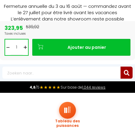
Fermeture annuelle du 3 au 16 août — commandez avant
le 27 juillet pour être livré avant les vacances
L’enlèvement dans notre showroom reste possible
jusqu’au 1er août à 16 h 30.
323,95
539,92
Taxes incluses
Leader du marché
des radiateurs au Benelux
Ajouter au panier
0
★★★★★
4,6
/5
Sur base de
1.044 reviews
Tableau des
puissances