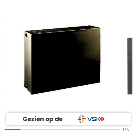
Gezien op de
1
/
8