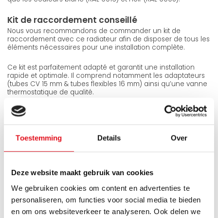
Kit de raccordement conseillé
Nous vous recommandons de commander un kit de
raccordement avec ce radiateur afin de disposer de tous les
éléments nécessaires pour une installation complète.
Ce kit est parfaitement adapté et garantit une installation
rapide et optimale. Il comprend notamment les adaptateurs
(tubes CV 15 mm & tubes flexibles 16 mm) ainsi qu’une vanne
thermostatique de qualité.
Vous trouverez ce kit dans les produits associés.
Contenu de la livraison
Toestemming
Details
Over
Grilles latérales et supérieures pré-montées
Consoles de fixation murale
Kit de fixation (vis tirefonds + chevilles)
Purgeur orientable 1/2"
Deze website maakt gebruik van cookies
Bouchon 1/2"
We gebruiken cookies om content en advertenties te
Garantie
personaliseren, om functies voor social media te bieden
Ce radiateur bénéficie d’une garantie fabricant de 10 ans.
en om ons websiteverkeer te analyseren. Ook delen we