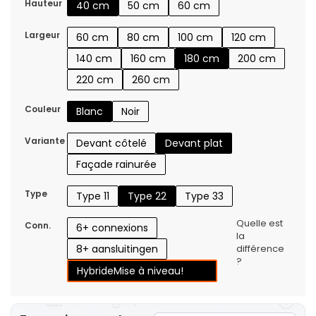
Hauteur
40 cm
50 cm
60 cm
Largeur
60 cm
80 cm
100 cm
120 cm
140 cm
160 cm
180 cm
200 cm
220 cm
260 cm
Couleur
Blanc
Noir
Variante
Devant côtelé
Devant plat
Façade rainurée
Type
Type 11
Type 22
Type 33
Quelle est
Conn.
6+ connexions
la
8+ aansluitingen
différence
?
Hybride
Mise à niveau!