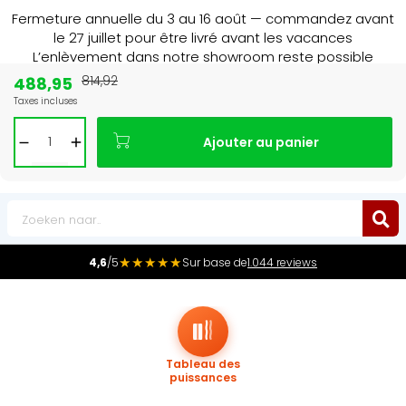
Fermeture annuelle du 3 au 16 août — commandez avant
le 27 juillet pour être livré avant les vacances
L’enlèvement dans notre showroom reste possible
jusqu’au 1er août à 16 h 30.
488,95
814,92
Taxes incluses
Leader du marché
des radiateurs au Benelux
Ajouter au panier
0
★★★★★
4,6
/5
Sur base de
1.044 reviews
Tableau des
puissances