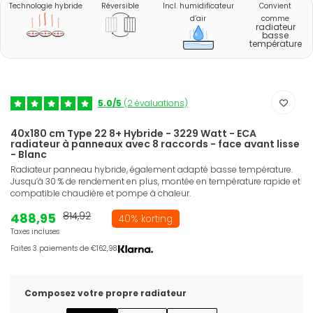
Technologie hybride
Réversible
Incl. humidificateur
Convient
d’air
comme
radiateur
basse
température
5.0/5
(2 évaluations)
40x180 cm Type 22 8+ Hybride - 3229 Watt - ECA
radiateur à panneaux avec 8 raccords - face avant lisse
- Blanc
Radiateur panneau hybride, également adapté basse température.
Jusqu’à 30 % de rendement en plus, montée en température rapide et
compatible chaudière et pompe à chaleur.
488,95
814,92
40% korting
Taxes incluses
Faites 3 paiements de €162,98.
Composez votre propre radiateur