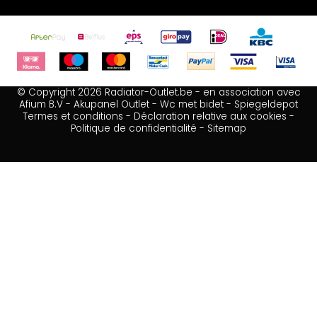
© Copyright 2026 Radiator-Outlet.be - en association avec
Afium B.V
-
Akupanel Outlet
-
Wc met bidet
-
Spiegeldepot
Termes et conditions
-
Déclaration relative aux cookies
-
Politique de confidentialité
-
Sitemap