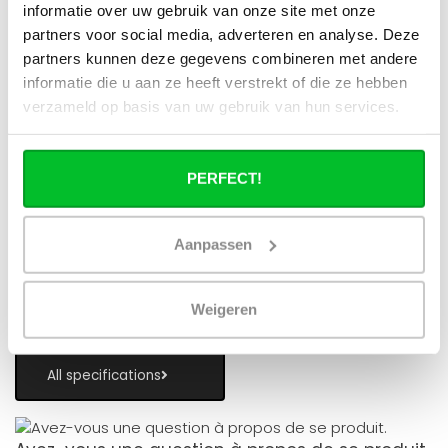
informatie over uw gebruik van onze site met onze
partners voor social media, adverteren en analyse. Deze
Spécifications
partners kunnen deze gegevens combineren met andere
Numéro de l'article
345401800
informatie die u aan ze heeft verstrekt of die ze hebben
verzameld op basis van uw gebruik van hun services.
Couleur
Blanc (RAL 9016)
Lester
43,19 kg
PERFECT!
Dimension
40x180cm
Hauteur
40 cm
Aanpassen
Largeur
180 cm
Weigeren
Epaisseur
10,3 cm
All specifications