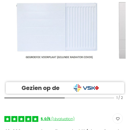
Gezien op de
1
/
2
5.0/5
(1 évaluation)