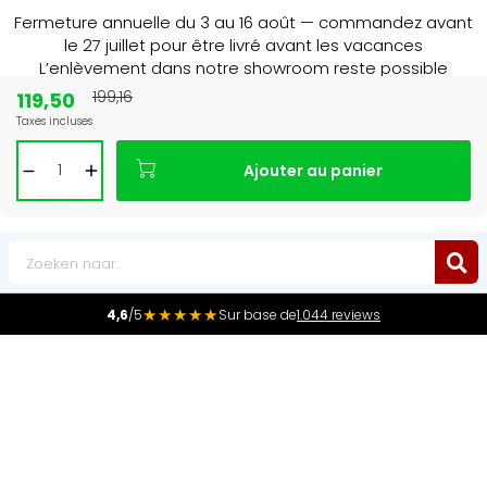
Fermeture annuelle du 3 au 16 août — commandez avant
le 27 juillet pour être livré avant les vacances
L’enlèvement dans notre showroom reste possible
jusqu’au 1er août à 16 h 30.
119,50
199,16
Taxes incluses
15+ jaar
de radiator specialist in NL & BE
Ajouter au panier
0
★★★★★
4,6
/5
Sur base de
1.044 reviews