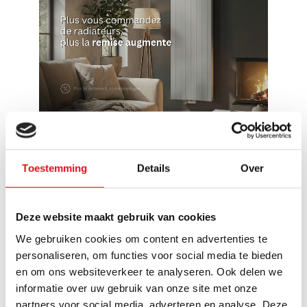
Toestemming
Details
Over
Reviews
1 évaluation
Deze website maakt gebruik van cookies
Schrijf een review
We gebruiken cookies om content en advertenties te
personaliseren, om functies voor social media te bieden
en om ons websiteverkeer te analyseren. Ook delen we
informatie over uw gebruik van onze site met onze
George K.
Publié le 20 septembre 2024 at 09:51
partners voor social media, adverteren en analyse. Deze