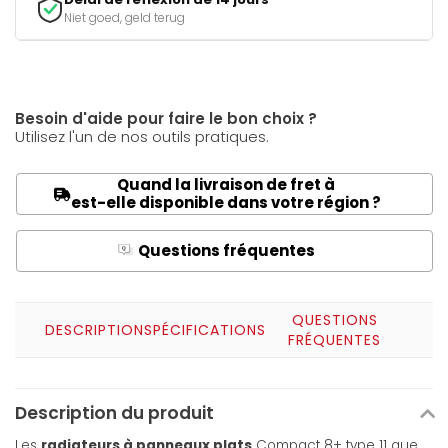
Niet goed, geld terug
Besoin d'aide pour faire le bon choix ?
Utilisez l'un de nos outils pratiques.
Quand la livraison de fret à
est-elle disponible dans votre région ?
Questions fréquentes
Q
A
QUESTIONS
DESCRIPTION
SPÉCIFICATIONS
FRÉQUENTES
Description du produit
Les
radiateurs à panneaux plats
Compact 8+ type 11 que