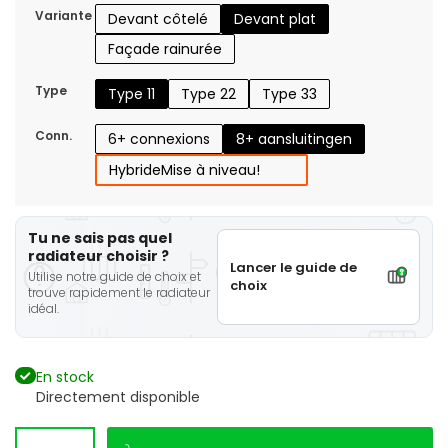
Variante
Devant côtelé
Devant plat
Façade rainurée
Type
Type 11
Type 22
Type 33
Conn.
6+ connexions
8+ aansluitingen
Hybride
Mise à niveau!
Tu ne sais pas quel
radiateur choisir ?
Lancer le guide de
Utilise notre guide de choix et
choix
trouve rapidement le radiateur
idéal.
En stock
Directement disponible