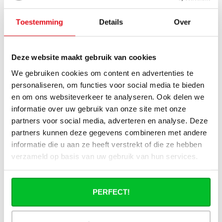
J'ai une installation de pompe à chaleur
(hybride), puis-je utiliser tous les
Toestemming
Details
Over
radiateurs du site ?
Puis-je utiliser tous les radiateurs du site
Deze website maakt gebruik van cookies
en combinaison avec un chauffage
We gebruiken cookies om content en advertenties te
urbain ?
personaliseren, om functies voor social media te bieden
en om ons websiteverkeer te analyseren. Ook delen we
Un radiateur panneau fonctionne-t-il à
informatie over uw gebruik van onze site met onze
40°C ?
partners voor social media, adverteren en analyse. Deze
partners kunnen deze gegevens combineren met andere
informatie die u aan ze heeft verstrekt of die ze hebben
verzameld op basis van uw gebruik van hun services.
Avez-vous une question à propos de se produit.
Simon est heureux de vous aider et peut répondre à
PERFECT!
toutes vos questions.