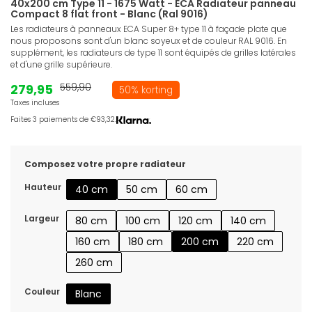
40x200 cm Type 11 - 1675 Watt - ECA Radiateur panneau
Compact 8 flat front - Blanc (Ral 9016)
Les radiateurs à panneaux ECA Super 8+ type 11 à façade plate que
nous proposons sont d'un blanc soyeux et de couleur RAL 9016. En
supplément, les radiateurs de type 11 sont équipés de grilles latérales
et d'une grille supérieure.
279,95
559,90
50% korting
Taxes incluses
Faites 3 paiements de €93,32.
Composez votre propre radiateur
Hauteur
40 cm
50 cm
60 cm
Largeur
80 cm
100 cm
120 cm
140 cm
160 cm
180 cm
200 cm
220 cm
260 cm
Couleur
Blanc