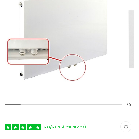
1
/
8
5.0/5
(20 évaluations)