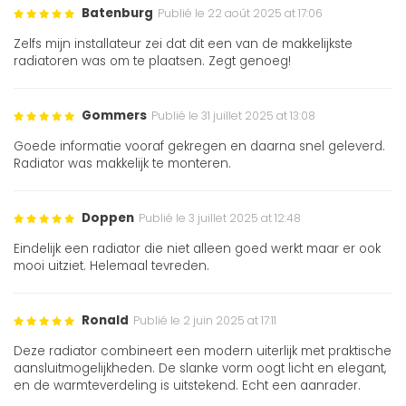
Batenburg
Publié le 22 août 2025 at 17:06
Zelfs mijn installateur zei dat dit een van de makkelijkste
radiatoren was om te plaatsen. Zegt genoeg!
Gommers
Publié le 31 juillet 2025 at 13:08
Goede informatie vooraf gekregen en daarna snel geleverd.
Radiator was makkelijk te monteren.
Doppen
Publié le 3 juillet 2025 at 12:48
Eindelijk een radiator die niet alleen goed werkt maar er ook
mooi uitziet. Helemaal tevreden.
Ronald
Publié le 2 juin 2025 at 17:11
Deze radiator combineert een modern uiterlijk met praktische
aansluitmogelijkheden. De slanke vorm oogt licht en elegant,
en de warmteverdeling is uitstekend. Echt een aanrader.