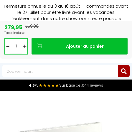
Fermeture annuelle du 3 au 16 août — commandez avant
le 27 juillet pour être livré avant les vacances
L’enlèvement dans notre showroom reste possible
jusqu’au 1er août à 16 h 30.
279,95
559,90
Taxes incluses
Leader du marché
des radiateurs au Benelux
Ajouter au panier
0
★★★★★
4,6
/5
Sur base de
1.044 reviews