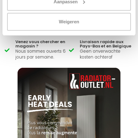
Envoyer un message
Aanpassen
Large éventail
Délai de réflexion de 14
Weigeren
jours
Livraison à partir de
Pas bon = remboursé
notre propre stock
Venez vous chercher en
Livraison rapide aux
magasin ?
Pays-Bas et en Belgique
Nous sommes ouverts 6
Geen onverwachte
jours par semaine.
kosten achteraf