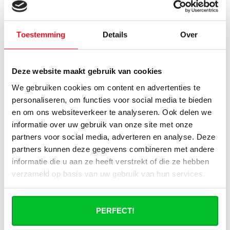
Puis-je connecter ma tête
thermostatique intelligente aux
radiateurs à panneaux de
Radiator‑Outlet ?
Toestemming
Details
Over
Comment calculer la capacité
Deze website maakt gebruik van cookies
nécessaire pour ma pièce ?
We gebruiken cookies om content en advertenties te
Quel est le délai de livraison d'un
personaliseren, om functies voor social media te bieden
radiateur à panneaux et quand le
en om ons websiteverkeer te analyseren. Ook delen we
recevrai-je si je passe une commande ?
informatie over uw gebruik van onze site met onze
partners voor social media, adverteren en analyse. Deze
J'ai une installation de pompe à chaleur
partners kunnen deze gegevens combineren met andere
(hybride), puis-je utiliser tous les
informatie die u aan ze heeft verstrekt of die ze hebben
radiateurs du site ?
verzameld op basis van uw gebruik van hun services.
Puis-je utiliser tous les radiateurs du site
en combinaison avec un chauffage
PERFECT!
urbain ?