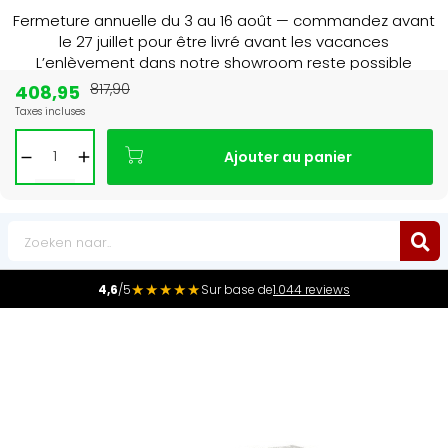
Fermeture annuelle du 3 au 16 août — commandez avant
le 27 juillet pour être livré avant les vacances
L’enlèvement dans notre showroom reste possible
jusqu’au 1er août à 16 h 30.
408,95
817,90
Taxes incluses
Leader du marché
des radiateurs au Benelux
Ajouter au panier
0
★★★★★
4,6
/5
Sur base de
1.044 reviews