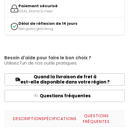
Paiement sécurisé
iDEAL, Klarna & meer
Délai de réflexion de 14 jours
Niet goed, geld terug
Besoin d'aide pour faire le bon choix ?
Utilisez l'un de nos outils pratiques.
Quand la livraison de fret à
est-elle disponible dans votre région ?
Questions fréquentes
Q
A
QUESTIONS
DESCRIPTION
SPÉCIFICATIONS
FRÉQUENTES