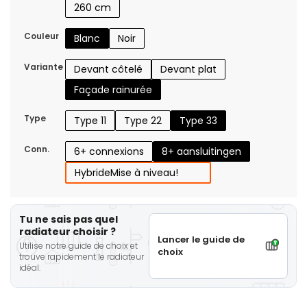
260 cm
Couleur
Blanc
Noir
Variante
Devant côtelé
Devant plat
Façade rainurée
Type
Type 11
Type 22
Type 33
Conn.
6+ connexions
8+ aansluitingen
Hybride
Mise à niveau!
Tu ne sais pas quel
radiateur choisir ?
Lancer le guide de
Utilise notre guide de choix et
choix
trouve rapidement le radiateur
idéal.