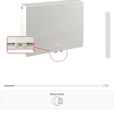
1
/
10
Réversible