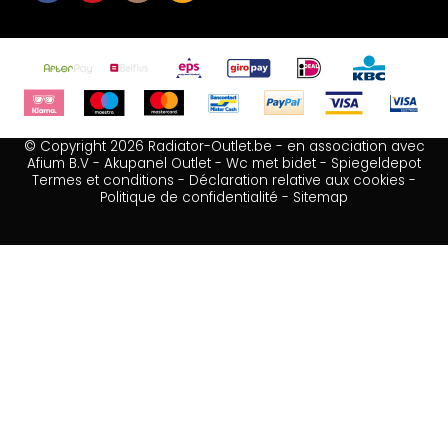
© Copyright 2026 Radiator-Outlet.be - en association avec
Afium B.V
-
Akupanel Outlet
-
Wc met bidet
-
Spiegeldepot
Termes et conditions
-
Déclaration relative aux cookies
-
Politique de confidentialité
-
Sitemap