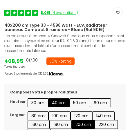
5.0/5
(4 évaluations)
40x200 cm Type 33 - 4598 Watt - ECA Radiateur
panneau Compact 8 rainures - Blanc (Ral 9016)
Les radiateurs à panneaux Grooved Super que nous proposons sont
d'un blanc soyeux et de couleur RAL 9016 (blanc). Le radiateur dispose
d'un raccordement latéral, d'un raccordement central et de
raccordements latéraux.
408,95
817,90
50% korting
Taxes incluses
Faites 3 paiements de €136,32.
Composez votre propre radiateur
Hauteur
30 cm
40 cm
50 cm
60 cm
Largeur
80 cm
100 cm
120 cm
140 cm
160 cm
180 cm
200 cm
220 cm