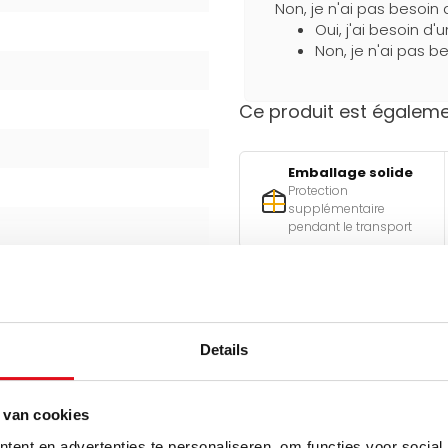
Non, je n'ai pas besoin 
Oui, j'ai besoin d'
Non, je n'ai pas be
Ce produit est égalemen
Emballage solide
Protection
supplémentaire
pendant le transport
Besoin d'aide pour faire l
Utilisez l'un de nos outils pra
Details
Qu
est-ell
 van cookies
ent en advertenties te personaliseren, om functies voor social