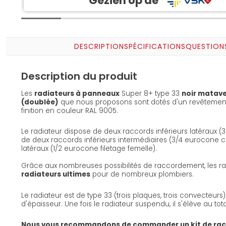
Gezien op de
DESCRIPTION
SPÉCIFICATIONS
QUESTION
Description du produit
Les
radiateurs à panneaux
Super 8+ type 33
noir mat
ave
(doublée)
que nous proposons sont dotés d'un revêtemen
finition en couleur RAL 9005.
Le radiateur dispose de deux raccords inférieurs latéraux 
de deux raccords inférieurs intermédiaires (3/4 eurocone 
latéraux (1/2 eurocone filetage femelle).
Grâce aux nombreuses possibilités de raccordement, les rad
radiateurs ultimes
pour de nombreux plombiers.
Le radiateur est de type 33 (trois plaques, trois convecteur
d'épaisseur. Une fois le radiateur suspendu, il s'élève au tot
Nous vous recommandons de commander un kit de ra