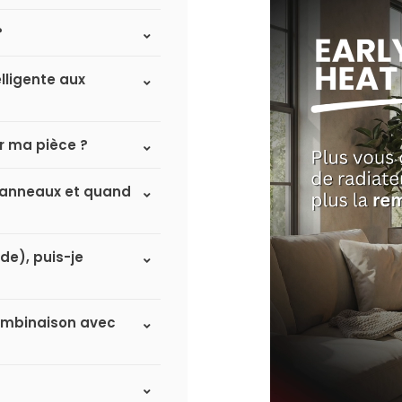
?
lligente aux
r ma pièce ?
à panneaux et quand
de), puis-je
 combinaison avec