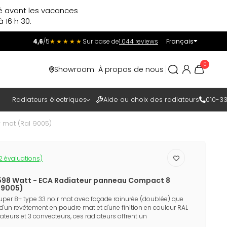
ré avant les vacances
 16 h 30.
4,6
/5
★★★★★
Sur base de
1.044 reviews
Français
Incl.
Excl.
0
Showroom
À propos de nous
TAXES
Radiateurs électriques
Aide au choix des radiateurs
010-33
 mat (Ral 9005)
2 évaluations)
598 Watt - ECA Radiateur panneau Compact 8
l 9005)
uper 8+ type 33 noir mat avec façade rainurée (doublée) que
'un revêtement en poudre mat et d'une finition en couleur RAL
teurs et 3 convecteurs, ces radiateurs offrent un