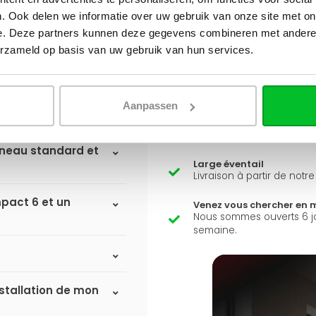
Q
A
. Ook delen we informatie over uw gebruik van onze site met on
iateurs à
e. Deze partners kunnen deze gegevens combineren met andere i
erzameld op basis van uw gebruik van hun services.
Avez-vous une question 
il ?
Simon est heureux de vous a
Aanpassen
ste-t-il ?
Envoyer un message
anneau standard et
Large éventail
Livraison à partir de notr
mpact 6 et un
Venez vous chercher en 
Nous sommes ouverts 6 j
semaine.
nstallation de mon