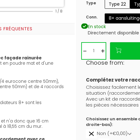
Type
Type 22
Ty
1
/
8
Conn.
8+ aansluitin
En stock
S FRÉQUENTES
Directement disponible
c façade rainurée
Choose from:
t en poudre mat et d'une
Complétez votre ra
(3/4 eurocone centre 50mm),
Choisissez facilement 
centre 50mm) et de 4 raccords
situation (raccordemen
Avec un kit de raccor
iateurs 8+ sont les
les pièces nécessaires 
Choisissez un ensemble 
s) et n'a donc que 16 cm
droite-bas):
al à 18,55 cm du mur.
Non (+€0,00)
ccordement avec ce