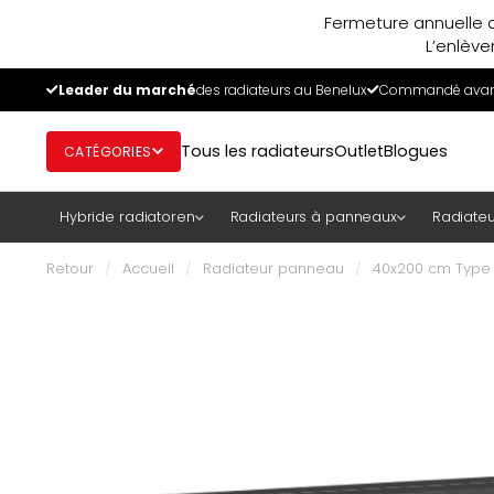
Fermeture annuelle d
L’enlève
Leader du marché
des radiateurs au Benelux
Commandé avant
Tous les radiateurs
Outlet
Blogues
CATÉGORIES
Hybride radiatoren
Radiateurs à panneaux
Radiateu
Retour
/
Accueil
/
Radiateur panneau
/
40x200 cm Type 