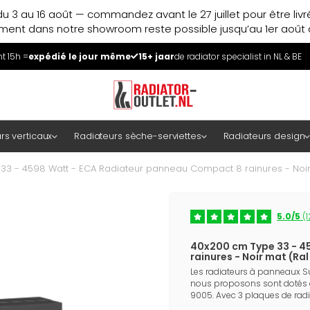
u 3 au 16 août — commandez avant le 27 juillet pour être liv
ment dans notre showroom reste possible jusqu’au 1er août à
 15h =
expédié le jour même
15+ jaar
de radiator specialist in NL & BE
rs verticaux
Radiateurs sèche-serviettes
Radiateurs design
33 - 4598 Watt - ECA Radiateur panneau Compact 8 rainures - Noir
5.0/5
(1
40x200 cm Type 33 - 4
rainures - Noir mat (Ra
Les radiateurs à panneaux S
nous proposons sont dotés d
9005. Avec 3 plaques de radia