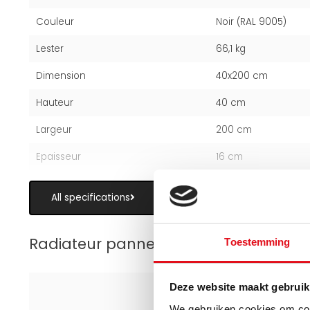
Couleur
Noir (RAL 9005)
Lester
66,1 kg
Dimension
40x200 cm
Hauteur
40 cm
Largeur
200 cm
Epaisseur
16 cm
All specifications
Radiateur panneau
Toestemming
Deze website maakt gebruik
We gebruiken cookies om cont