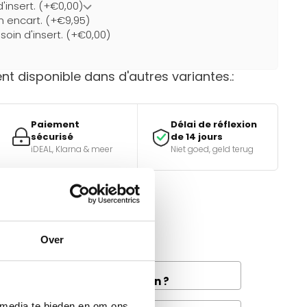
d'insert. (+€0,00)
un encart. (+€9,95)
soin d'insert. (+€0,00)
t disponible dans d'autres variantes.:
Paiement
Délai de réflexion
sécurisé
de 14 jours
iDEAL, Klarna & meer
Niet goed, geld terug
e bon choix ?
tiques.
Over
and la livraison de fret à
e disponible dans votre région ?
 media te bieden en om ons