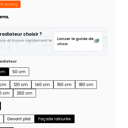
% korting
radiateur choisir ?
Lancer le guide de
hoix et trouve rapidement le
choix
adiateur
cm
50 cm
 cm
120 cm
140 cm
160 cm
180 cm
0 cm
260 cm
Devant plat
Façade rainurée