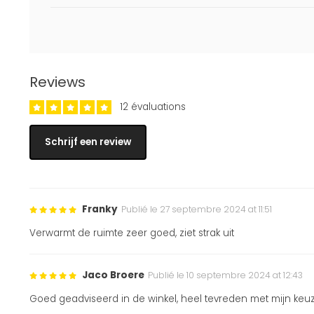
Reviews
12 évaluations
Schrijf een review
Franky
Publié le 27 septembre 2024 at 11:51
Verwarmt de ruimte zeer goed, ziet strak uit
Jaco Broere
Publié le 10 septembre 2024 at 12:43
Goed geadviseerd in de winkel, heel tevreden met mijn keu