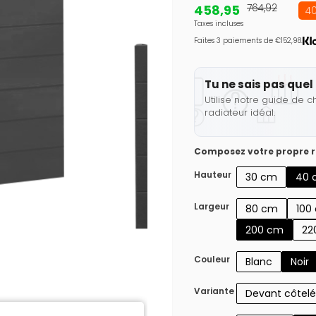
458,95
764,92
40
Taxes incluses
Faites 3 paiements de €152,98.
Tu ne sais pas quel 
Utilise notre guide de c
radiateur idéal.
Composez votre propre r
Hauteur
30 cm
40 
Largeur
80 cm
100
200 cm
22
Couleur
Blanc
Noir
Variante
Devant côtelé