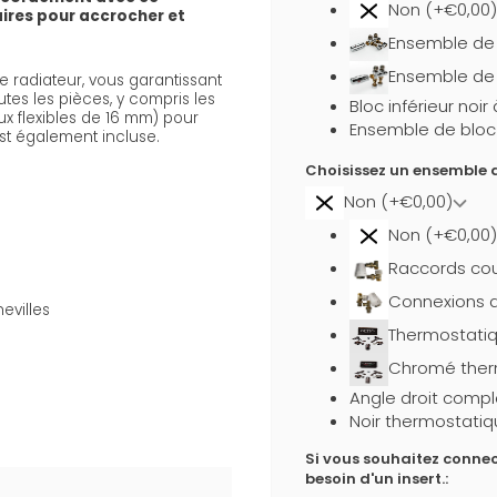
Non (+€0,00)
aires pour accrocher et
Ensemble de b
Ensemble de 
 radiateur, vous garantissant
utes les pièces, y compris les
Bloc inférieur noi
x flexibles de 16 mm) pour
Ensemble de bloc i
st également incluse.
Choisissez un ensemble d
Non (+€0,00)
Non (+€0,00)
Raccords cou
Connexions d
evilles
Thermostati
Chromé ther
Angle droit compl
Noir thermostatiq
Si vous souhaitez connec
besoin d'un insert.: