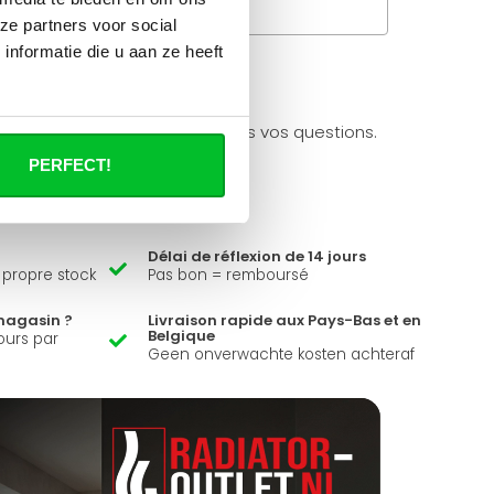
Questions fréquentes
ze partners voor social
nformatie die u aan ze heeft
à propos de se produit.
ider et peut répondre à toutes vos questions.
PERFECT!
Délai de réflexion de 14 jours
e propre stock
Pas bon = remboursé
magasin ?
Livraison rapide aux Pays-Bas et en
Belgique
ours par
Geen onverwachte kosten achteraf