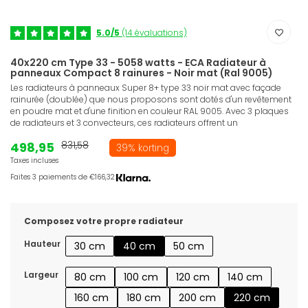
5.0/5
(14 évaluations)
40x220 cm Type 33 - 5058 watts - ECA Radiateur à
panneaux Compact 8 rainures - Noir mat (Ral 9005)
Les radiateurs à panneaux Super 8+ type 33 noir mat avec façade
rainurée (doublée) que nous proposons sont dotés d'un revêtement
en poudre mat et d'une finition en couleur RAL 9005. Avec 3 plaques
de radiateurs et 3 convecteurs, ces radiateurs offrent un
498,95
831,58
39% korting
Taxes incluses
Faites 3 paiements de €166,32.
Composez votre propre radiateur
Hauteur
30 cm
40 cm
50 cm
Largeur
80 cm
100 cm
120 cm
140 cm
160 cm
180 cm
200 cm
220 cm