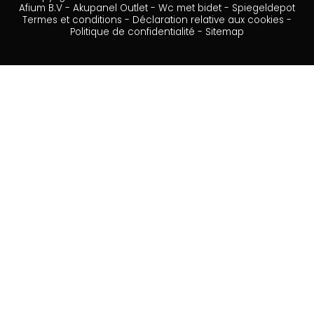
Afium B.V
-
Akupanel Outlet
-
Wc met bidet
-
Spiegeldepot
Termes et conditions
-
Déclaration relative aux cookies
-
Politique de confidentialité
-
Sitemap