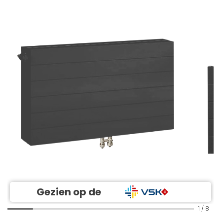
Gezien op de
1
/
8