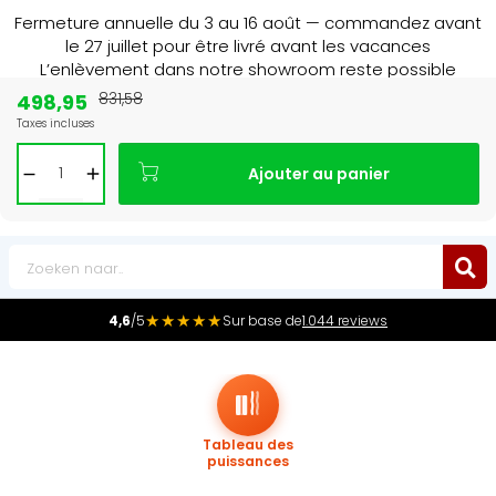
Fermeture annuelle du 3 au 16 août — commandez avant
le 27 juillet pour être livré avant les vacances
L’enlèvement dans notre showroom reste possible
jusqu’au 1er août à 16 h 30.
498,95
831,58
Taxes incluses
Leader du marché
des radiateurs au Benelux
Ajouter au panier
0
★★★★★
4,6
/5
Sur base de
1.044 reviews
Tableau des
puissances