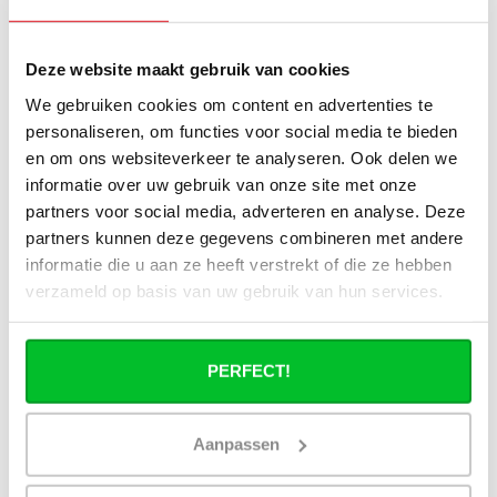
J'ai une installation de pompe à chaleur
(hybride), puis-je utiliser tous les
Deze website maakt gebruik van cookies
radiateurs du site ?
We gebruiken cookies om content en advertenties te
Puis-je utiliser tous les radiateurs du site
personaliseren, om functies voor social media te bieden
en combinaison avec un chauffage
en om ons websiteverkeer te analyseren. Ook delen we
urbain ?
informatie over uw gebruik van onze site met onze
partners voor social media, adverteren en analyse. Deze
Un radiateur panneau fonctionne-t-il à
partners kunnen deze gegevens combineren met andere
40°C ?
informatie die u aan ze heeft verstrekt of die ze hebben
verzameld op basis van uw gebruik van hun services.
PERFECT!
Avez-vous une question à propos de se produit.
Simon est heureux de vous aider et peut répondre à
Aanpassen
toutes vos questions.