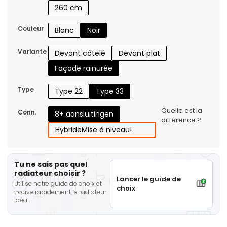
260 cm
Couleur
Blanc
Noir
Variante
Devant côtelé
Devant plat
Façade rainurée
Type
Type 22
Type 33
Quelle est la
Conn.
8+ aansluitingen
différence ?
Hybride
Mise à niveau!
Tu ne sais pas quel
radiateur choisir ?
Lancer le guide de
Utilise notre guide de choix et
choix
trouve rapidement le radiateur
idéal.