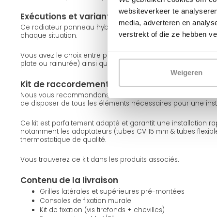
websiteverkeer te analyseren
Exécutions et variantes
media, adverteren en analys
Ce radiateur panneau hybride est disponible en différentes 
verstrekt of die ze hebben v
chaque situation.
Vous avez le choix entre plusieurs types (11, 22 et 33), différen
plate ou rainurée) ainsi que les couleurs blanc (RAL 9016) et
Weigeren
Kit de raccordement conseillé
Nous vous recommandons de commander un kit de raccord
de disposer de tous les éléments nécessaires pour une inst
Ce kit est parfaitement adapté et garantit une installation r
notamment les adaptateurs (tubes CV 15 mm & tubes flexibl
thermostatique de qualité.
Vous trouverez ce kit dans les produits associés.
Contenu de la livraison
Grilles latérales et supérieures pré-montées
Consoles de fixation murale
Kit de fixation (vis tirefonds + chevilles)