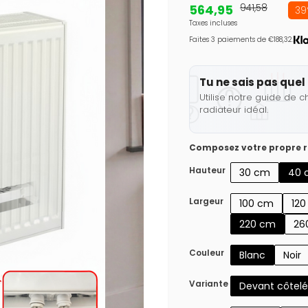
564,95
941,58
39
Taxes incluses
Faites 3 paiements de €188,32.
Tu ne sais pas quel 
Utilise notre guide de c
radiateur idéal.
Composez votre propre r
Hauteur
30 cm
40 
Largeur
100 cm
12
220 cm
26
Couleur
Blanc
Noir
Variante
Devant côtelé