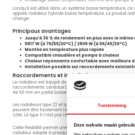
Lorsqu’il est utilisé dans un système basse température, ce
appelé radiateur hybride basse température. Le produit reste
change.
Principaux avantages
Jusqu’à 30 % de rendement en plus avec le même 
5817 W (à 75/65/20°C) / 2909 W (à 55/45/20°C)
Montée en température plus rapide
Compatible chaudière et pompe à chaleur
Chaleur rayonnante confortable avec meilleure d
Installation possible sur raccordements existant
Raccordements et installation
Le radiateur est équipé de 4 raccordements latéraux, 2 rac
raccordements centraux bas (filetage intérieur euroconus 1
de 50 mm en partie basse.
Les radiateurs type 22 et type 33 sont réversibles. Grâce aux 
Toestemming
peuvent être facilement retournés, permettant d’utiliser l
côté. Le type 11 n’est pas réversible.
Deze website maakt gebruik
Cette flexibilité permet une installation simple sur les condui
radiateur adapté à presque toutes les configurations.
We gebruiken cookies om cont