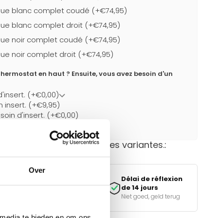
ue blanc complet coudé (+€74,95)
ue blanc complet droit (+€74,95)
ue noir complet coudé (+€74,95)
ue noir complet droit (+€74,95)
hermostat en haut ? Ensuite, vous avez besoin d'un
d'insert. (+€0,00)
un insert. (+€9,95)
soin d'insert. (+€0,00)
t disponible dans d'autres variantes.:
Over
Paiement
Délai de réflexion
sécurisé
de 14 jours
iDEAL, Klarna & meer
Niet goed, geld terug
 media te bieden en om ons