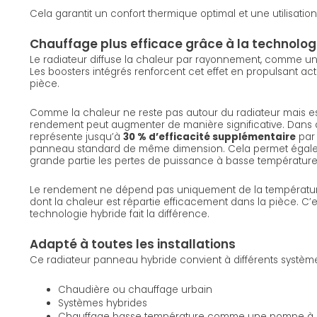
Cela garantit un confort thermique optimal et une utilisation
Chauffage plus efficace grâce à la technolog
Le radiateur diffuse la chaleur par rayonnement, comme un
Les boosters intégrés renforcent cet effet en propulsant ac
pièce.
Comme la chaleur ne reste pas autour du radiateur mais est 
rendement peut augmenter de manière significative. Dans 
représente jusqu’à
30 % d’efficacité supplémentaire
par 
panneau standard de même dimension. Cela permet éga
grande partie les pertes de puissance à basse température
Le rendement ne dépend pas uniquement de la température
dont la chaleur est répartie efficacement dans la pièce. C’
technologie hybride fait la différence.
Adapté à toutes les installations
Ce radiateur panneau hybride convient à différents systèm
Chaudière ou chauffage urbain
Systèmes hybrides
Chauffage basse température comme une pompe à 