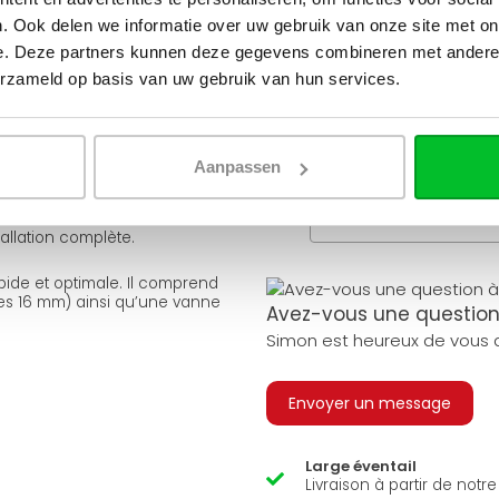
. Ook delen we informatie over uw gebruik van onze site met on
e. Deze partners kunnen deze gegevens combineren met andere i
versions afin de s’adapter à
Besoin d'aide pour faire l
erzameld op basis van uw gebruik van hun services.
Utilisez l'un de nos outils pra
tes finitions frontales (profilée,
Qu
 noir (RAL 9005).
est-ell
Aanpassen
ement avec ce radiateur afin
Q
A
allation complète.
apide et optimale. Il comprend
es 16 mm) ainsi qu’une vanne
Avez-vous une question 
Simon est heureux de vous a
Envoyer un message
Large éventail
Livraison à partir de notr