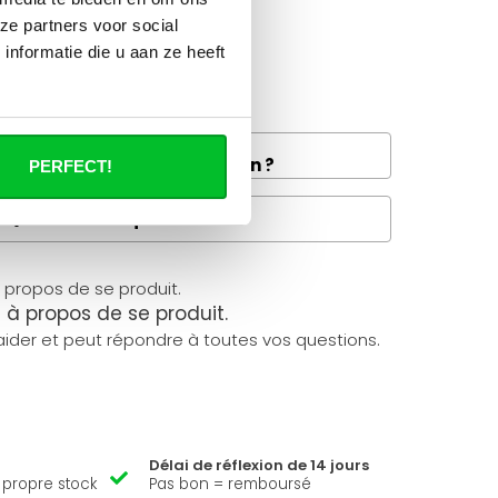
ze partners voor social
nformatie die u aan ze heeft
e bon choix ?
tiques.
and la livraison de fret à
e disponible dans votre région ?
PERFECT!
Questions fréquentes
à propos de se produit.
ider et peut répondre à toutes vos questions.
Délai de réflexion de 14 jours
e propre stock
Pas bon = remboursé