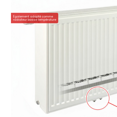
Également adapté comme
radiateur basse température