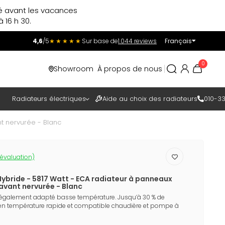
ré avant les vacances
 16 h 30.
4,6
/5
★★★★★
Sur base de
1.044 reviews
Français
Incl.
Excl.
0
Showroom
À propos de nous
TAXES
Radiateurs électriques
Aide au choix des radiateurs
010-33
t nervurée - Blanc
 évaluation)
ybride - 5817 Watt - ECA radiateur à panneaux
avant nervurée - Blanc
 également adapté basse température. Jusqu’à 30 % de
en température rapide et compatible chaudière et pompe à