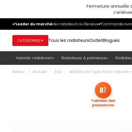
Fermeture annuelle d
L’enlève
Leader du marché
des radiateurs au Benelux
Commandé avant
Tous les radiateurs
Outlet
Blogues
CATÉGORIES
Hybride radiatoren
Radiateurs à panneaux
Radiateu
Retour
/
Accueil
/
ECA
/
40x220 cm Type 33 8+ Hybride -
Tableau des
puissances