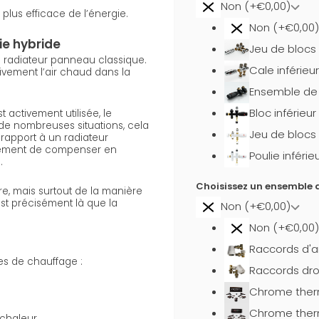
Non (+€0,00)
 plus efficace de l’énergie.
Non (+€0,00)
ie hybride
Jeu de blocs
 radiateur panneau classique.
Cale inférie
tivement l’air chaud dans la
Ensemble de 
Bloc inférieur
activement utilisée, le
de nombreuses situations, cela
Jeu de blocs
rapport à un radiateur
lement de compenser en
Poulie inféri
.
Choisissez un ensemble d
, mais surtout de la manière
est précisément là que la
Non (+€0,00)
Non (+€0,00)
Raccords d'a
es de chauffage :
Raccords dro
Chrome ther
Chrome ther
chaleur