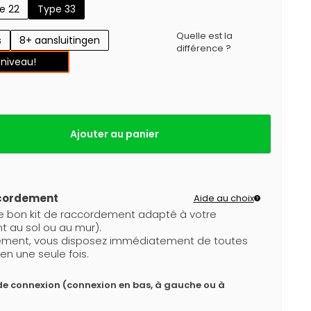
e 22
Type 33
Quelle est la
s
8+ aansluitingen
différence ?
 niveau!
Ajouter au panier
ccordement
Aide au choix
le bon kit de raccordement adapté à votre
t au sol ou au mur).
dement, vous disposez immédiatement de toutes
en une seule fois.
de connexion (connexion en bas, à gauche ou à