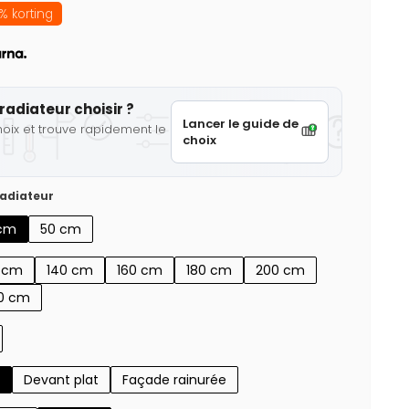
% korting
radiateur choisir ?
Lancer le guide de
hoix et trouve rapidement le
choix
adiateur
cm
50 cm
0 cm
140 cm
160 cm
180 cm
200 cm
0 cm
Devant plat
Façade rainurée