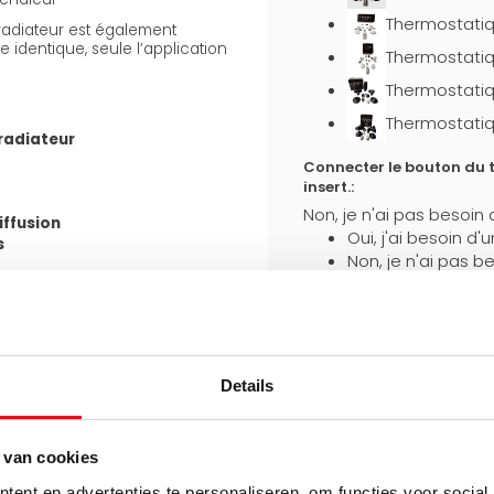
Thermostatiq
 radiateur est également
 identique, seule l’application
Thermostatiq
Thermostatiq
Thermostatiq
radiateur
Connecter le bouton du t
insert.:
Non, je n'ai pas besoin 
iffusion
Oui, j'ai besoin d'
s
Non, je n'ai pas be
cordements bas latéraux et 2
/2") avec un entraxe standard
Ce produit est égalemen
consoles J fournies, ils
Details
Emballage solide
e même raccordement de l’autre
Protection
supplémentaire
pendant le transport
 van cookies
tes existantes et rend le
ent en advertenties te personaliseren, om functies voor social