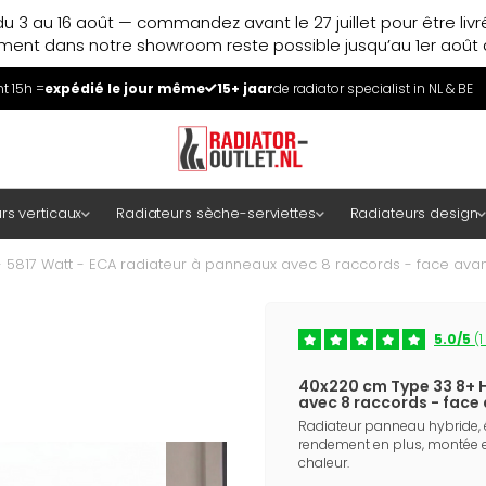
u 3 au 16 août — commandez avant le 27 juillet pour être liv
ment dans notre showroom reste possible jusqu’au 1er août à
 15h =
expédié le jour même
15+ jaar
de radiator specialist in NL & BE
rs verticaux
Radiateurs sèche-serviettes
Radiateurs design
 5817 Watt - ECA radiateur à panneaux avec 8 raccords - face avan
5.0/5
(1
40x220 cm Type 33 8+ H
avec 8 raccords - face 
Radiateur panneau hybride,
rendement en plus, montée 
chaleur.