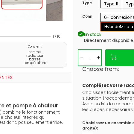
Type
Type 11
Typ
Conn.
6+ connexion
Hybride
Mise à
En stock
1
/
10
Directement disponible
Convient
comme
radiateur
basse
température
Choose from:
ENTES
Complétez votre ra
Choisissez facilement 
situation (raccordemen
Avec un kit de raccor
re et pompe à chaleur
les pièces nécessaires 
6) combine le fonctionnement
e chaleur intégrés qui
n’est donc pas seulement émise,
Choisissez un ensemble 
droite):