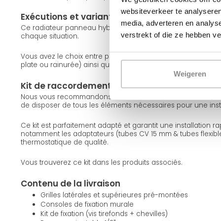
websiteverkeer te analyseren
Exécutions et variantes
media, adverteren en analys
Ce radiateur panneau hybride est disponible en différentes 
verstrekt of die ze hebben v
chaque situation.
Vous avez le choix entre plusieurs types (11, 22 et 33), différen
plate ou rainurée) ainsi que les couleurs blanc (RAL 9016) et
Weigeren
Kit de raccordement conseillé
Nous vous recommandons de commander un kit de raccord
de disposer de tous les éléments nécessaires pour une inst
Ce kit est parfaitement adapté et garantit une installation r
notamment les adaptateurs (tubes CV 15 mm & tubes flexibl
thermostatique de qualité.
Vous trouverez ce kit dans les produits associés.
Contenu de la livraison
Grilles latérales et supérieures pré-montées
Consoles de fixation murale
Kit de fixation (vis tirefonds + chevilles)