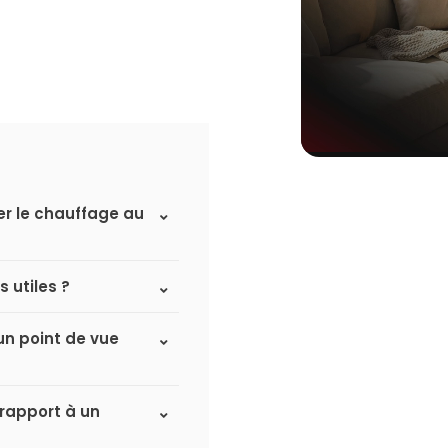
er le chauffage au
 utiles ?
un point de vue
 rapport à un