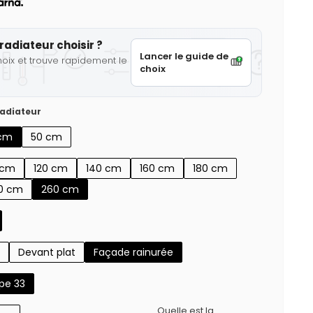
radiateur choisir ?
Lancer le guide de
hoix et trouve rapidement le
choix
adiateur
cm
50 cm
 cm
120 cm
140 cm
160 cm
180 cm
0 cm
260 cm
Devant plat
Façade rainurée
pe 33
Quelle est la