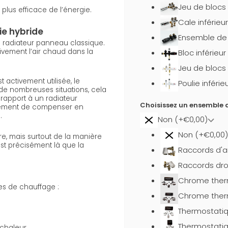
Jeu de blocs
 plus efficace de l’énergie.
Cale inférie
ie hybride
Ensemble de 
 radiateur panneau classique.
tivement l’air chaud dans la
Bloc inférieur
Jeu de blocs
activement utilisée, le
Poulie inféri
de nombreuses situations, cela
rapport à un radiateur
Choisissez un ensemble d
lement de compenser en
.
Non (+€0,00)
Non (+€0,00)
, mais surtout de la manière
est précisément là que la
Raccords d'a
Raccords dro
Chrome ther
es de chauffage :
Chrome ther
Thermostatiq
Thermostatiq
chaleur