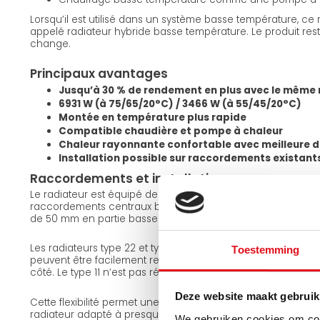
Lorsqu’il est utilisé dans un système basse température, ce
appelé radiateur hybride basse température. Le produit reste
change.
Principaux avantages
Jusqu’à 30 % de rendement en plus avec le même 
6931 W (à 75/65/20°C) / 3466 W (à 55/45/20°C)
Montée en température plus rapide
Compatible chaudière et pompe à chaleur
Chaleur rayonnante confortable avec meilleure d
Installation possible sur raccordements existant
Raccordements et installation
Le radiateur est équipé de 4 raccordements latéraux, 2 rac
raccordements centraux bas (filetage intérieur euroconus 1
de 50 mm en partie basse.
Les radiateurs type 22 et type 33 sont réversibles. Grâce aux 
Toestemming
peuvent être facilement retournés, permettant d’utiliser l
côté. Le type 11 n’est pas réversible.
Deze website maakt gebruik
Cette flexibilité permet une installation simple sur les condui
radiateur adapté à presque toutes les configurations.
We gebruiken cookies om cont