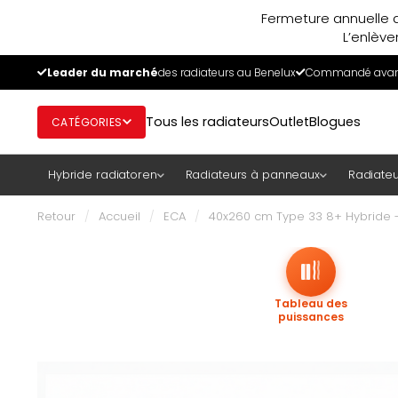
Fermeture annuelle d
L’enlève
Leader du marché
des radiateurs au Benelux
Commandé avant
Tous les radiateurs
Outlet
Blogues
CATÉGORIES
Hybride radiatoren
Radiateurs à panneaux
Radiateu
Retour
/
Accueil
/
ECA
/
40x260 cm Type 33 8+ Hybride -
Tableau des
puissances