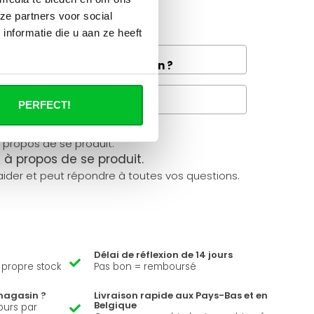
e bon choix ?
ze partners voor social
tiques.
nformatie die u aan ze heeft
and la livraison de fret à
e disponible dans votre région ?
Questions fréquentes
PERFECT!
à propos de se produit.
ider et peut répondre à toutes vos questions.
Délai de réflexion de 14 jours
e propre stock
Pas bon = remboursé
magasin ?
Livraison rapide aux Pays-Bas et en
Belgique
ours par