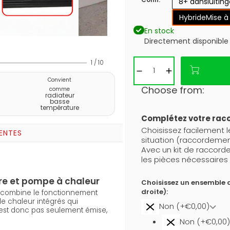
8+ aansluitin
Hybride
Mise à
En stock
Directement disponible
1
/
10
Convient
Choose from:
comme
radiateur
basse
température
Complétez votre ra
Choisissez facilement 
ENTES
situation (raccordemen
Avec un kit de raccor
les pièces nécessaires 
re et pompe à chaleur
Choisissez un ensemble 
droite):
) combine le fonctionnement
e chaleur intégrés qui
Non (+€0,00)
n’est donc pas seulement émise,
Non (+€0,00)