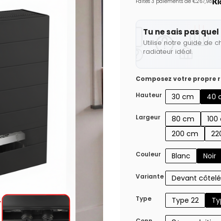
Faites 3 paiements de €267,98.
Tu ne sais pas quel 
Utilise notre guide de c
radiateur idéal.
Composez votre propre r
Hauteur
30 cm
40 
Largeur
80 cm
100
200 cm
22
Couleur
Blanc
Noir
Variante
Devant côtelé
Type
Type 22
Ty
Conn.