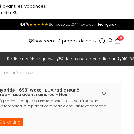
ré avant les vacances
 16 h 30.
4,6
/5
★★★★★
Sur base de
1.044 reviews
Français
Incl.
Excl.
0
Showroom
À propos de nous
TAXES
Radiateurs électriques
Aide au choix des radiateurs
010-33
t rainurée - Noir
ybride - 6931 Watt - ECA radiateur à
ds - face avant rainurée - Noir
 également adapté basse température. Jusqu’à 30 % de
en température rapide et compatible chaudière et pompe à
0% korting