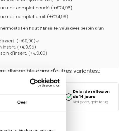
ue noir complet coudé (+€74,95)
ue noir complet droit (+€74,95)
hermostat en haut ? Ensuite, vous avez besoin d'un
d'insert. (+€0,00)
un insert. (+€9,95)
soin d'insert. (+€0,00)
t disponible dans d'autres variantes.:
Paiement
Délai de réflexion
sécurisé
de 14 jours
iDEAL, Klarna & meer
Niet goed, geld terug
Over
 media te bieden en om ons