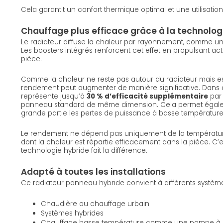
Cela garantit un confort thermique optimal et une utilisation
Chauffage plus efficace grâce à la technolog
Le radiateur diffuse la chaleur par rayonnement, comme un
Les boosters intégrés renforcent cet effet en propulsant ac
pièce.
Comme la chaleur ne reste pas autour du radiateur mais est 
rendement peut augmenter de manière significative. Dans 
représente jusqu’à
30 % d’efficacité supplémentaire
par 
panneau standard de même dimension. Cela permet éga
grande partie les pertes de puissance à basse température
Le rendement ne dépend pas uniquement de la température
dont la chaleur est répartie efficacement dans la pièce. C’
technologie hybride fait la différence.
Adapté à toutes les installations
Ce radiateur panneau hybride convient à différents systèm
Chaudière ou chauffage urbain
Systèmes hybrides
Chauffage basse température comme une pompe à 