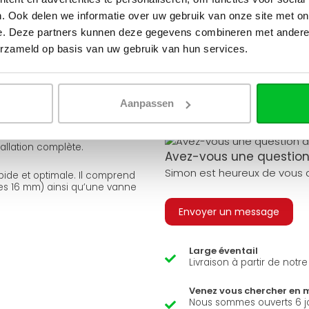
Besoin d'aide pour faire l
. Ook delen we informatie over uw gebruik van onze site met on
Utilisez l'un de nos outils pra
e. Deze partners kunnen deze gegevens combineren met andere i
versions afin de s’adapter à
erzameld op basis van uw gebruik van hun services.
Qu
est-ell
tes finitions frontales (profilée,
 noir (RAL 9005).
Q
A
Aanpassen
ement avec ce radiateur afin
allation complète.
Avez-vous une question 
Simon est heureux de vous a
apide et optimale. Il comprend
es 16 mm) ainsi qu’une vanne
Envoyer un message
Large éventail
Livraison à partir de notr
Venez vous chercher en 
Nous sommes ouverts 6 j