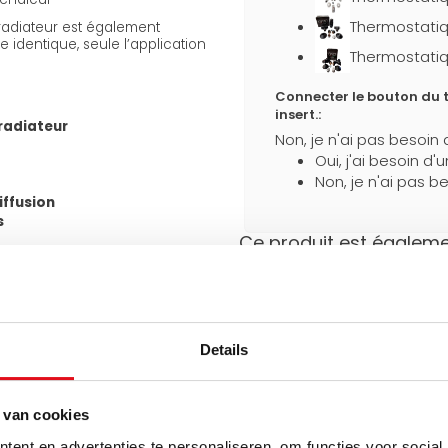
Thermostatiq
 radiateur est également
 identique, seule l’application
Thermostatiq
Connecter le bouton du t
insert.:
radiateur
Non, je n'ai pas besoin 
Oui, j'ai besoin d'
Non, je n'ai pas be
iffusion
s
Ce produit est égalemen
cordements bas latéraux et 2
/2") avec un entraxe standard
Emballage solide
Protection
supplémentaire
consoles J fournies, ils
Details
pendant le transport
e même raccordement de l’autre
 van cookies
tes existantes et rend le
ent en advertenties te personaliseren, om functies voor social