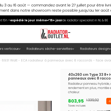
u 3 au 16 août — commandez avant le 27 juillet pour être liv
ment dans notre showroom reste possible jusqu’au 1er août à
 15h =
expédié le jour même
15+ jaar
de radiator specialist in NL & BE
rs verticaux
Radiateurs sèche-serviettes
Radiateurs design
 6931 Watt - ECA radiateur à panneaux avec 8 raccords - face avan
40x260 cm Type 33 8+ H
panneaux avec 8 raccor
Radiateur panneau hybride,
rendement en plus, montée 
chaleur.
803,95
1.339,92
4
Taxes incluses