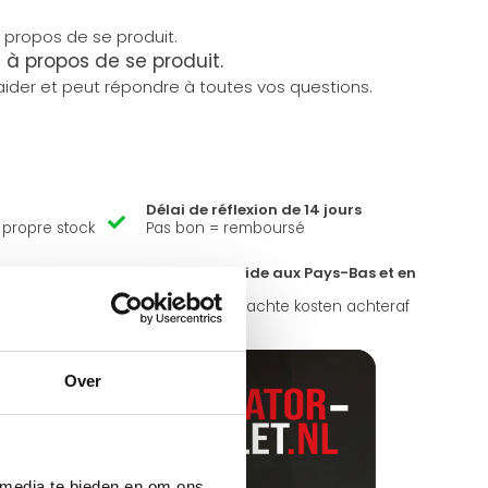
à propos de se produit.
ider et peut répondre à toutes vos questions.
Délai de réflexion de 14 jours
e propre stock
Pas bon = remboursé
magasin ?
Livraison rapide aux Pays-Bas et en
Belgique
ours par
Geen onverwachte kosten achteraf
Over
 media te bieden en om ons