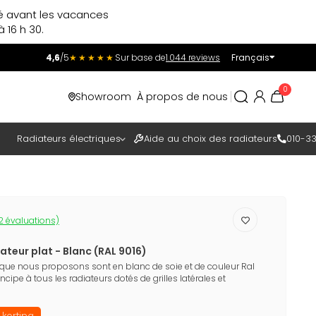
ré avant les vacances
 16 h 30.
4,6
/5
★★★★★
Sur base de
1.044 reviews
Français
Incl.
Excl.
0
Showroom
À propos de nous
TAXES
Radiateurs électriques
Aide au choix des radiateurs
010-33
2 évaluations)
teur plat - Blanc (RAL 9016)
 que nous proposons sont en blanc de soie et de couleur Ral
ncipe à tous les radiateurs dotés de grilles latérales et