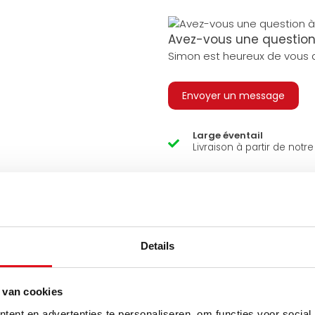
Avez-vous une question 
Simon est heureux de vous a
Envoyer un message
Large éventail
Livraison à partir de notr
Venez vous chercher en 
Nous sommes ouverts 6 j
semaine.
Details
 van cookies
ent en advertenties te personaliseren, om functies voor social