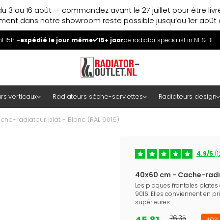
u 3 au 16 août — commandez avant le 27 juillet pour être liv
ment dans notre showroom reste possible jusqu’au 1er août à
 15h =
expédié le jour même
15+ jaar
de radiator specialist in NL & BE
rs verticaux
Radiateurs sèche-serviettes
Radiateurs design
he-radiateur plat - Blanc (RAL 9016)
4.9/5
(1
40x60 cm - Cache-radia
Les plaques frontales plates
9016. Elles conviennent en pri
supérieures.
45,81
76,35