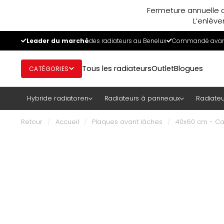
Fermeture annuelle d
L’enlève
Leader du marché
des radiateurs au Benelux
Commandé avant
Tous les radiateurs
Outlet
Blogues
CATÉGORIES
Hybride radiatoren
Radiateurs à panneaux
Radiateu
Retour
/
Accueil
/
Plaques avant lâches
/
40x60 cm - Cac