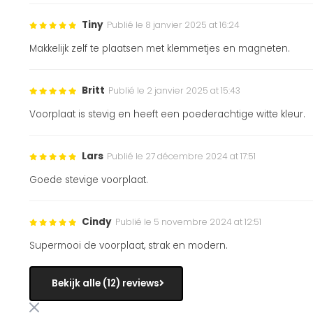
Tiny
Publié le 8 janvier 2025 at 16:24
Makkelijk zelf te plaatsen met klemmetjes en magneten.
Britt
Publié le 2 janvier 2025 at 15:43
Voorplaat is stevig en heeft een poederachtige witte kleur.
Lars
Publié le 27 décembre 2024 at 17:51
Goede stevige voorplaat.
Cindy
Publié le 5 novembre 2024 at 12:51
Supermooi de voorplaat, strak en modern.
Bekijk alle (12) reviews