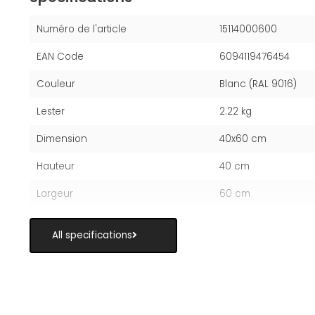
Numéro de l'article
15114000600
EAN Code
6094119476454
Couleur
Blanc (RAL 9016)
Lester
2.22 kg
Dimension
40x60 cm
Hauteur
40 cm
Largeur
60 cm
All specifications