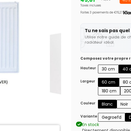
40% 
Taxes incluses
Faites 3 paiements de €15,27.
Tu ne sais pas quel 
Utilise notre guide de c
radiateur idéal.
Composez votre propre r
Hauteur
30 cm
40 
Largeur
60 cm
80 
180 cm
20
Couleur
Blanc
Noir
Variante
Gegroefd
En stock
Directement disponible