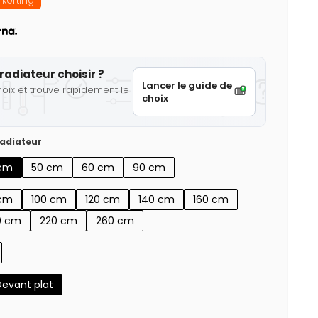
korting
radiateur choisir ?
Lancer le guide de
hoix et trouve rapidement le
choix
adiateur
cm
50 cm
60 cm
90 cm
cm
100 cm
120 cm
140 cm
160 cm
0 cm
220 cm
260 cm
Devant plat