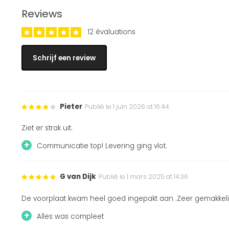
Reviews
12 évaluations
Schrijf een review
Pieter
Publié le 1 juin 2026 at 16:44
Ziet er strak uit.
+
Communicatie top! Levering ging vlot.
G van Dijk
Publié le 1 mars 2025 at 14:36
De voorplaat kwam heel goed ingepakt aan .Zeer gemakkeli
+
Alles was compleet