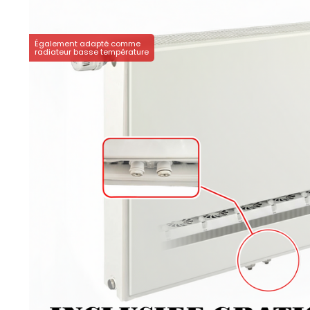
Également adapté comme
radiateur basse température