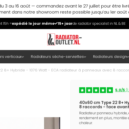
u 3 au 16 août — commandez avant le 27 juillet pour être liv
ment dans notre showroom reste possible jusqu’au 1er août à
 15h =
expédié le jour même
15+ jaar
de radiator specialist in NL & BE
rs verticaux
Radiateurs sèche-serviettes
Radiateurs design
 8+ Hybride - 1076 Watt - ECA radiateur à panneaux avec 8 raccord
5.0/5
(1
40x60 cm Type 22 8+ Hy
8 raccords - face avant 
Radiateur panneau hybride,
rendement en plus, montée 
chaleur.