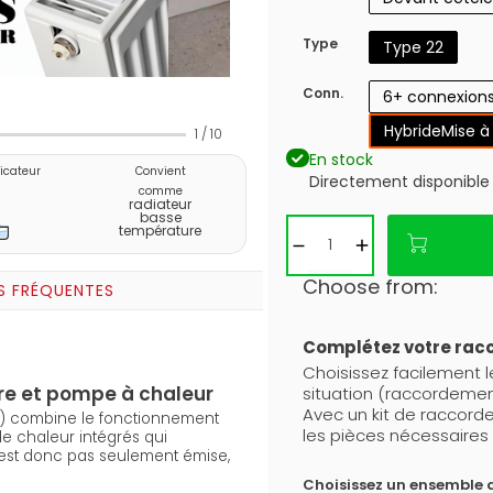
Type
Type 22
Conn.
6+ connexion
Hybride
Mise à
1
/
10
En stock
ficateur
Convient
Directement disponible
comme
radiateur
basse
température
Choose from:
S FRÉQUENTES
Complétez votre ra
Choisissez facilement 
re et pompe à chaleur
situation (raccordemen
Avec un kit de raccor
6) combine le fonctionnement
les pièces nécessaires 
e chaleur intégrés qui
n’est donc pas seulement émise,
Choisissez un ensemble 