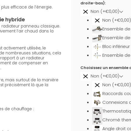
droite-bas):
 plus efficace de l’énergie.
Non (+€0,00)
ie hybride
Non (+€0,00)
 radiateur panneau classique.
Ensemble de b
tivement l’air chaud dans la
Ensemble de 
Bloc inférieu
activement utilisée, le
de nombreuses situations, cela
Ensemble de b
rapport à un radiateur
lement de compenser en
Choisissez un ensemble d
.
Non (+€0,00)
, mais surtout de la manière
Non (+€0,00)
est précisément là que la
Raccords cou
Connexions d
es de chauffage :
Thermostati
Chromé ther
Angle droit 