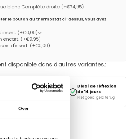
ue blanc Complète droite (+€74,95)
ter le bouton du thermostat ci-dessus, vous avez
d'insert. (+€0,00)
un encart. (+€9,95)
soin d'insert. (+€0,00)
t disponible dans d'autres variantes.:
Paiement
Délai de réflexion
sécurisé
de 14 jours
iDEAL, Klarna & meer
Niet goed, geld terug
Over
e bon choix ?
tiques.
 media te bieden en om ons