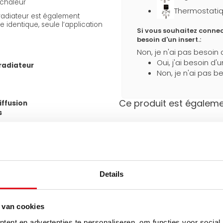
chaleur
Thermostatiq
 radiateur est également
 identique, seule l’application
Si vous souhaitez connec
besoin d'un insert.:
Non, je n'ai pas besoin 
Oui, j'ai besoin d'
radiateur
Non, je n'ai pas be
Ce produit est égalemen
iffusion
s
Emballage solide
cordements bas latéraux et 2
Protection
/2") avec un entraxe standard
supplémentaire
pendant le transport
Details
consoles J fournies, ils
e même raccordement de l’autre
 van cookies
Besoin d'aide pour faire l
tes existantes et rend le
Utilisez l'un de nos outils pra
ent en advertenties te personaliseren, om functies voor social