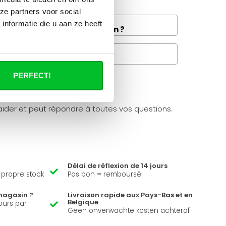
ze partners voor social
and la livraison de fret à
nformatie die u aan ze heeft
e disponible dans votre région ?
Questions fréquentes
PERFECT!
à propos de se produit.
ider et peut répondre à toutes vos questions.
Délai de réflexion de 14 jours
e propre stock
Pas bon = remboursé
magasin ?
Livraison rapide aux Pays-Bas et en
Belgique
ours par
Geen onverwachte kosten achteraf