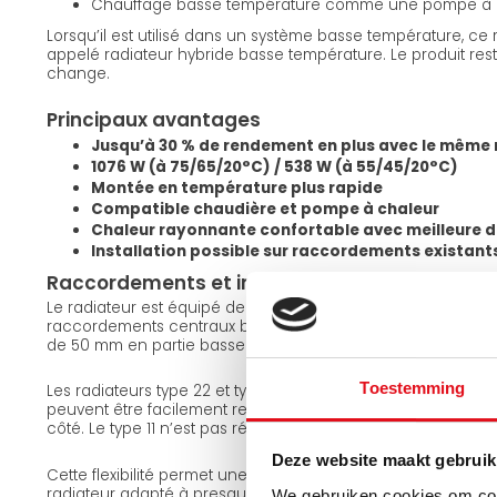
Chauffage basse température comme une pompe à 
Lorsqu’il est utilisé dans un système basse température, ce
appelé radiateur hybride basse température. Le produit reste
change.
Principaux avantages
Jusqu’à 30 % de rendement en plus avec le même 
1076 W (à 75/65/20°C) / 538 W (à 55/45/20°C)
Montée en température plus rapide
Compatible chaudière et pompe à chaleur
Chaleur rayonnante confortable avec meilleure d
Installation possible sur raccordements existant
Raccordements et installation
Le radiateur est équipé de 4 raccordements latéraux, 2 rac
raccordements centraux bas (filetage intérieur euroconus 1
de 50 mm en partie basse.
Toestemming
Les radiateurs type 22 et type 33 sont réversibles. Grâce aux 
peuvent être facilement retournés, permettant d’utiliser l
côté. Le type 11 n’est pas réversible.
Deze website maakt gebruik
Cette flexibilité permet une installation simple sur les condui
radiateur adapté à presque toutes les configurations.
We gebruiken cookies om cont