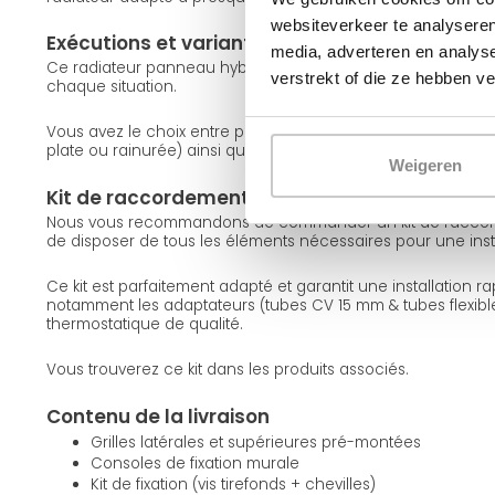
websiteverkeer te analyseren
Exécutions et variantes
media, adverteren en analys
Ce radiateur panneau hybride est disponible en différentes 
verstrekt of die ze hebben v
chaque situation.
Vous avez le choix entre plusieurs types (11, 22 et 33), différen
plate ou rainurée) ainsi que les couleurs blanc (RAL 9016) et
Weigeren
Kit de raccordement conseillé
Nous vous recommandons de commander un kit de raccord
de disposer de tous les éléments nécessaires pour une inst
Ce kit est parfaitement adapté et garantit une installation r
notamment les adaptateurs (tubes CV 15 mm & tubes flexibl
thermostatique de qualité.
Vous trouverez ce kit dans les produits associés.
Contenu de la livraison
Grilles latérales et supérieures pré-montées
Consoles de fixation murale
Kit de fixation (vis tirefonds + chevilles)