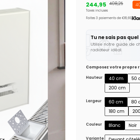
244,95
408,25
40
Taxes incluses
Faites 3 paiements de €81,65.
Tu ne sais pas quel 
Utilise notre guide de c
radiateur idéal.
Composez votre propre r
Hauteur
40 cm
50 
200 cm
Largeur
60 cm
80 
180 cm
20
Couleur
Blanc
Noir
Variante
Devant côtelé