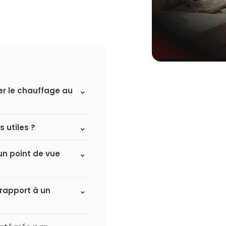
er le chauffage au
 utiles ?
un point de vue
 rapport à un