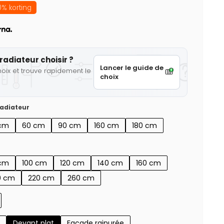
% korting
radiateur choisir ?
Lancer le guide de
hoix et trouve rapidement le
choix
adiateur
cm
60 cm
90 cm
160 cm
180 cm
cm
100 cm
120 cm
140 cm
160 cm
0 cm
220 cm
260 cm
Devant plat
Façade rainurée