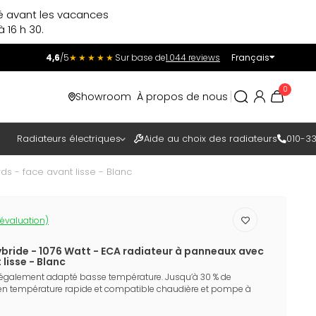
ré avant les vacances
 16 h 30.
4,6
/5
★★★★★
Sur base de
1.044 reviews
Français
Incl.
Excl.
0
Showroom
À propos de nous
TAXES
Radiateurs électriques
Aide au choix des radiateurs
010-33
s - face avant lisse - Blanc
 évaluation)
bride - 1076 Watt - ECA radiateur à panneaux avec
lisse - Blanc
 également adapté basse température. Jusqu’à 30 % de
en température rapide et compatible chaudière et pompe à