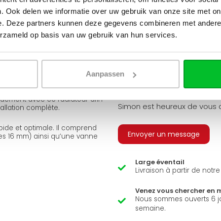
. Ook delen we informatie over uw gebruik van onze site met on
Qu
e. Deze partners kunnen deze gegevens combineren met andere i
est-ell
versions afin de s’adapter à
erzameld op basis van uw gebruik van hun services.
Q
A
tes finitions frontales (profilée,
 noir (RAL 9005).
Aanpassen
Avez-vous une question 
ement avec ce radiateur afin
Simon est heureux de vous a
allation complète.
apide et optimale. Il comprend
Envoyer un message
es 16 mm) ainsi qu’une vanne
Large éventail
Livraison à partir de notr
Venez vous chercher en 
Nous sommes ouverts 6 j
semaine.