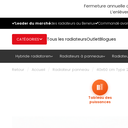
Fermeture annuelle d
L’enlève
Leader du marché
des radiateurs au Benelux
Commandé avant
Tous les radiateurs
Outlet
Blogues
CATÉGORIES
Hybride radiatoren
Radiateurs à panneaux
Radiateu
Retour
/
Accueil
/
Radiateur panneau
/
40x60 cm Type 22
Tableau des
puissances