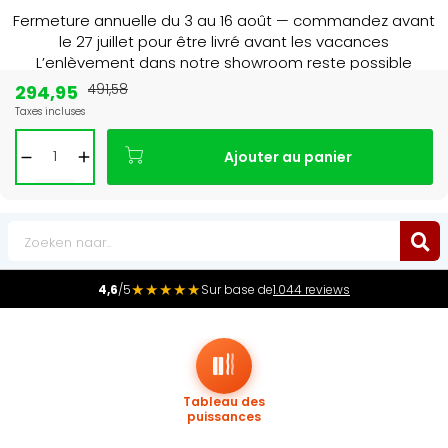
Fermeture annuelle du 3 au 16 août — commandez avant
le 27 juillet pour être livré avant les vacances
L’enlèvement dans notre showroom reste possible
jusqu’au 1er août à 16 h 30.
294,95
491,58
Taxes incluses
Leader du marché
des radiateurs au Benelux
Ajouter au panier
0
★★★★★
4,6
/5
Sur base de
1.044 reviews
Tableau des
puissances