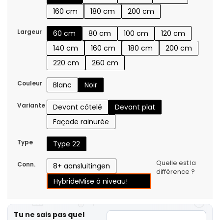
160 cm
180 cm
200 cm
Largeur
60 cm
80 cm
100 cm
120 cm
140 cm
160 cm
180 cm
200 cm
220 cm
260 cm
Couleur
Blanc
Noir
Variante
Devant côtelé
Devant plat
Façade rainurée
Type
Type 22
Quelle est la
Conn.
8+ aansluitingen
différence ?
Hybride
Mise à niveau!
Tu ne sais pas quel