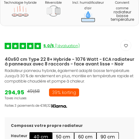
Technologie hybride
Réversible
Incl. humidificateur
Convient
d’air
comme
radiateur
basse
température
5.0/5
(1 évaluation)
40x60 cm Type 22 8+ Hybride - 1076 Watt - ECA radiateur
à panneaux avec 8 raccords - face avant lisse - Noir
Radiateur panneau hybride, également adapté basse température.
Jusqu’à 30 % de rendement en plus, montée en température rapide et
compatible chaudière et pompe à chaleur.
294,95
491,58
39% korting
Taxes incluses
Faites 3 paiements de €98,32.
Composez votre propre radiateur
Hauteur
40 cm
50 cm
60 cm
90 cm