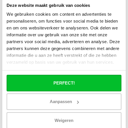
Deze website maakt gebruik van cookies
Qu’est-ce qu’un radiateur panneau
hybride d’un point de vue technique ?
We gebruiken cookies om content en advertenties te
personaliseren, om functies voor social media te bieden
En quoi l’émission de chaleur diffère-t-
en om ons websiteverkeer te analyseren. Ook delen we
elle par rapport à un radiateur panneau
informatie over uw gebruik van onze site met onze
standard ?
partners voor social media, adverteren en analyse. Deze
partners kunnen deze gegevens combineren met andere
Quel est l’avantage des boosters
informatie die u aan ze heeft verstrekt of die ze hebben
thermiques intégrés par rapport aux
verzameld op basis van uw gebruik van hun services.
ventilateurs de radiateur séparés ?
Pourquoi un radiateur panneau hybride
PERFECT!
n’est-il pas techniquement un
convecteur ?
Aanpassen
Comment un radiateur panneau hybride
fonctionne-t-il à basse température de
départ (35–45 °C) ?
Weigeren