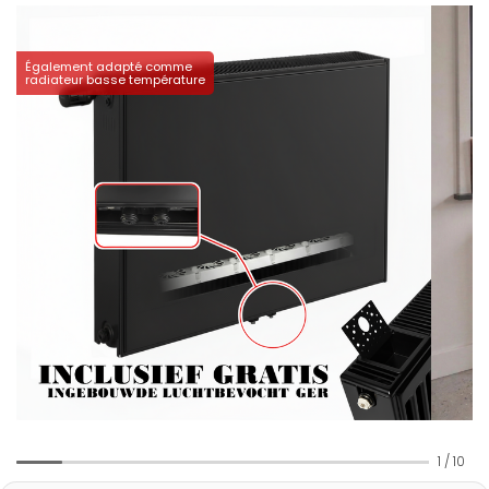
Également adapté comme
radiateur basse température
1
/
10