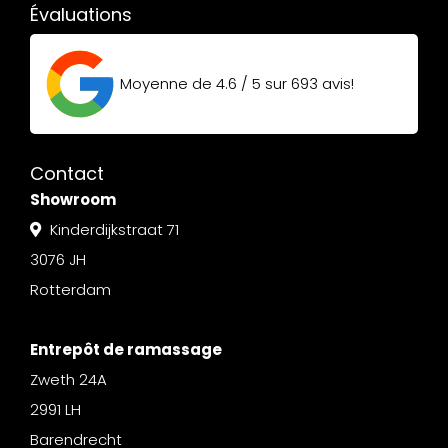
Évaluations
Moyenne de
4.6 / 5
sur
693
avis!
Contact
Showroom
Kinderdijkstraat 71
3076 JH
Rotterdam
Entrepôt de ramassage
Zweth 24A
2991 LH
Barendrecht