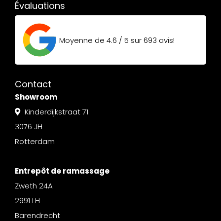
Évaluations
Moyenne de
4.6 / 5
sur
693
avis!
Contact
Showroom
Kinderdijkstraat 71
3076 JH
Rotterdam
Entrepôt de ramassage
Zweth 24A
2991 LH
Barendrecht