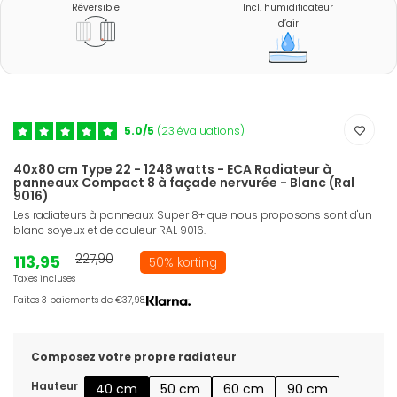
Réversible
Incl. humidificateur
d’air
5.0/5
(23 évaluations)
40x80 cm Type 22 - 1248 watts - ECA Radiateur à
panneaux Compact 8 à façade nervurée - Blanc (Ral
9016)
Les radiateurs à panneaux Super 8+ que nous proposons sont d'un
blanc soyeux et de couleur RAL 9016.
113,95
227,90
50% korting
Taxes incluses
Faites 3 paiements de €37,98.
Composez votre propre radiateur
Hauteur
40 cm
50 cm
60 cm
90 cm