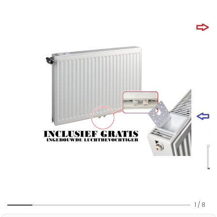
1
/
8