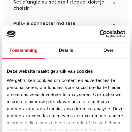
Set d’angle ou set droit : lequel dois-je
choisir ?
Puis-je connecter ma tête
thermostatique intelligente aux
radiateurs à panneaux de
Radiator‑Outlet ?
Toestemming
Details
Over
Comment calculer la capacité
nécessaire pour ma pièce ?
Deze website maakt gebruik van cookies
Quel est le délai de livraison d'un
We gebruiken cookies om content en advertenties te
radiateur à panneaux et quand le
personaliseren, om functies voor social media te bieden
recevrai-je si je passe une commande ?
en om ons websiteverkeer te analyseren. Ook delen we
informatie over uw gebruik van onze site met onze
J'ai une installation de pompe à chaleur
partners voor social media, adverteren en analyse. Deze
(hybride), puis-je utiliser tous les
partners kunnen deze gegevens combineren met andere
radiateurs du site ?
informatie die u aan ze heeft verstrekt of die ze hebben
verzameld op basis van uw gebruik van hun services.