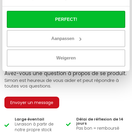
Puis-je utiliser tous les radiateurs du site
en combinaison avec un chauffage
urbain ?
PERFECT!
Un radiateur panneau fonctionne-t-il à
40°C ?
Aanpassen
Weigeren
Avez-vous une question à propos de se produit.
Simon est heureux de vous aider et peut répondre à
toutes vos questions.
Envoyer un message
Large éventail
Délai de réflexion de 14
jours
Livraison à partir de
Pas bon = remboursé
notre propre stock