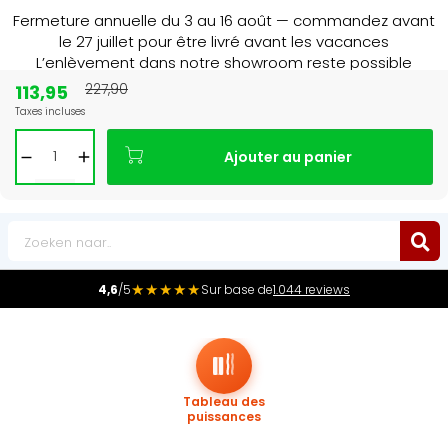
Fermeture annuelle du 3 au 16 août — commandez avant
le 27 juillet pour être livré avant les vacances
L’enlèvement dans notre showroom reste possible
jusqu’au 1er août à 16 h 30.
113,95
227,90
Taxes incluses
Leader du marché
des radiateurs au Benelux
Ajouter au panier
0
★★★★★
4,6
/5
Sur base de
1.044 reviews
Tableau des
puissances