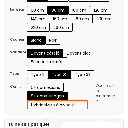
Largeur
60 cm
80 cm
100 cm
120 cm
140 cm
160 cm
180 cm
200 cm
220 cm
260 cm
Couleur
Blanc
Noir
Variante
Devant côtelé
Devant plat
Façade rainurée
Type
Type 11
Type 22
Type 33
Quelle est
Conn.
6+ connexions
la
8+ aansluitingen
différence
?
Hybride
Mise à niveau!
Tu ne sais pas quel