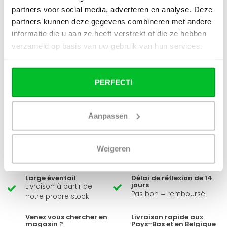
Spécifications
partners voor social media, adverteren en analyse. Deze
partners kunnen deze gegevens combineren met andere
Numéro de l'article
354400800
informatie die u aan ze heeft verstrekt of die ze hebben
verzameld op basis van uw gebruik van hun services.
All specifications
PERFECT!
Avez-vous une question à propos de se produit.
Simon est heureux de vous aider et peut répondre à
Aanpassen
toutes vos questions.
Weigeren
Envoyer un message
Large éventail
Délai de réflexion de 14
jours
Livraison à partir de
Pas bon = remboursé
notre propre stock
Venez vous chercher en
Livraison rapide aux
magasin ?
Pays-Bas et en Belgique