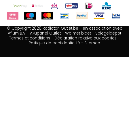
© Copyright 2026 Radiator-Outlet.be - en association avec
Afium B.V
-
Akupanel Outlet
-
Wc met bidet
-
Spiegeldepot
Termes et conditions
-
Déclaration relative aux cookies
-
Politique de confidentialité
-
Sitemap