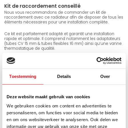
Kit de raccordement conseillé
Nous vous recommandons de commander un kit de
raccordement avec ce radiateur afin de disposer de tous les
éléments nécessaires pour une installation complète.
Ce kit est parfaitement adapté et garantit une installation
rapide et optimale. Il comprend notamment les adaptateurs
(tubes CV 15 mm & tubes flexibles 16 mm) ainsi qu’une vanne
thermostatique de qualité.
Vous trouverez ce kit dans les produits associés.
Contenu de la livraison
Toestemming
Details
Over
Grilles latérales et supérieures pré-montées
Consoles de fixation murale
Kit de fixation (vis tirefonds + chevilles)
Purgeur orientable 1/2"
Deze website maakt gebruik van cookies
Bouchon 1/2"
We gebruiken cookies om content en advertenties te
Garantie
personaliseren, om functies voor social media te bieden
Ce radiateur bénéficie d’une garantie fabricant de 10 ans.
en om ons websiteverkeer te analyseren. Ook delen we
informatie over uw gebruik van onze site met onze