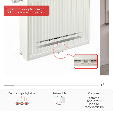
Également adapté comme
radiateur basse température
1
/
10
Technologie hybride
Réversible
Convient
comme
radiateur
basse
température