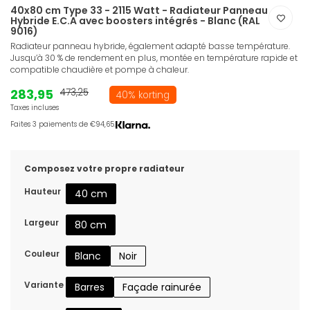
40x80 cm Type 33 - 2115 Watt - Radiateur Panneau
Hybride E.C.A avec boosters intégrés - Blanc (RAL
9016)
Radiateur panneau hybride, également adapté basse température.
Jusqu’à 30 % de rendement en plus, montée en température rapide et
compatible chaudière et pompe à chaleur.
283,95
473,25
40% korting
Taxes incluses
Faites 3 paiements de €94,65.
Composez votre propre radiateur
Hauteur
40 cm
Largeur
80 cm
Couleur
Blanc
Noir
Variante
Barres
Façade rainurée