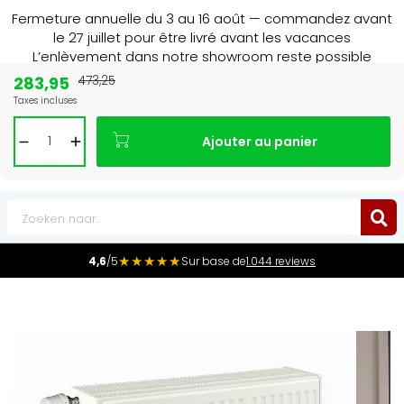
Fermeture annuelle du 3 au 16 août — commandez avant
le 27 juillet pour être livré avant les vacances
L’enlèvement dans notre showroom reste possible
jusqu’au 1er août à 16 h 30.
283,95
473,25
Taxes incluses
Leader du marché
des radiateurs au Benelux
Ajouter au panier
0
★★★★★
4,6
/5
Sur base de
1.044 reviews