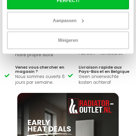
PERFECT!
Simon est heureux de vous aider et peut répondre à
toutes vos questions.
Aanpassen
Envoyer un message
Weigeren
Large éventail
Délai de réflexion de 14
jours
Livraison à partir de
Pas bon = remboursé
notre propre stock
Venez vous chercher en
Livraison rapide aux
magasin ?
Pays-Bas et en Belgique
Nous sommes ouverts 6
Geen onverwachte
jours par semaine.
kosten achteraf