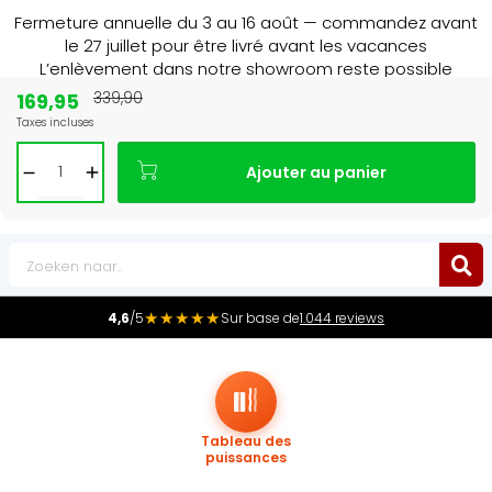
Fermeture annuelle du 3 au 16 août — commandez avant
le 27 juillet pour être livré avant les vacances
L’enlèvement dans notre showroom reste possible
jusqu’au 1er août à 16 h 30.
169,95
339,90
Taxes incluses
Leader du marché
des radiateurs au Benelux
Ajouter au panier
0
★★★★★
4,6
/5
Sur base de
1.044 reviews
Tableau des
puissances