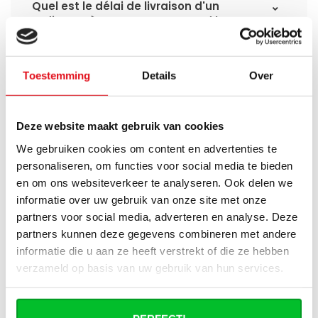
Quel est le délai de livraison d'un
radiateur à panneaux et quand le
recevrai-je si je passe une commande ?
J'ai une installation de pompe à chaleur
Toestemming
Details
Over
(hybride), puis-je utiliser tous les
radiateurs du site ?
Deze website maakt gebruik van cookies
Puis-je utiliser tous les radiateurs du site
We gebruiken cookies om content en advertenties te
en combinaison avec un chauffage
personaliseren, om functies voor social media te bieden
urbain ?
en om ons websiteverkeer te analyseren. Ook delen we
informatie over uw gebruik van onze site met onze
Un radiateur panneau fonctionne-t-il à
partners voor social media, adverteren en analyse. Deze
40°C ?
partners kunnen deze gegevens combineren met andere
informatie die u aan ze heeft verstrekt of die ze hebben
verzameld op basis van uw gebruik van hun services.
Avez-vous une question à propos de se produit.