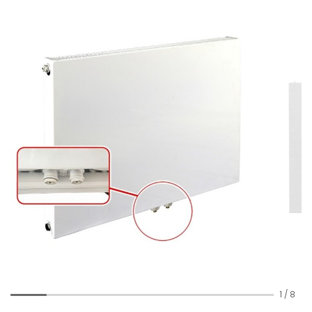
1
/
8