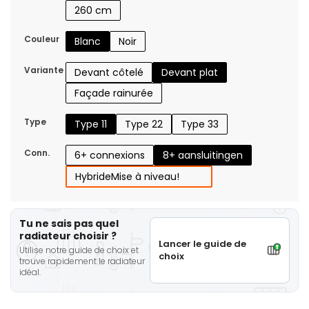
260 cm
Couleur
Blanc
Noir
Variante
Devant côtelé
Devant plat
Façade rainurée
Type
Type 11
Type 22
Type 33
Conn.
6+ connexions
8+ aansluitingen
Hybride
Mise à niveau!
Tu ne sais pas quel
radiateur choisir ?
Lancer le guide de
Utilise notre guide de choix et
choix
trouve rapidement le radiateur
idéal.