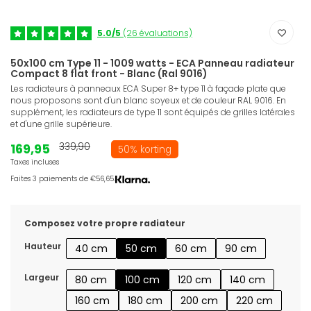
5.0/5
(26 évaluations)
50x100 cm Type 11 - 1009 watts - ECA Panneau radiateur
Compact 8 flat front - Blanc (Ral 9016)
Les radiateurs à panneaux ECA Super 8+ type 11 à façade plate que
nous proposons sont d'un blanc soyeux et de couleur RAL 9016. En
supplément, les radiateurs de type 11 sont équipés de grilles latérales
et d'une grille supérieure.
169,95
339,90
50% korting
Taxes incluses
Faites 3 paiements de €56,65.
Composez votre propre radiateur
Hauteur
40 cm
50 cm
60 cm
90 cm
Largeur
80 cm
100 cm
120 cm
140 cm
160 cm
180 cm
200 cm
220 cm