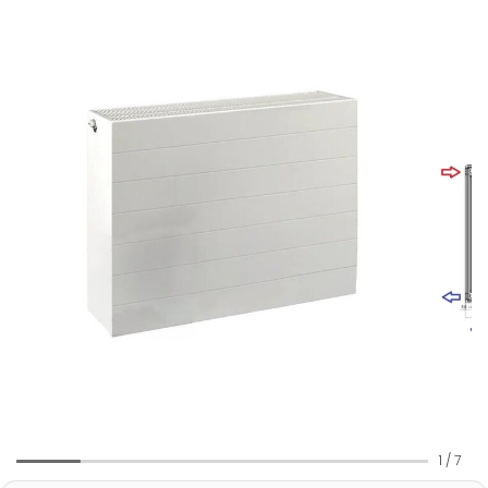
1
/
7