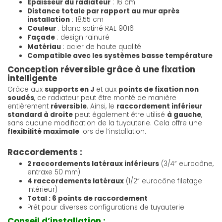
Épaisseur du radiateur
: 16 cm
Distance totale par rapport au mur après
installation
: 18,55 cm
Couleur
: blanc satiné RAL 9016
Façade
: design rainuré
Matériau
: acier de haute qualité
Compatible avec les systèmes basse température
Conception réversible grâce à une fixation
intelligente
Grâce aux
supports en J
et aux
points de fixation non
soudés
, ce radiateur peut être monté de manière
entièrement
réversible
. Ainsi, le
raccordement inférieur
standard à droite
peut également être utilisé
à gauche
,
sans aucune modification de la tuyauterie. Cela offre une
flexibilité maximale
lors de l’installation.
Raccordements :
2 raccordements latéraux inférieurs
(3/4” eurocône,
entraxe 50 mm)
4 raccordements latéraux
(1/2” eurocône filetage
intérieur)
Total : 6 points de raccordement
Prêt pour diverses configurations de tuyauterie
Conseil d’installation :