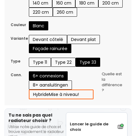
140 cm
160 cm
180 cm
200 cm
220 cm
260 cm
Couleur
Blanc
Variante
Devant côtelé
Devant plat
Façade rainurée
Type
Type 11
Type 22
Type 33
Quelle est
Conn.
6+ connexions
la
8+ aansluitingen
différence
?
Hybride
Mise à niveau!
Tu ne sais pas quel
radiateur choisir ?
Lancer le guide de
Utilise notre guide de choix et
choix
trouve rapidement le radiateur