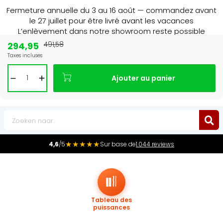
Fermeture annuelle du 3 au 16 août — commandez avant
le 27 juillet pour être livré avant les vacances
L’enlèvement dans notre showroom reste possible
jusqu’au 1er août à 16 h 30.
294,95
491,58
Taxes incluses
Leader du marché
des radiateurs au Benelux
Ajouter au panier
0
★★★★★
4,6
/5
Sur base de
1.044 reviews
Tableau des
puissances