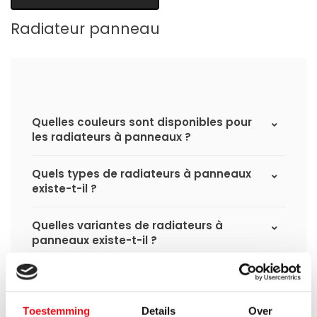
Radiateur panneau
Quelles couleurs sont disponibles pour
les radiateurs à panneaux ?
Quels types de radiateurs à panneaux
existe-t-il ?
Quelles variantes de radiateurs à
panneaux existe-t-il ?
Quelle est la différence entre un
radiateur panneau standard et un
radiateur panneau hybride ?
Toestemming
Details
Over