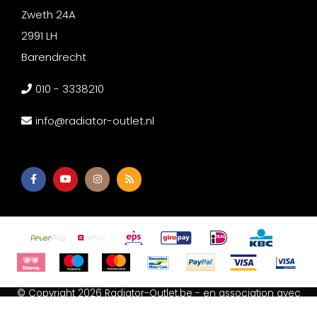
Zweth 24A
2991 LH
Barendrecht
010 - 3338210
info@radiator-outlet.nl
© Copyright 2026 Radiator-Outlet.be - en association avec
Afium B.V
-
Akupanel Outlet
-
Wc met bidet
-
Spiegeldepot