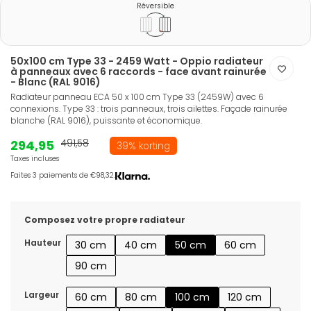
Réversible
50x100 cm Type 33 - 2459 Watt - Oppio radiateur
à panneaux avec 6 raccords - face avant rainurée
- Blanc (RAL 9016)
Radiateur panneau ECA 50 x 100 cm Type 33 (2459W) avec 6
connexions. Type 33 : trois panneaux, trois ailettes. Façade rainurée
blanche (RAL 9016), puissante et économique.
294,95
491,58
39% korting
Taxes incluses
Faites 3 paiements de €98,32.
Composez votre propre radiateur
Hauteur
30 cm
40 cm
50 cm
60 cm
90 cm
Largeur
60 cm
80 cm
100 cm
120 cm