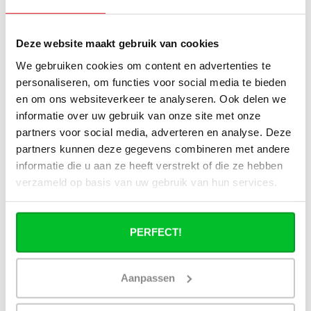
Quelle est la différence entre un
radiateur compact 6 et un radiateur
Deze website maakt gebruik van cookies
compact 8 ?
We gebruiken cookies om content en advertenties te
personaliseren, om functies voor social media te bieden
Les matériaux de suspension sont-ils
en om ons websiteverkeer te analyseren. Ook delen we
fournis ?
informatie over uw gebruik van onze site met onze
partners voor social media, adverteren en analyse. Deze
De quoi ai-je encore besoin pour
partners kunnen deze gegevens combineren met andere
compléter l'installation de mon
informatie die u aan ze heeft verstrekt of die ze hebben
radiateur ?
verzameld op basis van uw gebruik van hun services.
Set d’angle ou set droit : lequel dois-je
choisir ?
PERFECT!
Puis-je connecter ma tête
thermostatique intelligente aux
Aanpassen
radiateurs à panneaux de
Radiator‑Outlet ?