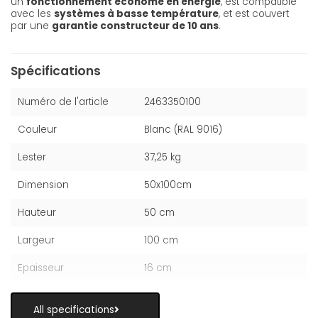
un
fonctionnement économe en énergie
, est compatible
avec les
systèmes à basse température
, et est couvert
par une
garantie constructeur de 10 ans
.
Spécifications
Numéro de l'article
2463350100
Couleur
Blanc (RAL 9016)
Lester
37,25 kg
Dimension
50x100cm
Hauteur
50 cm
Largeur
100 cm
Epaisseur
16 cm
All specifications