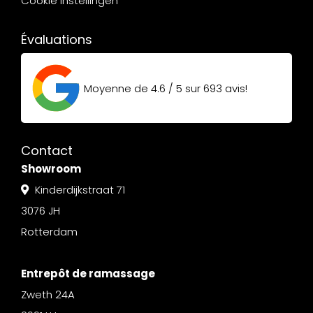
Cookie instellingen
Évaluations
Moyenne de
4.6 / 5
sur
693
avis!
Contact
Showroom
Kinderdijkstraat 71
3076 JH
Rotterdam
Entrepôt de ramassage
Zweth 24A