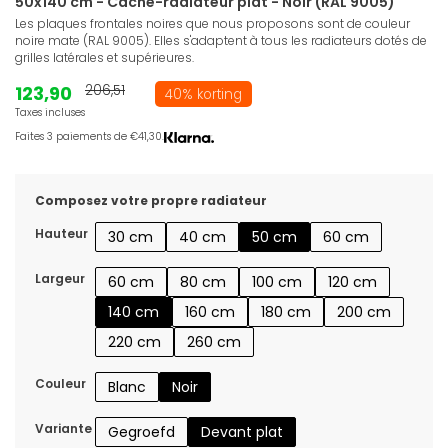
50x140 cm - Cache-radiateur plat - Noir (RAL 9005)
Les plaques frontales noires que nous proposons sont de couleur
noire mate (RAL 9005). Elles s'adaptent à tous les radiateurs dotés de
grilles latérales et supérieures.
123,90
206,51
40% korting
Taxes incluses
Faites 3 paiements de €41,30.
Composez votre propre radiateur
Hauteur
30 cm
40 cm
50 cm
60 cm
Largeur
60 cm
80 cm
100 cm
120 cm
140 cm
160 cm
180 cm
200 cm
220 cm
260 cm
Couleur
Blanc
Noir
Variante
Gegroefd
Devant plat