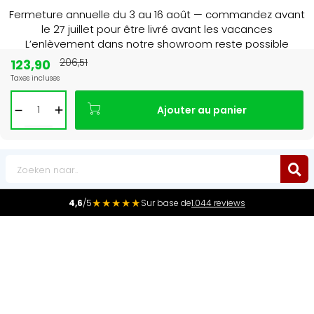
Fermeture annuelle du 3 au 16 août — commandez avant
le 27 juillet pour être livré avant les vacances
L’enlèvement dans notre showroom reste possible
jusqu’au 1er août à 16 h 30.
123,90
206,51
Taxes incluses
15+ jaar
de radiator specialist in NL & BE
Ajouter au panier
0
★★★★★
4,6
/5
Sur base de
1.044 reviews