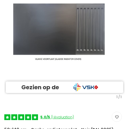
Gezien op de
1
/
1
5.0/5
(1 évaluation)