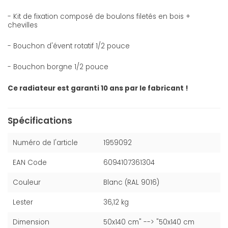
- Kit de fixation composé de boulons filetés en bois +
chevilles
- Bouchon d'évent rotatif 1/2 pouce
- Bouchon borgne 1/2 pouce
Ce radiateur est garanti 10 ans par le fabricant !
Spécifications
Numéro de l'article
1959092
EAN Code
6094107361304
Couleur
Blanc (RAL 9016)
Lester
36,12 kg
Dimension
50x140 cm" --> "50x140 cm