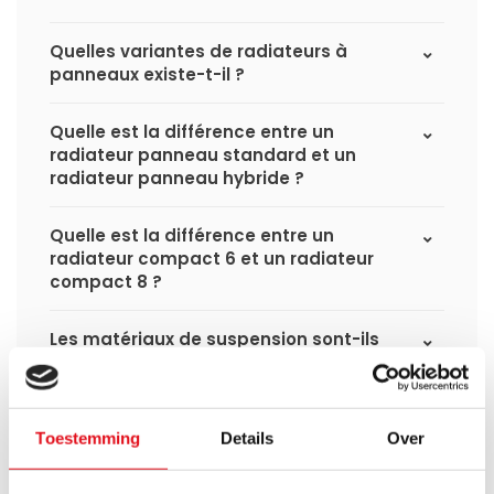
Quelles variantes de radiateurs à
panneaux existe-t-il ?
Quelle est la différence entre un
radiateur panneau standard et un
radiateur panneau hybride ?
Quelle est la différence entre un
radiateur compact 6 et un radiateur
compact 8 ?
Les matériaux de suspension sont-ils
fournis ?
De quoi ai-je encore besoin pour
Toestemming
Details
Over
compléter l'installation de mon
radiateur ?