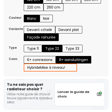
220 cm
260 cm
Couleur
Blanc
Noir
Variante
Devant côtelé
Devant plat
Façade rainurée
Type
Type 11
Type 22
Type 33
Conn.
6+ connexions
8+ aansluitingen
Hybride
Mise à niveau!
Tu ne sais pas quel
radiateur choisir ?
Lancer le guide de
Utilise notre guide de choix et
choix
trouve rapidement le radiateur
idéal.