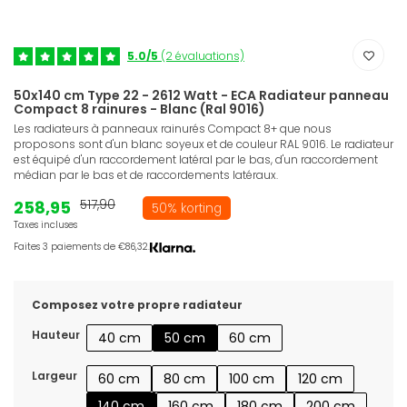
5.0/5
(2 évaluations)
50x140 cm Type 22 - 2612 Watt - ECA Radiateur panneau
Compact 8 rainures - Blanc (Ral 9016)
Les radiateurs à panneaux rainurés Compact 8+ que nous
proposons sont d'un blanc soyeux et de couleur RAL 9016. Le radiateur
est équipé d'un raccordement latéral par le bas, d'un raccordement
médian par le bas et de raccordements latéraux.
258,95
517,90
50% korting
Taxes incluses
Faites 3 paiements de €86,32.
Composez votre propre radiateur
Hauteur
40 cm
50 cm
60 cm
Largeur
60 cm
80 cm
100 cm
120 cm
140 cm
160 cm
180 cm
200 cm