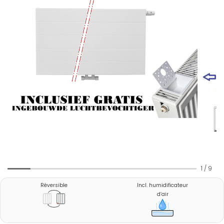
1
/
9
Réversible
Incl. humidificateur
d’air