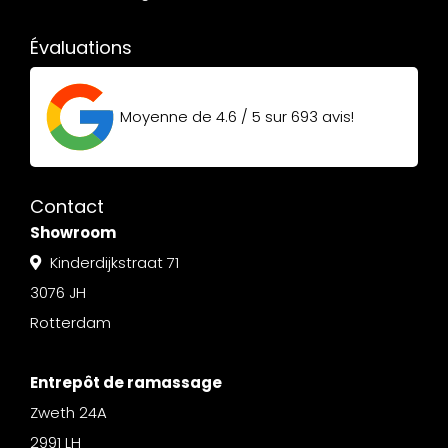
Évaluations
Moyenne de
4.6 / 5
sur
693
avis!
Contact
Showroom
Kinderdijkstraat 71
3076 JH
Rotterdam
Entrepôt de ramassage
Zweth 24A
2991 LH