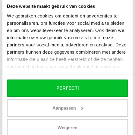
Deze website maakt gebruik van cookies
Set d’angle ou set droit : lequel dois-je
choisir ?
We gebruiken cookies om content en advertenties te
personaliseren, om functies voor social media te bieden
Puis-je connecter ma tête
en om ons websiteverkeer te analyseren. Ook delen we
thermostatique intelligente aux
informatie over uw gebruik van onze site met onze
radiateurs à panneaux de
partners voor social media, adverteren en analyse. Deze
Radiator‑Outlet ?
partners kunnen deze gegevens combineren met andere
informatie die u aan ze heeft verstrekt of die ze hebben
Comment calculer la capacité
verzameld op basis van uw gebruik van hun services.
nécessaire pour ma pièce ?
Quel est le délai de livraison d'un
PERFECT!
radiateur à panneaux et quand le
recevrai-je si je passe une commande ?
Aanpassen
J'ai une installation de pompe à chaleur
(hybride), puis-je utiliser tous les
radiateurs du site ?
Weigeren