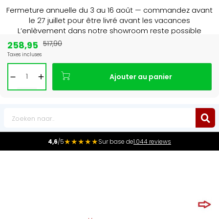
Fermeture annuelle du 3 au 16 août — commandez avant
le 27 juillet pour être livré avant les vacances
L’enlèvement dans notre showroom reste possible
jusqu’au 1er août à 16 h 30.
258,95
517,90
Taxes incluses
Leader du marché
des radiateurs au Benelux
Ajouter au panier
0
★★★★★
4,6
/5
Sur base de
1.044 reviews