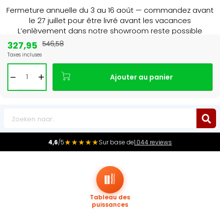
Fermeture annuelle du 3 au 16 août — commandez avant
le 27 juillet pour être livré avant les vacances
L’enlèvement dans notre showroom reste possible
jusqu’au 1er août à 16 h 30.
327,95
546,58
Taxes incluses
Leader du marché
des radiateurs au Benelux
Ajouter au panier
0
★★★★★
4,6
/5
Sur base de
1.044 reviews
Tableau des
puissances