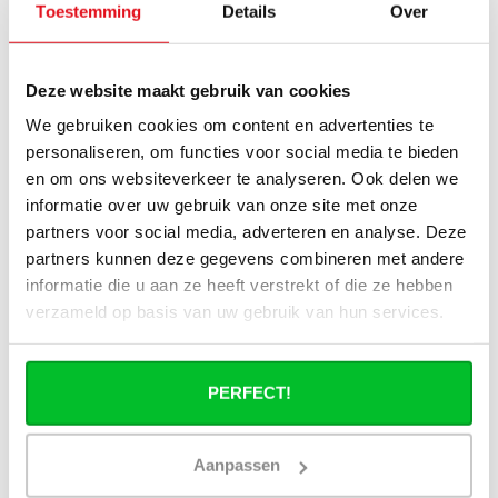
Toestemming
Details
Over
J'ai une installation de pompe à chaleur
(hybride), puis-je utiliser tous les
Deze website maakt gebruik van cookies
radiateurs du site ?
We gebruiken cookies om content en advertenties te
Puis-je utiliser tous les radiateurs du site
personaliseren, om functies voor social media te bieden
en combinaison avec un chauffage
en om ons websiteverkeer te analyseren. Ook delen we
urbain ?
informatie over uw gebruik van onze site met onze
partners voor social media, adverteren en analyse. Deze
Un radiateur panneau fonctionne-t-il à
partners kunnen deze gegevens combineren met andere
40°C ?
informatie die u aan ze heeft verstrekt of die ze hebben
verzameld op basis van uw gebruik van hun services.
PERFECT!
Avez-vous une question à propos de se produit.
Simon est heureux de vous aider et peut répondre à
toutes vos questions.
Aanpassen