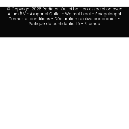
© Copyright 2026 Radiator-Outlet.be - en association avec
Afium B.V
-
Akupanel Outlet
-
Wc met bidet
-
Spiegeldepot
Termes et conditions
-
Déclaration relative aux cookies
-
Politique de confidentialité
-
Sitemap