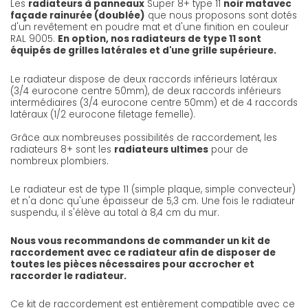
Les
radiateurs à panneaux
Super 8+ type 11
noir mat
avec
façade rainurée (doublée)
que nous proposons sont dotés
d'un revêtement en poudre mat et d'une finition en couleur
RAL 9005.
En option, nos radiateurs de type 11 sont
équipés de grilles latérales et d'une grille supérieure.
Le radiateur dispose de deux raccords inférieurs latéraux
(3/4 eurocone centre 50mm), de deux raccords inférieurs
intermédiaires (3/4 eurocone centre 50mm) et de 4 raccords
latéraux (1/2 eurocone filetage femelle).
Grâce aux nombreuses possibilités de raccordement, les
radiateurs 8+ sont les
radiateurs ultimes
pour de
nombreux plombiers.
Le radiateur est de type 11 (simple plaque, simple convecteur)
et n'a donc qu'une épaisseur de 5,3 cm. Une fois le radiateur
suspendu, il s'élève au total à 8,4 cm du mur.
Nous vous recommandons de commander un kit de
raccordement avec ce radiateur afin de disposer de
toutes les pièces nécessaires pour accrocher et
raccorder le radiateur.
Ce kit de raccordement est entièrement compatible avec ce