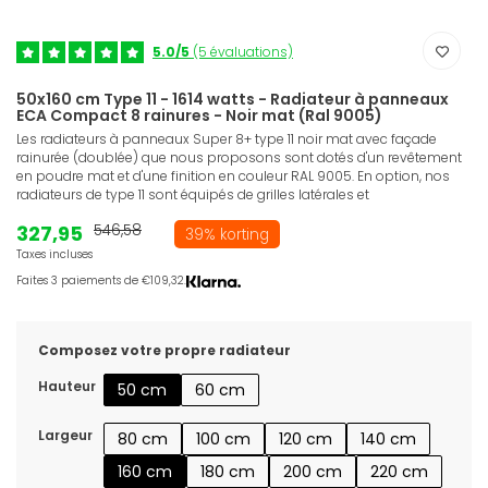
5.0/5
(5 évaluations)
50x160 cm Type 11 - 1614 watts - Radiateur à panneaux
ECA Compact 8 rainures - Noir mat (Ral 9005)
Les radiateurs à panneaux Super 8+ type 11 noir mat avec façade
rainurée (doublée) que nous proposons sont dotés d'un revêtement
en poudre mat et d'une finition en couleur RAL 9005. En option, nos
radiateurs de type 11 sont équipés de grilles latérales et
327,95
546,58
39% korting
Taxes incluses
Faites 3 paiements de €109,32.
Composez votre propre radiateur
Hauteur
50 cm
60 cm
Largeur
80 cm
100 cm
120 cm
140 cm
160 cm
180 cm
200 cm
220 cm