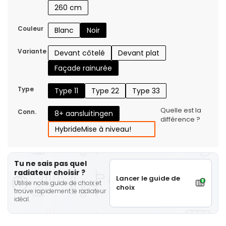
260 cm
Couleur
Blanc
Noir
Variante
Devant côtelé
Devant plat
Façade rainurée
Type
Type 11
Type 22
Type 33
Quelle est la
Conn.
8+ aansluitingen
différence ?
Hybride
Mise à niveau!
Tu ne sais pas quel
radiateur choisir ?
Lancer le guide de
Utilise notre guide de choix et
choix
trouve rapidement le radiateur
idéal.