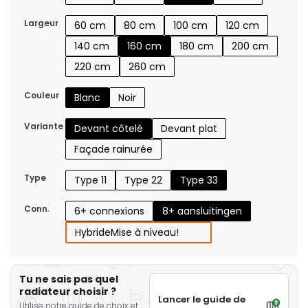
Largeur
60 cm
80 cm
100 cm
120 cm
140 cm
160 cm
180 cm
200 cm
220 cm
260 cm
Couleur
Blanc
Noir
Variante
Devant côtelé
Devant plat
Façade rainurée
Type
Type 11
Type 22
Type 33
Conn.
6+ connexions
8+ aansluitingen
Hybride
Mise à niveau!
Tu ne sais pas quel
radiateur choisir ?
Lancer le guide de
Utilise notre guide de choix et