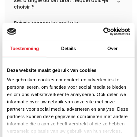
Set d’angle ou set droit : lequel dois-je
choisir ?
Puis-je connecter ma tête
thermostatique intelligente aux
radiateurs à panneaux de
Radiator‑Outlet ?
Toestemming
Details
Over
Comment calculer la capacité
nécessaire pour ma pièce ?
Deze website maakt gebruik van cookies
We gebruiken cookies om content en advertenties te
Quel est le délai de livraison d'un
radiateur à panneaux et quand le
personaliseren, om functies voor social media te bieden
recevrai-je si je passe une commande ?
en om ons websiteverkeer te analyseren. Ook delen we
informatie over uw gebruik van onze site met onze
J'ai une installation de pompe à chaleur
partners voor social media, adverteren en analyse. Deze
(hybride), puis-je utiliser tous les
partners kunnen deze gegevens combineren met andere
radiateurs du site ?
informatie die u aan ze heeft verstrekt of die ze hebben
verzameld op basis van uw gebruik van hun services.