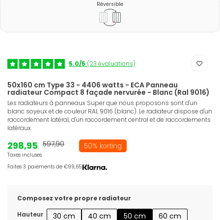
Réversible
5.0/5
(23 évaluations)
50x160 cm Type 33 - 4406 watts - ECA Panneau
radiateur Compact 8 façade nervurée - Blanc (Ral 9016)
Les radiateurs à panneaux Super que nous proposons sont d'un
blanc soyeux et de couleur RAL 9016 (blanc). Le radiateur dispose d'un
raccordement latéral, d'un raccordement central et de raccordements
latéraux.
298,95
597,90
50% korting
Taxes incluses
Faites 3 paiements de €99,65.
Composez votre propre radiateur
Hauteur
30 cm
40 cm
50 cm
60 cm