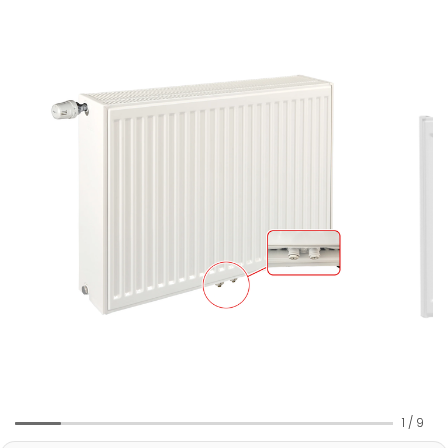
1
/
9