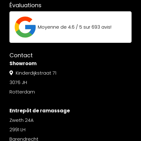
Évaluations
Moyenne de
4.6 / 5
sur
693
avis!
Contact
Showroom
Kinderdijkstraat 71
3076 JH
Rotterdam
Entrepôt de ramassage
Zweth 24A
2991 LH
Barendrecht