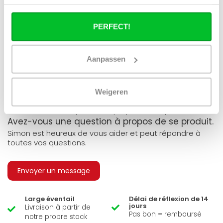
Puis-je utiliser tous les radiateurs du site
en combinaison avec un chauffage
urbain ?
PERFECT!
Un radiateur panneau fonctionne-t-il à
40°C ?
Aanpassen
Weigeren
Avez-vous une question à propos de se produit.
Simon est heureux de vous aider et peut répondre à
toutes vos questions.
Envoyer un message
Large éventail
Délai de réflexion de 14
jours
Livraison à partir de
Pas bon = remboursé
notre propre stock