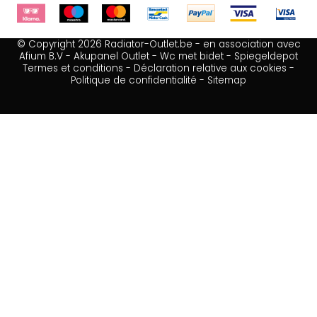
© Copyright 2026 Radiator-Outlet.be - en association avec
Afium B.V
-
Akupanel Outlet
-
Wc met bidet
-
Spiegeldepot
Termes et conditions
-
Déclaration relative aux cookies
-
Politique de confidentialité
-
Sitemap