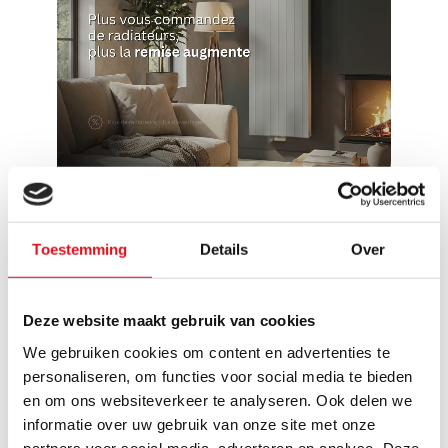
Reviews
Toestemming
Details
Over
2 évaluations
Deze website maakt gebruik van cookies
Schrijf een review
We gebruiken cookies om content en advertenties te
personaliseren, om functies voor social media te bieden
en om ons websiteverkeer te analyseren. Ook delen we
Joost
Publié le 5 novembre 2024 at 12:42
informatie over uw gebruik van onze site met onze
partners voor social media, adverteren en analyse. Deze