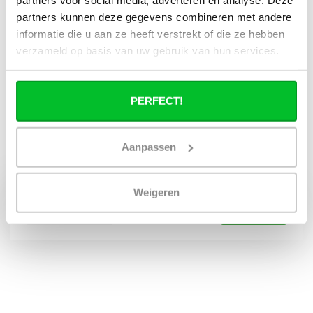
Mooie kwaliteit voorplaat, stevig en eenvoudig te monteren.
partners kunnen deze gegevens combineren met andere
informatie die u aan ze heeft verstrekt of die ze hebben
Jorg
Publié le 18 avril 2023 at 17:07
verzameld op basis van uw gebruik van hun services.
handig zo'n ding. ziet er netjes uit en past precies
PERFECT!
Quand le service de fret livre-t-il dans
votre région ?
Aanpassen
Ne s'applique pas aux envois postaux !
Weigeren
Demande