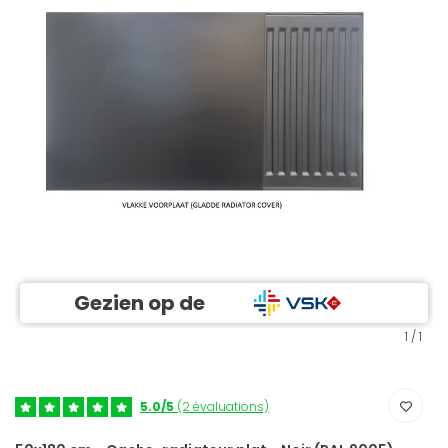
Gezien op de
1
/
1
5.0/5
(2 évaluations)