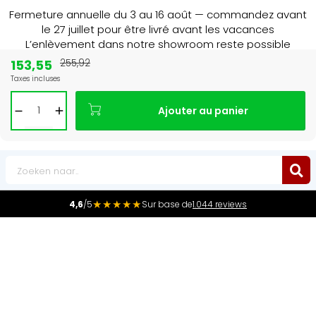
Fermeture annuelle du 3 au 16 août — commandez avant
le 27 juillet pour être livré avant les vacances
L’enlèvement dans notre showroom reste possible
jusqu’au 1er août à 16 h 30.
153,55
255,92
Taxes incluses
15+ jaar
de radiator specialist in NL & BE
Ajouter au panier
0
★★★★★
4,6
/5
Sur base de
1.044 reviews