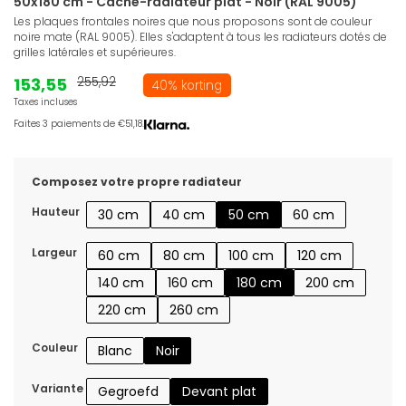
50x180 cm - Cache-radiateur plat - Noir (RAL 9005)
Les plaques frontales noires que nous proposons sont de couleur
noire mate (RAL 9005). Elles s'adaptent à tous les radiateurs dotés de
grilles latérales et supérieures.
153,55
255,92
40% korting
Taxes incluses
Faites 3 paiements de €51,18.
Composez votre propre radiateur
Hauteur
30 cm
40 cm
50 cm
60 cm
Largeur
60 cm
80 cm
100 cm
120 cm
140 cm
160 cm
180 cm
200 cm
220 cm
260 cm
Couleur
Blanc
Noir
Variante
Gegroefd
Devant plat