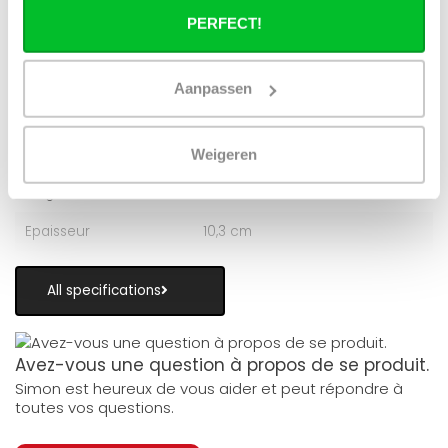
PERFECT!
Couleur
Blanc (RAL 9016)
Lester
46,44 kg
Aanpassen
Dimension
50x180cm
Hauteur
50 cm
Weigeren
Largeur
180 cm
Epaisseur
10,3 cm
All specifications
Avez-vous une question à propos de se produit.
Simon est heureux de vous aider et peut répondre à
toutes vos questions.