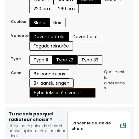
220 cm
260 cm
Couleur
Blanc
Noir
Variante
Devant côtelé
Devant plat
Façade rainurée
Type
Type 11
Type 22
Type 33
Quelle est
Conn.
6+ connexions
la
8+ aansluitingen
différence
?
Hybride
Mise à niveau!
Tu ne sais pas quel
radiateur choisir ?
Lancer le guide de
Utilise notre guide de choix et
choix
trouve rapidement le radiateur
idéal.