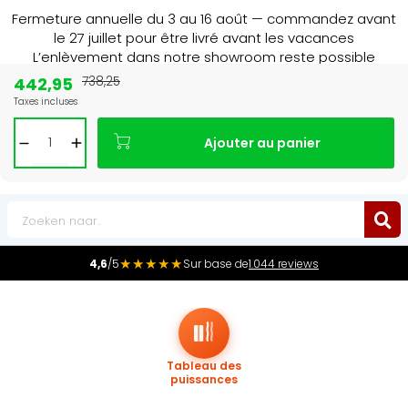
Fermeture annuelle du 3 au 16 août — commandez avant
le 27 juillet pour être livré avant les vacances
L’enlèvement dans notre showroom reste possible
jusqu’au 1er août à 16 h 30.
442,95
738,25
Taxes incluses
Leader du marché
des radiateurs au Benelux
Ajouter au panier
0
★★★★★
4,6
/5
Sur base de
1.044 reviews
Tableau des
puissances