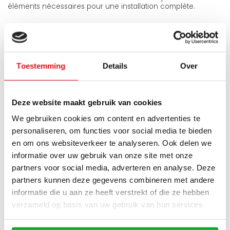
éléments nécessaires pour une installation complète.
Ce kit est parfaitement adapté et garantit une installation
rapide et optimale. Il comprend notamment les adaptateurs
(tubes CV 15 mm & tubes flexibles 16 mm) ainsi qu’une vanne
thermostatique de qualité.
Toestemming
Details
Over
Vous trouverez ce kit dans les produits associés.
Contenu de la livraison
Deze website maakt gebruik van cookies
Grilles latérales et supérieures pré-montées
Consoles de fixation murale
We gebruiken cookies om content en advertenties te
Kit de fixation (vis tirefonds + chevilles)
personaliseren, om functies voor social media te bieden
Purgeur orientable 1/2"
en om ons websiteverkeer te analyseren. Ook delen we
Bouchon 1/2"
informatie over uw gebruik van onze site met onze
Garantie
partners voor social media, adverteren en analyse. Deze
Ce radiateur bénéficie d’une garantie fabricant de 10 ans.
partners kunnen deze gegevens combineren met andere
informatie die u aan ze heeft verstrekt of die ze hebben
Spécifications
verzameld op basis van uw gebruik van hun services.
Numéro de l'article
344501800