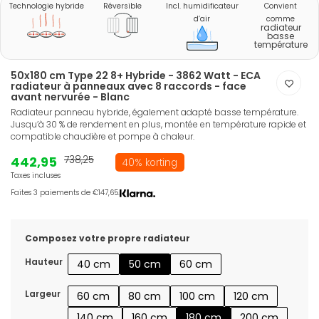
Technologie hybride
Réversible
Incl. humidificateur
Convient
d’air
comme
radiateur
basse
température
50x180 cm Type 22 8+ Hybride - 3862 Watt - ECA
radiateur à panneaux avec 8 raccords - face
avant nervurée - Blanc
Radiateur panneau hybride, également adapté basse température.
Jusqu’à 30 % de rendement en plus, montée en température rapide et
compatible chaudière et pompe à chaleur.
442,95
738,25
40% korting
Taxes incluses
Faites 3 paiements de €147,65.
Composez votre propre radiateur
Hauteur
40 cm
50 cm
60 cm
Largeur
60 cm
80 cm
100 cm
120 cm
140 cm
160 cm
180 cm
200 cm