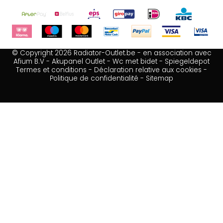
© Copyright 2026 Radiator-Outlet.be - en association avec
Afium B.V
-
Akupanel Outlet
-
Wc met bidet
-
Spiegeldepot
Termes et conditions
-
Déclaration relative aux cookies
-
Politique de confidentialité
-
Sitemap