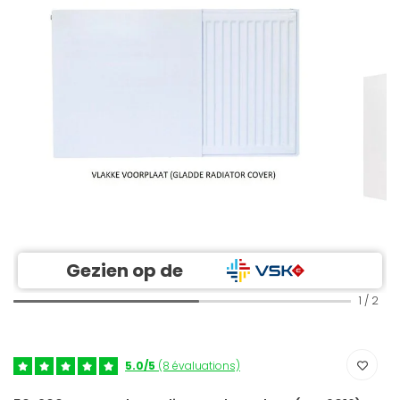
Gezien op de
1
/
2
5.0/5
(8 évaluations)