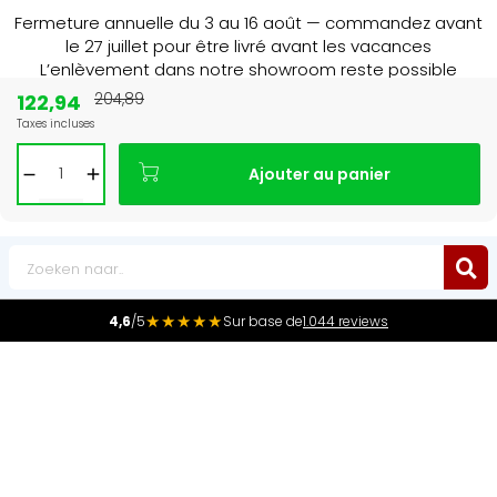
Fermeture annuelle du 3 au 16 août — commandez avant
le 27 juillet pour être livré avant les vacances
L’enlèvement dans notre showroom reste possible
jusqu’au 1er août à 16 h 30.
122,94
204,89
Taxes incluses
15+ jaar
de radiator specialist in NL & BE
Ajouter au panier
0
★★★★★
4,6
/5
Sur base de
1.044 reviews