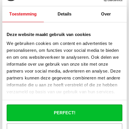
bevestingen.
Toestemming
Details
Over
Lisette
Publié le 16 janvier 2025 at 13:10
Goede oplossing voor mijn lelijke radiator.
Deze website maakt gebruik van cookies
We gebruiken cookies om content en advertenties te
Martin
Publié le 17 décembre 2024 at 17:33
personaliseren, om functies voor social media te bieden
en om ons websiteverkeer te analyseren. Ook delen we
Voorplaat geeft een moderne uitstraling.
informatie over uw gebruik van onze site met onze
partners voor social media, adverteren en analyse. Deze
Jan
Publié le 13 décembre 2024 at 17:29
partners kunnen deze gegevens combineren met andere
informatie die u aan ze heeft verstrekt of die ze hebben
De woonkamer is echt heel mooi geworden met deze strakke
voorplaten.
verzameld op basis van uw gebruik van hun services.
Sjoerd
Publié le 12 décembre 2024 at 16:20
PERFECT!
Goed zelf te monteren met de bijgeleverde clips en
magneten.