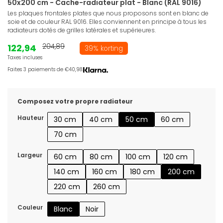
50x200 cm - Cache-radiateur plat - Blanc (RAL 9016)
Les plaques frontales plates que nous proposons sont en blanc de
soie et de couleur RAL 9016. Elles conviennent en principe à tous les
radiateurs dotés de grilles latérales et supérieures.
122,94
204,89
39% korting
Taxes incluses
Faites 3 paiements de €40,98.
Composez votre propre radiateur
Hauteur
30 cm
40 cm
50 cm
60 cm
70 cm
Largeur
60 cm
80 cm
100 cm
120 cm
140 cm
160 cm
180 cm
200 cm
220 cm
260 cm
Couleur
Blanc
Noir