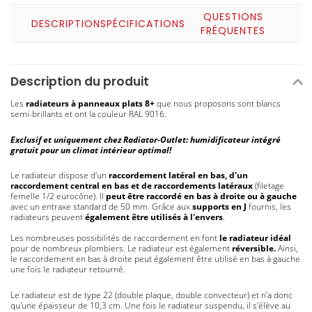
QUESTIONS
DESCRIPTION
SPÉCIFICATIONS
FRÉQUENTES
Description du produit
Les
radiateurs à panneaux plats 8+
que nous proposons sont blancs
semi-brillants et ont la couleur RAL 9016.
Exclusif et uniquement chez Radiator-Outlet: humidificateur intégré
gratuit pour un climat intérieur optimal!
Le radiateur dispose d'un
raccordement latéral en bas, d'un
raccordement central en bas et de raccordements latéraux
(filetage
femelle 1/2 eurocône). Il
peut être raccordé en bas à droite ou à gauche
avec un entraxe standard de 50 mm. Grâce aux
supports en J
fournis, les
radiateurs peuvent
également être utilisés à l'envers
.
Les nombreuses possibilités de raccordement en font
le radiateur idéal
pour de nombreux plombiers. Le radiateur est également
réversible.
Ainsi,
le raccordement en bas à droite peut également être utilisé en bas à gauche
une fois le radiateur retourné.
Le radiateur est de type 22 (double plaque, double convecteur) et n'a donc
qu'une épaisseur de 10,3 cm. Une fois le radiateur suspendu, il s'élève au