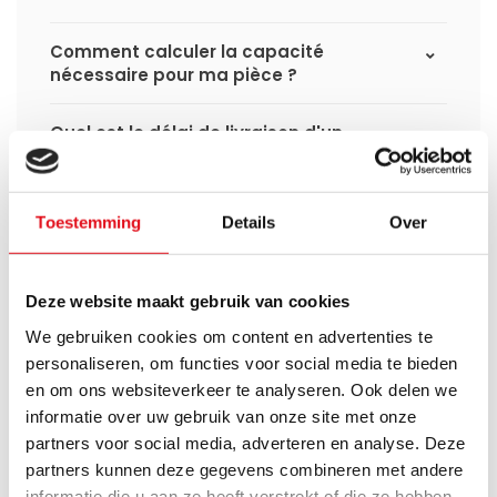
Comment calculer la capacité
nécessaire pour ma pièce ?
Quel est le délai de livraison d'un
radiateur à panneaux et quand le
recevrai-je si je passe une commande ?
Toestemming
Details
Over
J'ai une installation de pompe à chaleur
(hybride), puis-je utiliser tous les
radiateurs du site ?
Deze website maakt gebruik van cookies
We gebruiken cookies om content en advertenties te
Puis-je utiliser tous les radiateurs du site
personaliseren, om functies voor social media te bieden
en combinaison avec un chauffage
urbain ?
en om ons websiteverkeer te analyseren. Ook delen we
informatie over uw gebruik van onze site met onze
partners voor social media, adverteren en analyse. Deze
Un radiateur panneau fonctionne-t-il à
40°C ?
partners kunnen deze gegevens combineren met andere
informatie die u aan ze heeft verstrekt of die ze hebben