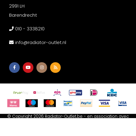
2991 LH
Barendrecht
010 - 3338210
info@radiator-outlet.nl
© Copyright 2026 Radiator-Outlet.be - en association avec
Afium B.V
-
Akupanel Outlet
-
Wc met bidet
-
Spiegeldepot
Termes et conditions
-
Déclaration relative aux cookies
-
Politique de confidentialité
-
Sitemap