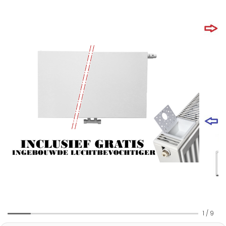
1
/
9