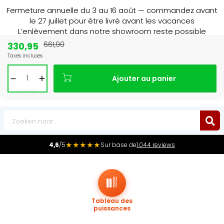
Fermeture annuelle du 3 au 16 août — commandez avant
le 27 juillet pour être livré avant les vacances
L’enlèvement dans notre showroom reste possible
jusqu’au 1er août à 16 h 30.
330,95
661,90
Taxes incluses
Leader du marché
des radiateurs au Benelux
Ajouter au panier
0
★★★★★
4,6
/5
Sur base de
1.044 reviews
Tableau des
puissances