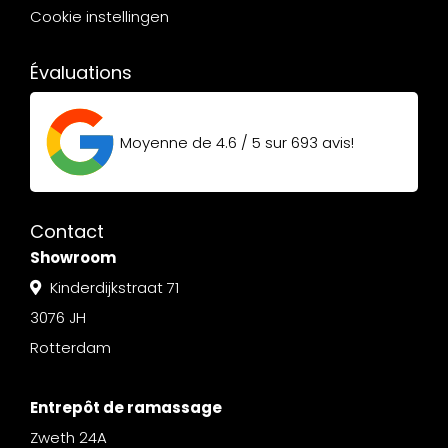
Cookie instellingen
Évaluations
Moyenne de
4.6 / 5
sur
693
avis!
Contact
Showroom
Kinderdijkstraat 71
3076 JH
Rotterdam
Entrepôt de ramassage
Zweth 24A