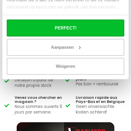
verzameld op basis van uw gebruik van hun services.
PERFECT!
Avez-vous une question à propos de se produit.
Simon est heureux de vous aider et peut répondre à
toutes vos questions.
Aanpassen
Envoyer un message
Weigeren
Large éventail
Délai de réflexion de 14
jours
Livraison à partir de
Pas bon = remboursé
notre propre stock
Venez vous chercher en
Livraison rapide aux
magasin ?
Pays-Bas et en Belgique
Nous sommes ouverts 6
Geen onverwachte
jours par semaine.
kosten achteraf