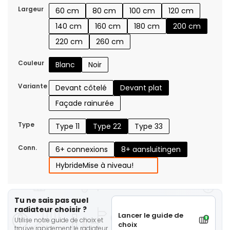
Largeur
60 cm
80 cm
100 cm
120 cm
140 cm
160 cm
180 cm
200 cm
220 cm
260 cm
Couleur
Blanc
Noir
Variante
Devant côtelé
Devant plat
Façade rainurée
Type
Type 11
Type 22
Type 33
Conn.
6+ connexions
8+ aansluitingen
Hybride
Mise à niveau!
Tu ne sais pas quel
radiateur choisir ?
Lancer le guide de
Utilise notre guide de choix et
choix
trouve rapidement le radiateur