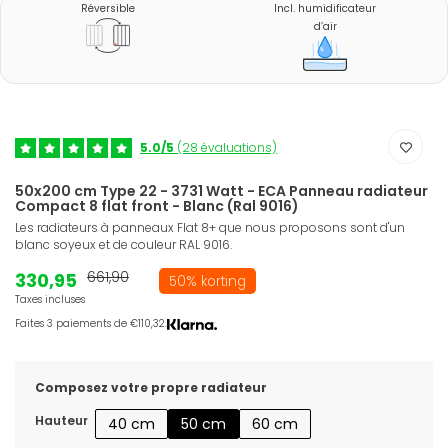
Réversible
Incl. humidificateur
d’air
5.0/5
(28 évaluations)
50x200 cm Type 22 - 3731 Watt - ECA Panneau radiateur
Compact 8 flat front - Blanc (Ral 9016)
Les radiateurs à panneaux Flat 8+ que nous proposons sont d'un
blanc soyeux et de couleur RAL 9016.
330,95
661,90
50% korting
Taxes incluses
Faites 3 paiements de €110,32.
Composez votre propre radiateur
Hauteur
40 cm
50 cm
60 cm