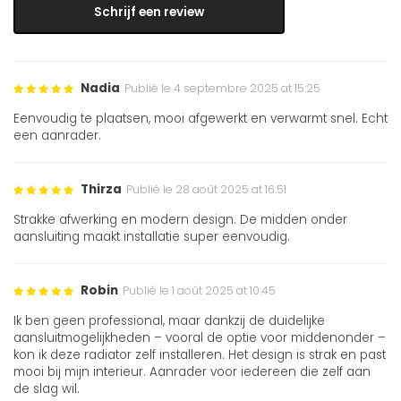
Schrijf een review
Nadia
Publié le 4 septembre 2025 at 15:25
Eenvoudig te plaatsen, mooi afgewerkt en verwarmt snel. Echt
een aanrader.
Thirza
Publié le 28 août 2025 at 16:51
Strakke afwerking en modern design. De midden onder
aansluiting maakt installatie super eenvoudig.
Robin
Publié le 1 août 2025 at 10:45
Ik ben geen professional, maar dankzij de duidelijke
aansluitmogelijkheden – vooral de optie voor middenonder –
kon ik deze radiator zelf installeren. Het design is strak en past
mooi bij mijn interieur. Aanrader voor iedereen die zelf aan
de slag wil.