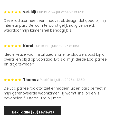
v.d. Bijl
Publié le 24 juillet 2025 at 12:16
Deze radiator heeft een mooi, strak design dat goed bij mijn
interieur past. De warmte wordt gelijkmatig verdeeld,
waardoor mijn kamer snel behaaglijk is.
Karel
Publié le 8 juillet 2025 at 11:53
Ideale keuze voor installateurs: snel te plaatsen, past bijna
overal, en altijd op voorraad. Dit is al mijn derde Eca-paneel
en altijd tevreden
Thomas
Publié le 1 juillet 2025 at 12:59
De Eca paneelradiator ziet er modern uit en past perfect in
mijn gerenoveerde woonkamer. Hij warmt snel op en is
bovendien fluisterstil. Erg blij mee.
Bekijk alle (28) reviews