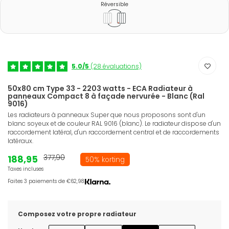
Réversible
5.0/5
(28 évaluations)
50x80 cm Type 33 - 2203 watts - ECA Radiateur à
panneaux Compact 8 à façade nervurée - Blanc (Ral
9016)
Les radiateurs à panneaux Super que nous proposons sont d'un
blanc soyeux et de couleur RAL 9016 (blanc). Le radiateur dispose d'un
raccordement latéral, d'un raccordement central et de raccordements
latéraux.
188,95
377,90
50% korting
Taxes incluses
Faites 3 paiements de €62,98.
Composez votre propre radiateur