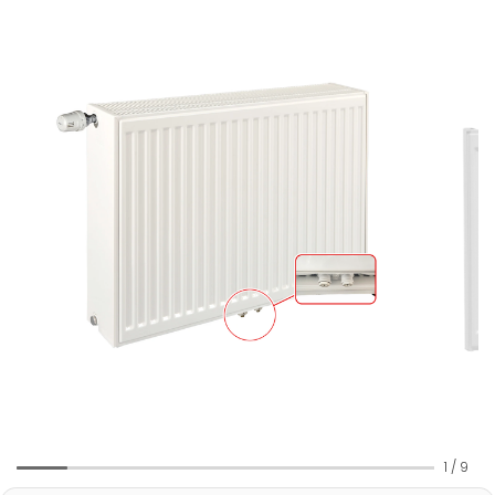
1
/
9