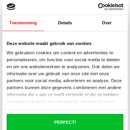
Comment calculer la capacité
nécessaire pour ma pièce ?
Toestemming
Details
Over
Quel est le délai de livraison d'un
radiateur à panneaux et quand le
recevrai-je si je passe une commande ?
Deze website maakt gebruik van cookies
We gebruiken cookies om content en advertenties te
J'ai une installation de pompe à chaleur
personaliseren, om functies voor social media te bieden
(hybride), puis-je utiliser tous les
en om ons websiteverkeer te analyseren. Ook delen we
radiateurs du site ?
informatie over uw gebruik van onze site met onze
partners voor social media, adverteren en analyse. Deze
Puis-je utiliser tous les radiateurs du site
partners kunnen deze gegevens combineren met andere
en combinaison avec un chauffage
informatie die u aan ze heeft verstrekt of die ze hebben
urbain ?
verzameld op basis van uw gebruik van hun services.
Un radiateur panneau fonctionne-t-il à
40°C ?
PERFECT!