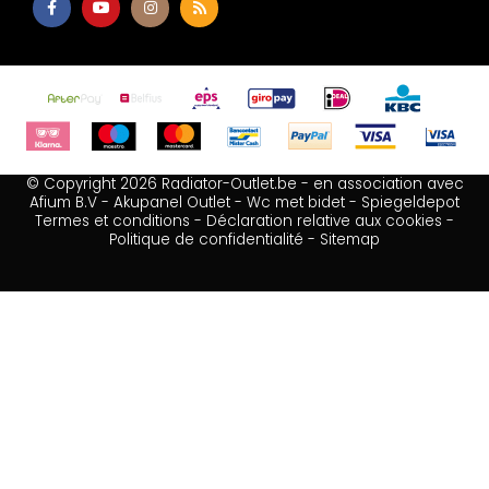
© Copyright 2026 Radiator-Outlet.be - en association avec
Afium B.V
-
Akupanel Outlet
-
Wc met bidet
-
Spiegeldepot
Termes et conditions
-
Déclaration relative aux cookies
-
Politique de confidentialité
-
Sitemap