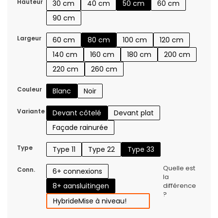
Hauteur
30 cm
40 cm
50 cm
60 cm
90 cm
Largeur
60 cm
80 cm
100 cm
120 cm
140 cm
160 cm
180 cm
200 cm
220 cm
260 cm
Couleur
Blanc
Noir
Variante
Devant côtelé
Devant plat
Façade rainurée
Type
Type 11
Type 22
Type 33
Quelle est
Conn.
6+ connexions
la
8+ aansluitingen
différence
?
Hybride
Mise à niveau!