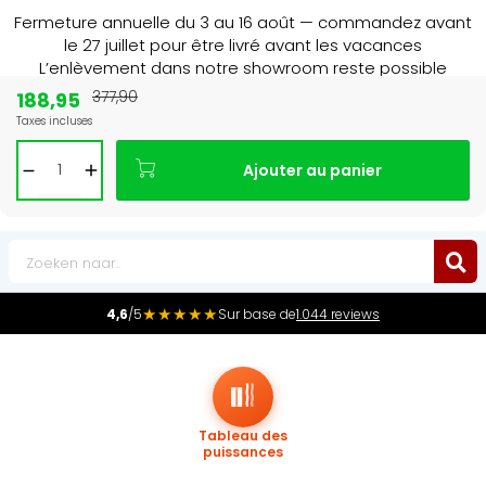
Fermeture annuelle du 3 au 16 août — commandez avant
le 27 juillet pour être livré avant les vacances
L’enlèvement dans notre showroom reste possible
jusqu’au 1er août à 16 h 30.
188,95
377,90
Taxes incluses
Leader du marché
des radiateurs au Benelux
Ajouter au panier
0
★★★★★
4,6
/5
Sur base de
1.044 reviews
Tableau des
puissances