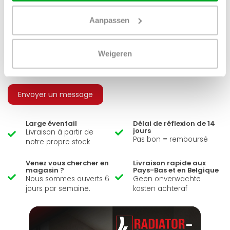
Aanpassen
Avez-vous une question à propos de se produit.
Weigeren
Simon est heureux de vous aider et peut répondre à
toutes vos questions.
Envoyer un message
Large éventail
Délai de réflexion de 14
jours
Livraison à partir de
Pas bon = remboursé
notre propre stock
Venez vous chercher en
Livraison rapide aux
magasin ?
Pays-Bas et en Belgique
Nous sommes ouverts 6
Geen onverwachte
jours par semaine.
kosten achteraf