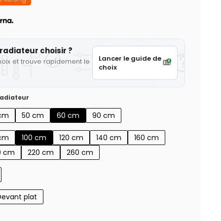
radiateur choisir ?
Lancer le guide de
hoix et trouve rapidement le
choix
adiateur
cm
50 cm
60 cm
90 cm
cm
100 cm
120 cm
140 cm
160 cm
0 cm
220 cm
260 cm
Devant plat