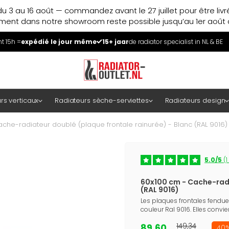
u 3 au 16 août — commandez avant le 27 juillet pour être liv
ment dans notre showroom reste possible jusqu’au 1er août à
 15h =
expédié le jour même
15+ jaar
de radiator specialist in NL & BE
rs verticaux
Radiateurs sèche-serviettes
Radiateurs design
che-radiateur doublé (plaque frontale rainurée) - Blanc (RAL 9016)
5.0/5
(1
60x100 cm - Cache-radi
(RAL 9016)
Les plaques frontales fendu
couleur Ral 9016. Elles convie
89,60
149,34
40%