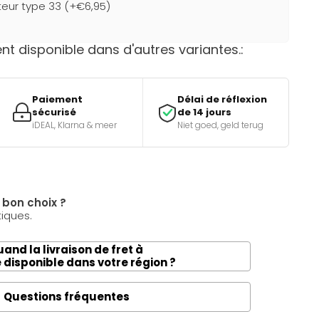
teur type 33 (+€6,95)
t disponible dans d'autres variantes.:
Paiement
Délai de réflexion
sécurisé
de 14 jours
iDEAL, Klarna & meer
Niet goed, geld terug
e bon choix ?
tiques.
and la livraison de fret à
e disponible dans votre région ?
Questions fréquentes