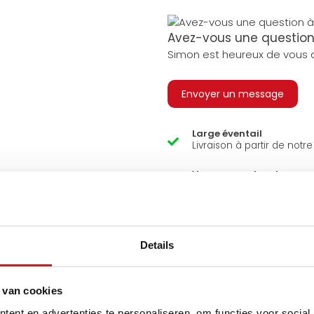
Avez-vous une question 
Simon est heureux de vous a
Envoyer un message
Large éventail
Livraison à partir de notr
Venez vous chercher en 
Nous sommes ouverts 6 j
semaine.
Details
 van cookies
ent en advertenties te personaliseren, om functies voor social