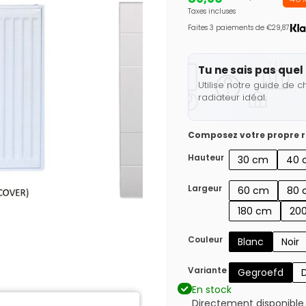
Taxes incluses
Faites 3 paiements de €29,87.
Tu ne sais pas quel 
Utilise notre guide de c
radiateur idéal.
Composez votre propre r
Hauteur
30 cm
40 
Largeur
60 cm
80 
180 cm
20
Couleur
Blanc
Noir
Variante
Gegroefd
En stock
Directement disponible