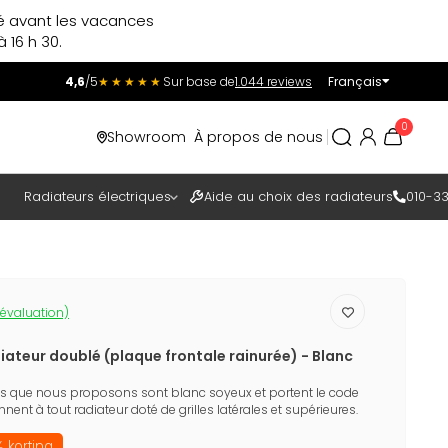
ré avant les vacances
 16 h 30.
4,6
/5
★★★★★
Sur base de
1.044 reviews
Français
Incl.
Excl.
0
Showroom
À propos de nous
TAXES
Radiateurs électriques
Aide au choix des radiateurs
010-33
 évaluation)
ateur doublé (plaque frontale rainurée) - Blanc
es que nous proposons sont blanc soyeux et portent le code
nnent à tout radiateur doté de grilles latérales et supérieures.
 korting