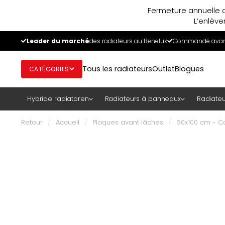
Fermeture annuelle d
L’enlève
Leader du marché
des radiateurs au Benelux
Commandé avant
Tous les radiateurs
Outlet
Blogues
CATÉGORIES
Hybride radiatoren
Radiateurs à panneaux
Radiateu
Retour
/
Accueil
/
Plaques avant lâches
/
60x100 cm - Ca