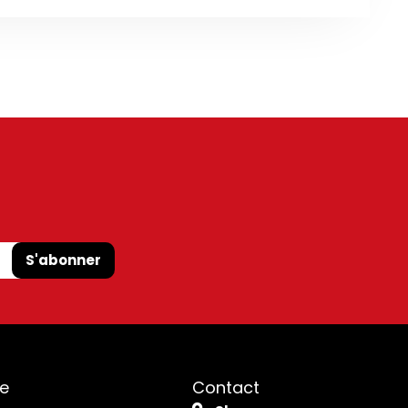
S'abonner
e
Contact