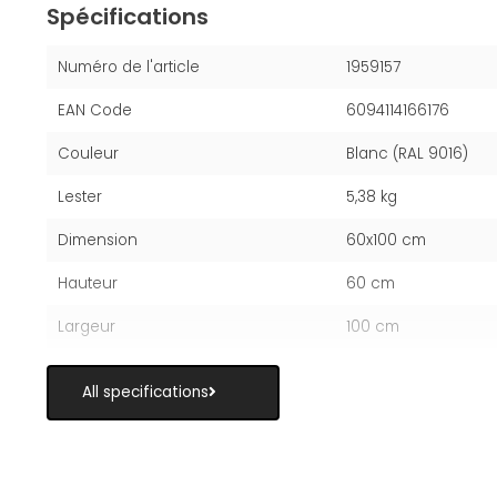
Spécifications
Numéro de l'article
1959157
EAN Code
6094114166176
Couleur
Blanc (RAL 9016)
Lester
5,38 kg
Dimension
60x100 cm
Hauteur
60 cm
Largeur
100 cm
All specifications