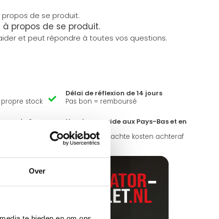
à propos de se produit.
ider et peut répondre à toutes vos questions.
Délai de réflexion de 14 jours
e propre stock
Pas bon = remboursé
magasin ?
Livraison rapide aux Pays-Bas et en
Belgique
ours par
Geen onverwachte kosten achteraf
Over
 media te bieden en om ons