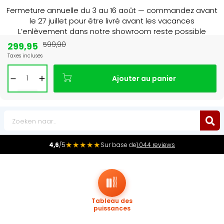
Fermeture annuelle du 3 au 16 août — commandez avant
le 27 juillet pour être livré avant les vacances
L’enlèvement dans notre showroom reste possible
jusqu’au 1er août à 16 h 30.
299,95
599,90
Taxes incluses
Leader du marché
des radiateurs au Benelux
Ajouter au panier
0
★★★★★
4,6
/5
Sur base de
1.044 reviews
Tableau des
puissances