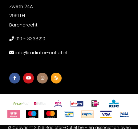
Zweth 24A
2991 LH
Barendrecht
010 - 3338210
info@radiator-outlet.nl
© Copyright 2026 Radiator-Outlet.be - en association avec
Afium B.V
-
Akupanel Outlet
-
Wc met bidet
-
Spiegeldepot