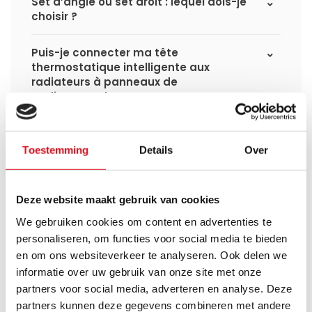
Set d’angle ou set droit : lequel dois-je
choisir ?
Puis-je connecter ma tête
thermostatique intelligente aux
radiateurs à panneaux de
Radiator‑Outlet ?
Comment calculer la capacité
nécessaire pour ma pièce ?
Toestemming
Details
Over
Quel est le délai de livraison d'un
radiateur à panneaux et quand le
Deze website maakt gebruik van cookies
recevrai-je si je passe une commande ?
We gebruiken cookies om content en advertenties te
personaliseren, om functies voor social media te bieden
J'ai une installation de pompe à chaleur
en om ons websiteverkeer te analyseren. Ook delen we
(hybride), puis-je utiliser tous les
informatie over uw gebruik van onze site met onze
radiateurs du site ?
partners voor social media, adverteren en analyse. Deze
partners kunnen deze gegevens combineren met andere