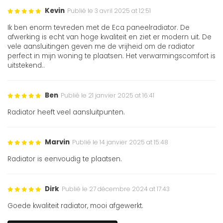
Kevin
Publié le 3 avril 2025 at 12:51
Ik ben enorm tevreden met de Eca paneelradiator. De
afwerking is echt van hoge kwaliteit en ziet er modern uit. De
vele aansluitingen geven me de vrijheid om de radiator
perfect in mijn woning te plaatsen. Het verwarmingscomfort is
uitstekend..
Ben
Publié le 21 janvier 2025 at 16:41
Radiator heeft veel aansluitpunten.
Marvin
Publié le 14 janvier 2025 at 15:48
Radiator is eenvoudig te plaatsen.
Dirk
Publié le 27 décembre 2024 at 17:43
Goede kwaliteit radiator, mooi afgewerkt.