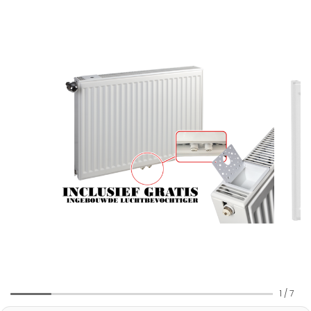
1
/
7