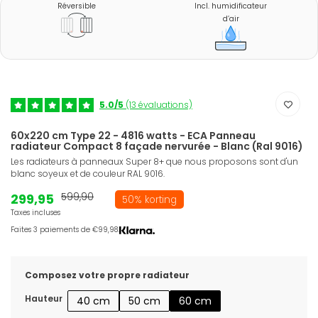
Réversible
Incl. humidificateur
d’air
5.0/5
(13 évaluations)
60x220 cm Type 22 - 4816 watts - ECA Panneau
radiateur Compact 8 façade nervurée - Blanc (Ral 9016)
Les radiateurs à panneaux Super 8+ que nous proposons sont d'un
blanc soyeux et de couleur RAL 9016.
299,95
599,90
50% korting
Taxes incluses
Faites 3 paiements de €99,98.
Composez votre propre radiateur
Hauteur
40 cm
50 cm
60 cm