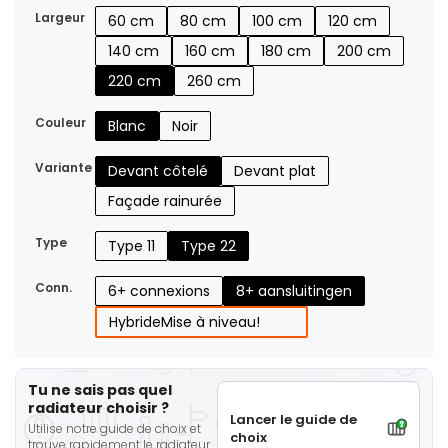
Largeur
60 cm
80 cm
100 cm
120 cm
140 cm
160 cm
180 cm
200 cm
220 cm
260 cm
Couleur
Blanc
Noir
Variante
Devant côtelé
Devant plat
Façade rainurée
Type
Type 11
Type 22
Conn.
6+ connexions
8+ aansluitingen
Hybride
Mise à niveau!
Tu ne sais pas quel
radiateur choisir ?
Lancer le guide de
Utilise notre guide de choix et
choix
trouve rapidement le radiateur