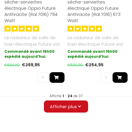
sèche-serviettes
sèche-serviettes
électrique Oppio Future
électrique Oppio Future
Anthracite (Ral 7016) 794
Anthracite (Ral 7016) 673
Watt
Watt
Le radiateur de salle de
Le radiateur de salle de
bain électrique Future est
bain électrique Future est
une synthèse du moderne
une synthèse du moderne
Commandé avant 15h00
Commandé avant 15h00
et..
expédié aujourd'hui.
et..
expédié aujourd'hui.
€269,95
€254,95
€539,90
€509,90
Affiche
1
-
24
de 37
Afficher plus