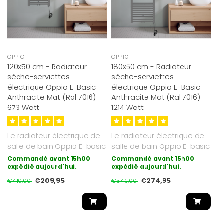
OPPIO
OPPIO
120x50 cm - Radiateur
180x60 cm - Radiateur
sèche-serviettes
sèche-serviettes
électrique Oppio E-Basic
électrique Oppio E-Basic
Anthracite Mat (Ral 7016)
Anthracite Mat (Ral 7016)
673 Watt
1214 Watt
Le radiateur électrique de
Le radiateur électrique de
salle de bain Oppio E-basic
salle de bain Oppio E-basic
est la forme de chauffag..
est la forme de chauffag..
Commandé avant 15h00
Commandé avant 15h00
expédié aujourd'hui.
expédié aujourd'hui.
€209,95
€274,95
€419,90
€549,90