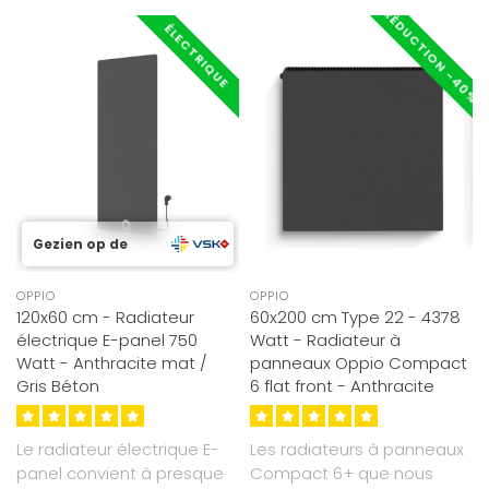
RÉDUCTION -40%
ÉLECTRIQUE
Gezien op de
OPPIO
OPPIO
120x60 cm - Radiateur
60x200 cm Type 22 - 4378
électrique E-panel 750
Watt - Radiateur à
Watt - Anthracite mat /
panneaux Oppio Compact
Gris Béton
6 flat front - Anthracite
Le radiateur électrique E-
Les radiateurs à panneaux
panel convient à presque
Compact 6+ que nous