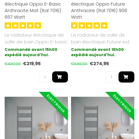
électrique Oppio E-Basic
électrique Oppio Future
Anthracite Mat (Ral 7016)
Anthracite (Ral 7016) 906
667 Watt
Watt
Le radiateur électrique de
Le radiateur de salle de
salle de bain Oppio E-basic
bain électrique Future est
est la forme de chauffag..
une synthèse du moderne
Commandé avant 15h00
Commandé avant 15h00
expédié aujourd'hui.
et..
expédié aujourd'hui.
€219,95
€274,95
€439,90
€549,90
ÉLECTRIQUE
ÉLECTRIQUE