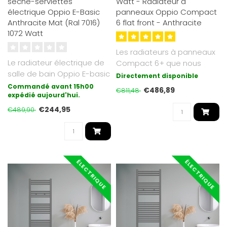
sèche-serviettes
Watt - Radiateur à
électrique Oppio E-Basic
panneaux Oppio Compact
Anthracite Mat (Ral 7016)
6 flat front - Anthracite
1072 Watt
Les radiateurs à panneaux
Le radiateur électrique de
Compact 6+ que nous
salle de bain Oppio E-basic
proposons sont de finition
Directement disponible
est la forme de chauffag..
mate e..
Commandé avant 15h00
€486,89
€811,48
expédié aujourd'hui.
€244,95
€489,90
ÉLECTRIQUE
ÉLECTRIQUE