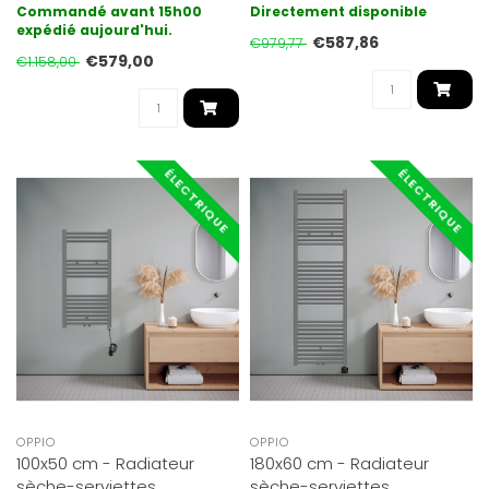
toutes les pièces, telles ..
proposons sont de finition
Commandé avant 15h00
Directement disponible
expédié aujourd'hui.
mate e..
€587,86
€979,77
€579,00
€1.158,00
ÉLECTRIQUE
ÉLECTRIQUE
OPPIO
OPPIO
100x50 cm - Radiateur
180x60 cm - Radiateur
sèche-serviettes
sèche-serviettes