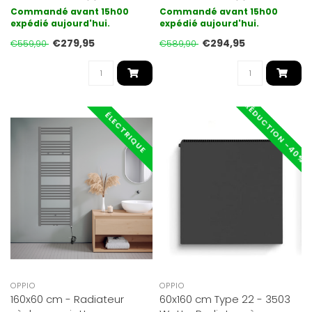
Wifi avec commande sans
Wifi avec commande sans
Commandé avant 15h00
Commandé avant 15h00
fi..
expédié aujourd'hui.
fi..
expédié aujourd'hui.
€279,95
€294,95
€559,90
€589,90
RÉDUCTION -40%
ÉLECTRIQUE
OPPIO
OPPIO
160x60 cm - Radiateur
60x160 cm Type 22 - 3503