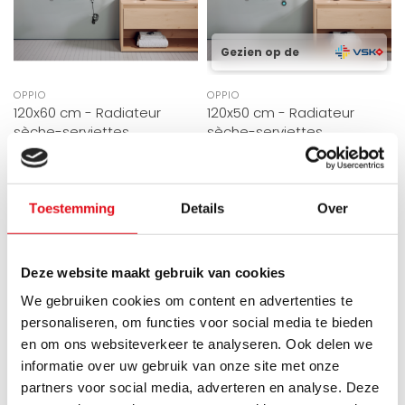
Gezien op de
OPPIO
OPPIO
120x60 cm - Radiateur
120x50 cm - Radiateur
sèche-serviettes
sèche-serviettes
électrique Oppio E-Basic
électrique Oppio ECO
Anthracite Mat (Ral 7016)
Digital Anthracite
794 Watt
Toestemming
Details
Over
Cet élégant radiateur
Le radiateur électrique de
sèche-serviettes
salle de bain Oppio E-basic
électrique ECO Digital
Commandé avant 15h00
Deze website maakt gebruik van cookies
est la forme de chauffag..
Anthracite d'O..
expédié aujourd'hui.
Commandé avant 15h00
expédié aujourd'hui.
We gebruiken cookies om content en advertenties te
€229,95
€459,90
personaliseren, om functies voor social media te bieden
€224,95
€449,90
en om ons websiteverkeer te analyseren. Ook delen we
informatie over uw gebruik van onze site met onze
partners voor social media, adverteren en analyse. Deze