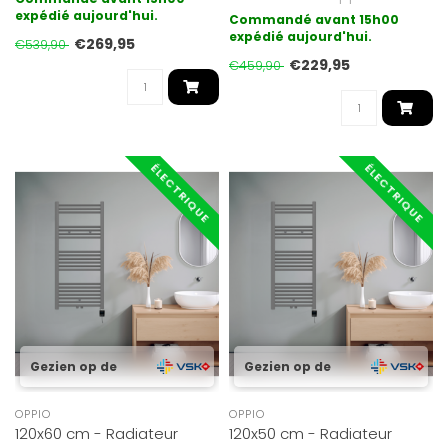
est la forme de chauffag..
fi..
expédié aujourd'hui.
Commandé avant 15h00
expédié aujourd'hui.
€269,95
€539,90
€229,95
€459,90
ÉLECTRIQUE
ÉLECTRIQUE
Gezien op de
Gezien op de
OPPIO
OPPIO
120x60 cm - Radiateur
120x50 cm - Radiateur