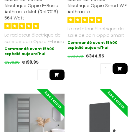
électrique Oppio E-Basic
électrique Oppio Smart WiFi
Anthracite Mat (Ral 7016)
Anthracite
564 Watt
Le radiateur électrique de
Le radiateur électrique de
salle de bain Oppio Smart
salle de bain Oppio E-basic
Wifi avec commande sans
Commandé avant 15h00
est la forme de chauffag..
fi..
expédié aujourd'hui.
Commandé avant 15h00
expédié aujourd'hui.
€344,95
€689,90
€199,95
€399,90
ÉLECTRIQUE
ÉLECTRIQUE