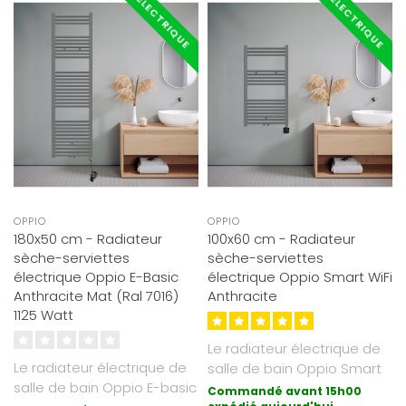
ÉLECTRIQUE
ÉLECTRIQUE
OPPIO
OPPIO
180x50 cm - Radiateur
100x60 cm - Radiateur
sèche-serviettes
sèche-serviettes
électrique Oppio E-Basic
électrique Oppio Smart WiFi
Anthracite Mat (Ral 7016)
Anthracite
1125 Watt
Le radiateur électrique de
Le radiateur électrique de
salle de bain Oppio Smart
salle de bain Oppio E-basic
Wifi avec commande sans
Commandé avant 15h00