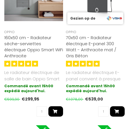
Gezien op de
OPPIO
OPPIO
160x50 cm - Radiateur
70x50 cm - Radiateur
sèche-serviettes
électrique E-panel 300
électrique Oppio Smart WiFi
Watt - Anthracite mat /
Anthracite
Gris Béton
Le radiateur électrique de
Le radiateur électrique E-
salle de bain Oppio Smart
panel convient à presque
Wifi avec commande sans
toutes les pièces, telles ..
Commandé avant 15h00
Commandé avant 15h00
fi..
expédié aujourd'hui.
expédié aujourd'hui.
€299,95
€539,00
€599,90
€1.078,00