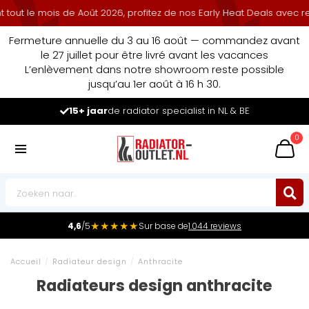
mois de Août 2026, profitez de nos Early Heat Deals avec remise cu
Fermeture annuelle du 3 au 16 août — commandez avant
le 27 juillet pour être livré avant les vacances
L’enlèvement dans notre showroom reste possible
jusqu’au 1er août à 16 h 30.
Leader du marché
des radiateurs au Benelux
0
★★★★★
4,6
/5
Sur base de
1.044 reviews
Accueil
/
Radiateur design
/
Anthracite
Radiateurs design anthracite