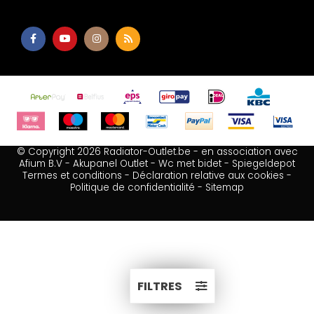
© Copyright 2026 Radiator-Outlet.be - en association avec
Afium B.V
-
Akupanel Outlet
-
Wc met bidet
-
Spiegeldepot
Termes et conditions
-
Déclaration relative aux cookies
-
Politique de confidentialité
-
Sitemap
FILTRES