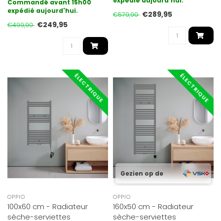
est la forme de chauffag..
fi..
expédié aujourd'hui.
Commandé avant 15h00
expédié aujourd'hui.
€289,95
€579,90
€249,95
€499,90
ÉLECTRIQUE
ÉLECTRIQUE
Gezien op de
OPPIO
OPPIO
100x60 cm - Radiateur
160x50 cm - Radiateur
sèche-serviettes
sèche-serviettes