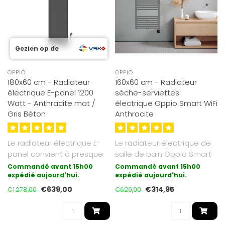
Gezien op de
OPPIO
OPPIO
180x60 cm - Radiateur
160x60 cm - Radiateur
électrique E-panel 1200
sèche-serviettes
Watt - Anthracite mat /
électrique Oppio Smart WiFi
Gris Béton
Anthracite
Le radiateur électrique E-
Le radiateur électrique de
panel convient à presque
salle de bain Oppio Smart
toutes les pièces, telles ..
Wifi avec commande sans
Commandé avant 15h00
Commandé avant 15h00
expédié aujourd'hui.
fi..
expédié aujourd'hui.
€639,00
€314,95
€1.278,00
€629,90