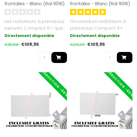
frontales - Blanc (Ral 9016)
frontales - Blanc (Ral 9016)
Les radiateurs à panneaux
GroovedLes radiateurs à
rainurés Compact 6+ que
panneaux Compact 6+
nous proposons sont d'un
que nous proposons sont
Directement disponible
Directement disponible
bla..
d'un blanc ..
€108,95
€109,95
€181,58
€219,90
RÉDUCTION -50%
RÉDUCTION -50%