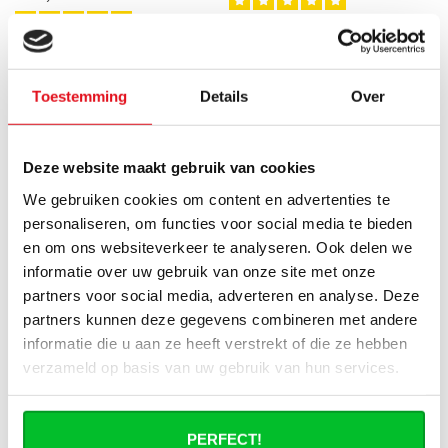
Les radiateurs à panneaux
Les radiateurs à panneaux
rainurés Compact 6+ que
Flat Compact 6+ que nous
nous proposons sont d'un
Directement disponible
proposons sont d'un blanc
bla..
Toestemming
Details
Over
Directement disponible
€140,95
€281,90
so..
€139,95
€279,90
Deze website maakt gebruik van cookies
We gebruiken cookies om content en advertenties te
RÉDUCTION -50%
RÉDUCTION -50%
personaliseren, om functies voor social media te bieden
en om ons websiteverkeer te analyseren. Ook delen we
informatie over uw gebruik van onze site met onze
partners voor social media, adverteren en analyse. Deze
partners kunnen deze gegevens combineren met andere
informatie die u aan ze heeft verstrekt of die ze hebben
verzameld op basis van uw gebruik van hun services.
PERFECT!