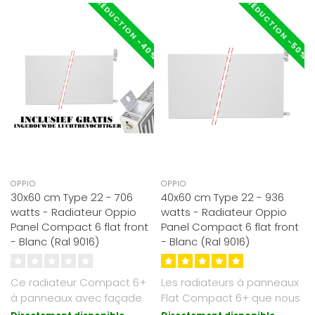
RÉDUCTION -40%
RÉDUCTION -50%
OPPIO
OPPIO
30x60 cm Type 22 - 706
40x60 cm Type 22 - 936
watts - Radiateur Oppio
watts - Radiateur Oppio
Panel Compact 6 flat front
Panel Compact 6 flat front
- Blanc (Ral 9016)
- Blanc (Ral 9016)
Ce radiateur Compact 6+
Les radiateurs à panneaux
à panneaux avec façade
Flat Compact 6+ que nous
plate est fini en blanc
proposons sont d'un blanc