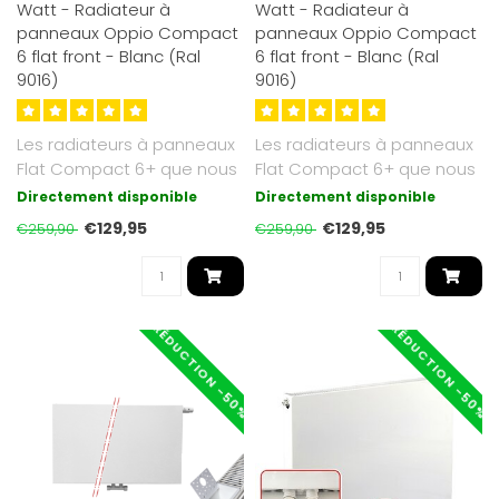
Watt - Radiateur à
Watt - Radiateur à
panneaux Oppio Compact
panneaux Oppio Compact
6 flat front - Blanc (Ral
6 flat front - Blanc (Ral
9016)
9016)
Les radiateurs à panneaux
Les radiateurs à panneaux
Flat Compact 6+ que nous
Flat Compact 6+ que nous
proposons sont d'un blanc
proposons sont d'un blanc
Directement disponible
Directement disponible
so..
so..
€129,95
€129,95
€259,90
€259,90
RÉDUCTION -50%
RÉDUCTION -50%