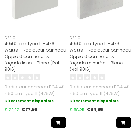
OPPIO
OPPIO
40x60 cm Type 11 - 476
40x60 cm Type 11 - 476
Watts - Radiateur panneau
Watts - Radiateur panneau
Oppio 6 connexions -
Oppio 6 connexions -
façade lisse - Blanc (Ral
façade rainurée - Blanc
9016)
(Ral 9016)
Radiateur panneau ECA 40
Radiateur panneau ECA 40
x 60 cm Type 11 (476W)
x 60 cm Type 11 (476W)
avec 6 raccords. En acier
avec 6 raccords. En acier
Directement disponible
Directement disponible
haut d..
de hau..
€77,95
€94,95
€129,92
€158,25