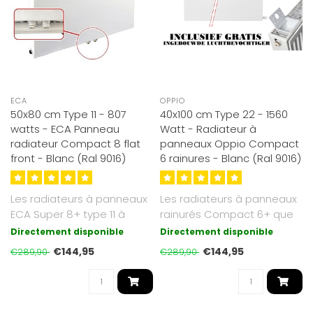
ECA
OPPIO
50x80 cm Type 11 - 807
40x100 cm Type 22 - 1560
watts - ECA Panneau
Watt - Radiateur à
radiateur Compact 8 flat
panneaux Oppio Compact
front - Blanc (Ral 9016)
6 rainures - Blanc (Ral 9016)
Les radiateurs à panneaux
Les radiateurs à panneaux
ECA Super 8+ type 11 à
rainurés Compact 6+ que
façade plate que nous
nous proposons sont d'un
Directement disponible
Directement disponible
propos..
bla..
€144,95
€144,95
€289,90
€289,90