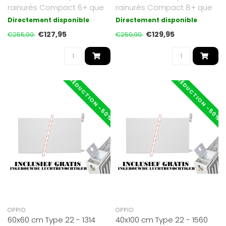
rainurés Compact 6+ que
rainurés Compact 8+ que
nous proposons sont d'un
nous proposons sont d'un
Directement disponible
Directement disponible
bla..
bla..
€127,95
€129,95
€255,90
€259,90
RÉDUCTION -50%
RÉDUCTION -50%
OPPIO
OPPIO
60x60 cm Type 22 - 1314
40x100 cm Type 22 - 1560