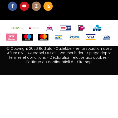
© Copyright 2026 Radiator-Outlet.be - en association avec
Afium B.V
-
Akupanel Outlet
-
Wc met bidet
-
Spiegeldepot
Termes et conditions
-
Déclaration relative aux cookies
-
Politique de confidentialité
-
Sitemap