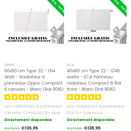
RÉDUCTION -50%
RÉDUCTION -50%
OPPIO
ECA
60x60 cm Type 22 - 1314
40x80 cm Type 22 - 1248
Watt - Radiateur à
watts - ECA Panneau
panneaux Oppio Compact
radiateur Compact 8 flat
6 rainures - Blanc (Ral 9016)
front - Blanc (Ral 9016)
Les radiateurs à panneaux
Les radiateurs à panneaux
rainurés Compact 6+ que
Flat 8+ que nous
nous proposons sont d'un
proposons sont d'un blanc
Directement disponible
Directement disponible
bla..
soyeux et ..
€136,95
€138,95
€273,90
€277,90