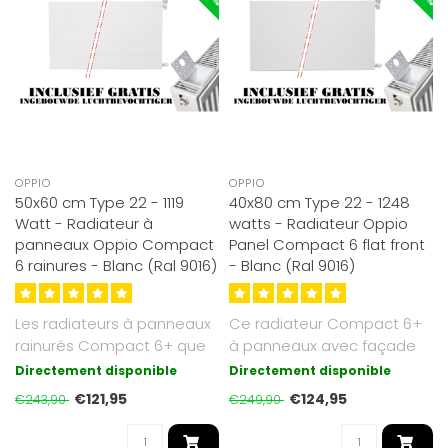
OPPIO
OPPIO
50x60 cm Type 22 - 1119
40x80 cm Type 22 - 1248
Watt - Radiateur à
watts - Radiateur Oppio
panneaux Oppio Compact
Panel Compact 6 flat front
6 rainures - Blanc (Ral 9016)
- Blanc (Ral 9016)
Les radiateurs à panneaux
Ce radiateur Compact 6+
rainurés Compact 6+ que
à panneaux avec façade
nous proposons sont d'un
plate est fini en blanc
Directement disponible
Directement disponible
bla..
satiné..
€121,95
€124,95
€243,90
€249,90