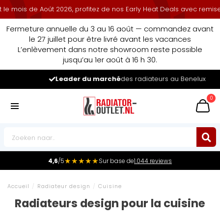
is de Août 2026, profitez de nos Early Heat Deals avec remise cumul
Fermeture annuelle du 3 au 16 août — commandez avant
le 27 juillet pour être livré avant les vacances
L’enlèvement dans notre showroom reste possible
jusqu’au 1er août à 16 h 30.
Leader du marché
des radiateurs au Benelux
0
★★★★★
4,6
/5
Sur base de
1.044 reviews
Accueil
/
Radiateur design
/
Cuisine
Radiateurs design pour la cuisine