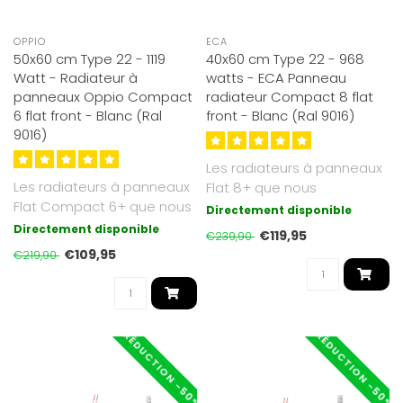
OPPIO
ECA
50x60 cm Type 22 - 1119
40x60 cm Type 22 - 968
Watt - Radiateur à
watts - ECA Panneau
panneaux Oppio Compact
radiateur Compact 8 flat
6 flat front - Blanc (Ral
front - Blanc (Ral 9016)
9016)
Les radiateurs à panneaux
Les radiateurs à panneaux
Flat 8+ que nous
Flat Compact 6+ que nous
proposons sont d'un blanc
Directement disponible
proposons sont d'un blanc
soyeux et ..
Directement disponible
€119,95
€239,90
so..
€109,95
€219,90
RÉDUCTION -50%
RÉDUCTION -50%