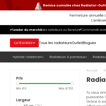
Remise cumulée chez Radiator-Outle
Fermeture annuelle d
L’enlève
Leader du marché
des radiateurs au Benelux
Commandé avant
Tous les radiateurs
Outlet
Blogues
CATÉGORIES
Hybride radiatoren
Radiateurs à panneaux
Radiateu
Accueil
/
R
Radia
Prix
Min: €
0
Max: €
700
Tu veux enr
puissante ?
Largeur
Grâce à sa 
effet visu
40 cm
(26)