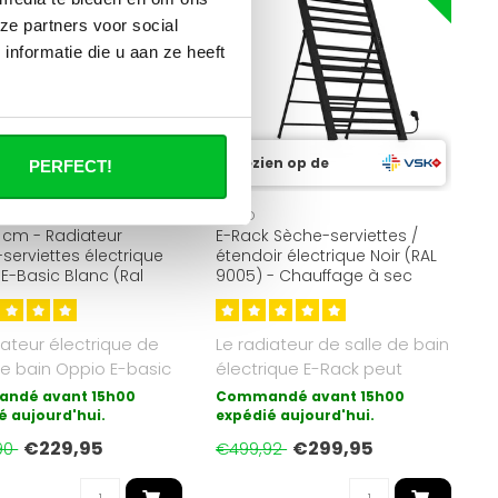
ze partners voor social
nformatie die u aan ze heeft
Gezien op de
PERFECT!
OPPIO
 cm - Radiateur
E-Rack Sèche-serviettes /
serviettes électrique
étendoir électrique Noir (RAL
E-Basic Blanc (Ral
9005) - Chauffage à sec
1067 Watt
iateur électrique de
Le radiateur de salle de bain
de bain Oppio E-basic
électrique E-Rack peut
 forme de chauffag..
également être utilisé ..
ndé avant 15h00
Commandé avant 15h00
é aujourd'hui.
expédié aujourd'hui.
€229,95
€299,95
90
€499,92