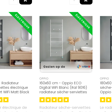
ÉLECTRIQUE
ÉLECTRIQUE
Gezien op de
OPPIO
OPPIO
 Radiateur
160x60 cm - Oppio ECO
180x60
ettes électrique
Digital WiFi Blanc (Ral 9016)
sèche-
 WiFi Matt Black
radiateur sèche-serviettes
Oppio 
électrique
9005) 
r électrique de
Radiateur sèche-serviettes
Le rad