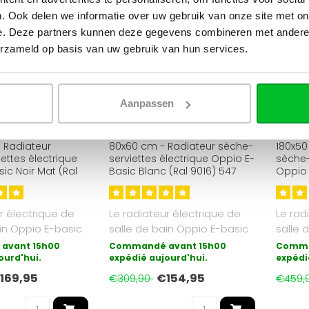
. Ook delen we informatie over uw gebruik van onze site met on
e. Deze partners kunnen deze gegevens combineren met andere i
erzameld op basis van uw gebruik van hun services.
Aanpassen
OPPIO
OPPIO
 Radiateur
80x60 cm - Radiateur sèche-
180x50
ettes électrique
serviettes électrique Oppio E-
sèche-
ic Noir Mat (Ral
Basic Blanc (Ral 9016) 547
Oppio 
Watt
Watt
9016) 
r électrique de
Le radiateur électrique de
Le rad
in Oppio E-basic
salle de bain Oppio E-basic
salle 
e de chauffag..
est la forme de chauffag..
est la
avant 15h00
Commandé avant 15h00
Comma
ourd'hui.
expédié aujourd'hui.
expédi
169,95
€154,95
€309,90
€459,