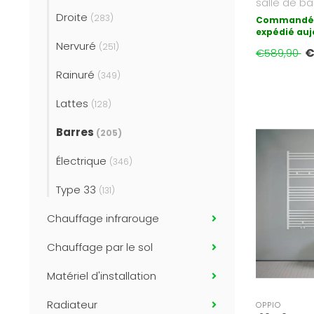
salle de b
Droite
Wifi avec co
(283)
Commandé 
expédié auj
Nervuré
(251)
€
€589,90
Rainuré
(349)
Lattes
(128)
Barres
(205)
Électrique
(346)
Type 33
(131)
Chauffage infrarouge
Chauffage par le sol
Matériel d'installation
Radiateur
OPPIO