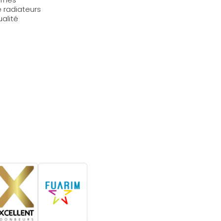
 radiateurs
ualité
.