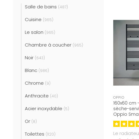
Salle de bains
(487)
Cuisine
(965)
Le salon
(965)
Chambre à coucher
(965)
Noir
(643)
Blanc
(986)
Chrome
(9)
Anthracite
(40)
OPPIO
160x60 cm -
Acier inoxydable
sèche-servi
(5)
Oppio Smart
(Ral 9005)
Or
(8)
Le radiateu
Toilettes
(1120)