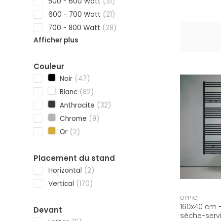
500 - 600 Watt
(31)
600 - 700 Watt
(21)
700 - 800 Watt
(28)
Afficher plus
Couleur
Noir
(47)
Blanc
(82)
Anthracite
(32)
Chrome
(9)
Or
(2)
Placement du stand
Horizontal
(2)
Vertical
(170)
OPPIO
160x40 cm -
Devant
sèche-servi