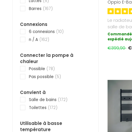
Lattes
(5)
Oppio E-Bas
9005) 714 W
Barres
(167)
Le radiateu
Connexions
salle de ba
6 connexions
(10)
est la form
Commandé 
expédié auj
n / A
(162)
€
€399,90
Connecter la pompe à
chaleur
Possible
(78)
Pas possible
(5)
Convient à
Salle de bains
(172)
Toilettes
(172)
Utilisable à basse
température