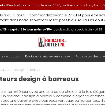
t.nl
Pendant tout le mois de Août 2026, profitez de nos Early Heat
u 3 au 16 août — commandez avant le 27 juillet pour être liv
ment dans notre showroom reste possible jusqu’au 1er août à
 15h =
expédié le jour même
15+ jaar
de radiator specialist in NL & BE
rs verticaux
Radiateurs sèche-serviettes
Radiateurs design
adiateur design
/
Barres
teurs design à barreaux
ichir ton intérieur avec une source de chaleur à la fois éléga
 Un radiateur design à barreaux combine élégance et fonctio
structure ouverte avec barreaux verticaux ou horizontaux, il 
el aéré et marquant, parfaitement adapté aux espaces mod