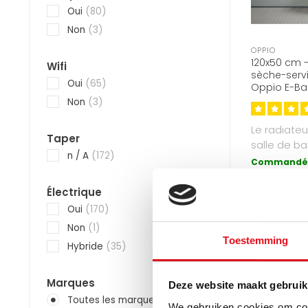
Oui
(80)
Non
(3)
OPPIO
120x50 cm -
Wifi
sèche-servi
Oui
(65)
Oppio E-Bas
9005) 673 
Non
(3)
Le radiateu
Taper
salle de ba
n / A
(172)
est la form
Commandé 
expédié auj
Électrique
€
€359,90
Oui
(170)
Non
(1)
Toestemming
Hybride
(35)
Marques
Deze website maakt gebruik
Toutes les marques
We gebruiken cookies om cont