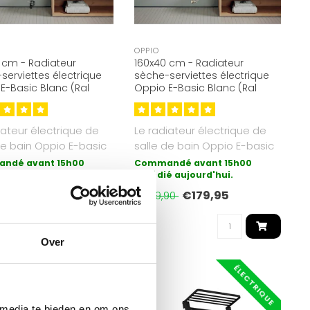
OPPIO
 cm - Radiateur
160x40 cm - Radiateur
serviettes électrique
sèche-serviettes électrique
E-Basic Blanc (Ral
Oppio E-Basic Blanc (Ral
1072 Watt
9016) 714 Watt
iateur électrique de
Le radiateur électrique de
de bain Oppio E-basic
salle de bain Oppio E-basic
 forme de chauffag..
est la forme de chauffag..
ndé avant 15h00
Commandé avant 15h00
é aujourd'hui.
expédié aujourd'hui.
€204,95
€179,95
90
€359,90
Over
ÉLECTRIQUE
ÉLECTRIQUE
 media te bieden en om ons