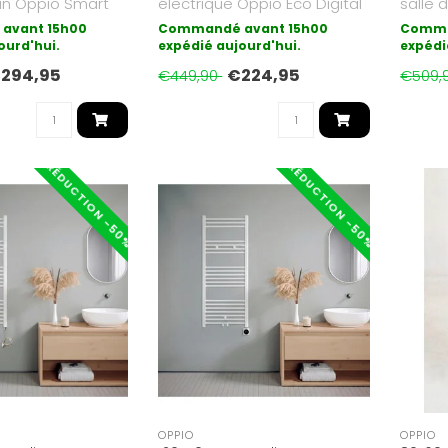
ain Oppio Smart
électrique Oppio Eco Digital
salle 
ntrôle sans f..
avec WiFi et fonction ..
est la
avant 15h00
Commandé avant 15h00
Comma
ourd'hui.
expédié aujourd'hui.
expédi
294,95
€224,95
€449,90
€509,
RÉDUCTION -50%
RÉDUCTION -50%
OPPIO
OPPIO