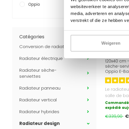
Oppio
websiteverkeer te analyseren
media, adverteren en analys
verstrekt of die ze hebben v
Catégories
Weigeren
Conversion de radiateur
OPPIO
Radiateur électrique
120x40 cm -
sèche-servi
Radiateur sèche-
Oppio E-Bas
serviettes
9005) 550 
Radiateur panneau
Le radiateu
salle de ba
Radiateur vertical
est la form
Commandé 
expédié auj
Radiateur hybrides
€
€339,90
Radiateur design