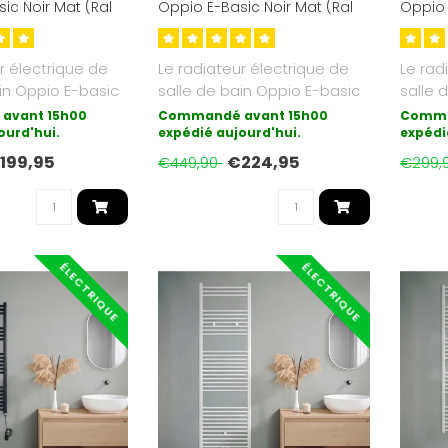
ic Noir Mat (Ral
Oppio E-Basic Noir Mat (Ral
Oppio 
att
9005) 1072 Watt
9016) 
r électrique de
Le radiateur électrique de
Le rad
in Oppio E-basic
salle de bain Oppio E-basic
salle 
e de chauffag..
est la forme de chauffag..
est la
avant 15h00
Commandé avant 15h00
Comma
ourd'hui.
expédié aujourd'hui.
expédi
199,95
€224,95
€449,90
€299,
ÉLECTRIQUE
ÉLECTRIQUE