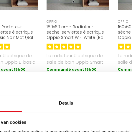
OPPIO
OPPIO
 Radiateur
180x60 cm - Radiateur
160x60
ettes électrique
sèche-serviettes électrique
sèche-
ic Noir Mat (Ral
Oppio Smart WiFi White (Ral
Oppio 
Watt
9016)
9016) 
r électrique de
Le radiateur électrique de
Le rad
in Oppio E-basic
salle de bain Oppio Smart
salle 
e de chauffag..
Wifi avec commande sans
est la
avant 15h00
Commandé avant 15h00
Comma
ourd'hui.
fi..
expédié aujourd'hui.
expédi
179,95
€294,95
€589,90
€409,
Details
ÉLECTRIQUE
ÉLECTRIQUE
 van cookies
ent en advertenties te personaliseren, om functies voor social