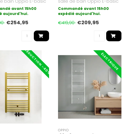
de bain Oppio E-basic
salle de bain Oppio E-basic
 forme de chauffag..
est la forme de chauffag..
ndé avant 15h00
Commandé avant 15h00
é aujourd'hui.
expédié aujourd'hui.
€254,95
€209,95
90
€419,90
RÉDUCTION -40%
ÉLECTRIQUE
OPPIO