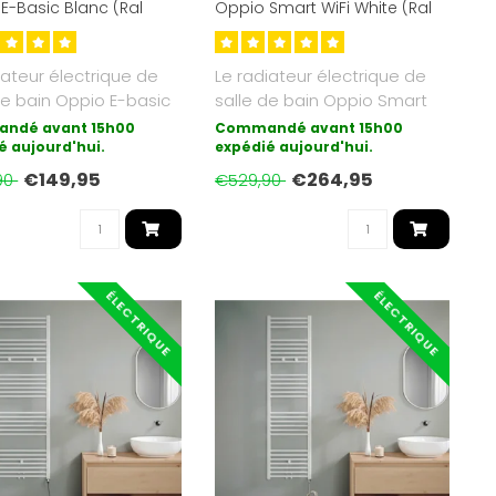
E-Basic Blanc (Ral
Oppio Smart WiFi White (Ral
550 Watt
9016)
iateur électrique de
Le radiateur électrique de
de bain Oppio E-basic
salle de bain Oppio Smart
 forme de chauffag..
Wifi avec commande sans
ndé avant 15h00
Commandé avant 15h00
é aujourd'hui.
fi..
expédié aujourd'hui.
€149,95
€264,95
90
€529,90
ÉLECTRIQUE
ÉLECTRIQUE