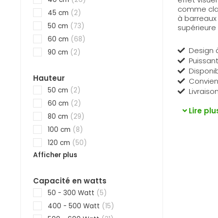
comme class
45 cm
(2)
à barreaux 
50 cm
(73)
supérieure 
60 cm
(68)
Design à
90 cm
(2)
Puissant
Disponib
Hauteur
Convient
50 cm
(2)
Livraiso
60 cm
(2)
Lire plu
80 cm
(29)
100 cm
(8)
120 cm
(50)
Afficher plus
Capacité en watts
50 - 300 Watt
(5)
400 - 500 Watt
(15)