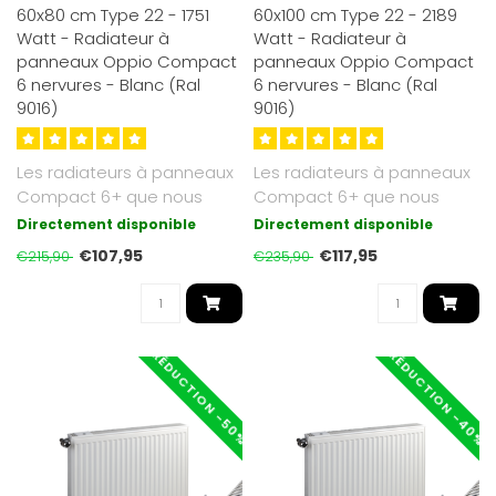
60x80 cm Type 22 - 1751
60x100 cm Type 22 - 2189
Watt - Radiateur à
Watt - Radiateur à
panneaux Oppio Compact
panneaux Oppio Compact
6 nervures - Blanc (Ral
6 nervures - Blanc (Ral
9016)
9016)
Les radiateurs à panneaux
Les radiateurs à panneaux
Compact 6+ que nous
Compact 6+ que nous
proposons sont d'un blanc
proposons sont d'un blanc
Directement disponible
Directement disponible
soyeux ..
soyeux ..
€107,95
€117,95
€215,90
€235,90
RÉDUCTION -40%
RÉDUCTION -50%