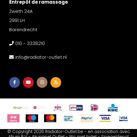
Entrepôt de ramassage
Zweth 24A
2991 LH
Barendrecht
010 - 3338210
info@radiator-outlet.nl
© Copyright 2026 Radiator-Outlet.be - en association avec
Afium B.V
-
Akupanel Outlet
-
Wc met bidet
-
Spiegeldepot