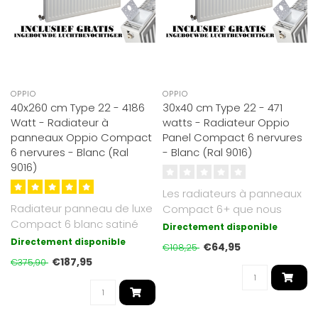
OPPIO
OPPIO
40x260 cm Type 22 - 4186
30x40 cm Type 22 - 471
Watt - Radiateur à
watts - Radiateur Oppio
panneaux Oppio Compact
Panel Compact 6 nervures
6 nervures - Blanc (Ral
- Blanc (Ral 9016)
9016)
Les radiateurs à panneaux
Radiateur panneau de luxe
Compact 6+ que nous
Compact 6 blanc satiné
proposons sont d'un blanc
Directement disponible
(RAL 9016). Doté de 6
soyeux ..
Directement disponible
€64,95
€108,25
possibi..
€187,95
€375,90