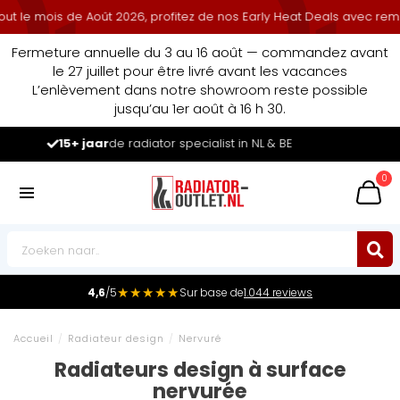
mois de Août 2026, profitez de nos Early Heat Deals avec remise cum
Fermeture annuelle du 3 au 16 août — commandez avant
le 27 juillet pour être livré avant les vacances
L’enlèvement dans notre showroom reste possible
jusqu’au 1er août à 16 h 30.
Leader du marché
des radiateurs au Benelux
0
★★★★★
4,6
/5
Sur base de
1.044 reviews
Accueil
/
Radiateur design
/
Nervuré
Radiateurs design à surface
nervurée