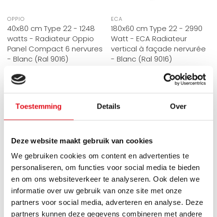
OPPIO
ECA
40x80 cm Type 22 - 1248
180x60 cm Type 22 - 2990
watts - Radiateur Oppio
Watt - ECA Radiateur
Panel Compact 6 nervures
vertical à façade nervurée
- Blanc (Ral 9016)
- Blanc (Ral 9016)
Les radiateurs à panneaux
Ce luxueux et élégant
Compact 6+ que nous
radiateur vertical nervuré
Toestemming
Details
Over
proposons sont d'un blanc
ECA mesure 180x60 cm et
Directement disponible
Directement disponible
soyeux ..
est ..
€87,95
€529,95
€175,90
€883,25
Deze website maakt gebruik van cookies
We gebruiken cookies om content en advertenties te
RÉDUCTION -40%
RÉDUCTION -40%
personaliseren, om functies voor social media te bieden
en om ons websiteverkeer te analyseren. Ook delen we
informatie over uw gebruik van onze site met onze
partners voor social media, adverteren en analyse. Deze
partners kunnen deze gegevens combineren met andere