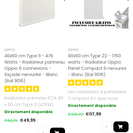
OPPIO
OPPIO
40x60 cm Type 11 - 476
90x60 cm Type 22 - 1760
Watts - Radiateur panneau
watts - Radiateur Oppio
Oppio 6 connexions -
Panel Compact 6 nervures
façade nervurée - Blanc
- Blanc (Ral 9016)
(Ral 9016)
Les radiateurs à panneaux
Radiateur panneau ECA 40
Compact 6+ que nous
x 60 cm Type 11 (476W)
proposons sont d'un blanc
Directement disponible
avec 6 raccordements.
soyeux ..
Directement disponible
€117,95
€235,90
Fabriqué ..
€49,95
€83,25