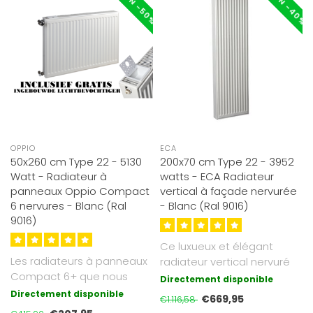
OPPIO
ECA
50x260 cm Type 22 - 5130
200x70 cm Type 22 - 3952
Watt - Radiateur à
watts - ECA Radiateur
panneaux Oppio Compact
vertical à façade nervurée
6 nervures - Blanc (Ral
- Blanc (Ral 9016)
9016)
Ce luxueux et élégant
Les radiateurs à panneaux
radiateur vertical nervuré
Compact 6+ que nous
ECA mesure 200x70 cm et
Directement disponible
proposons sont d'un blanc
est ..
Directement disponible
€669,95
€1.116,58
soyeux ..