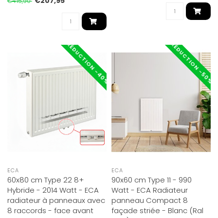
€207,95
€415,90
RÉDUCTION -40%
RÉDUCTION -50%
ECA
ECA
60x80 cm Type 22 8+
90x60 cm Type 11 - 990
Hybride - 2014 Watt - ECA
Watt - ECA Radiateur
radiateur à panneaux avec
panneau Compact 8
8 raccords - face avant
façade striée - Blanc (Ral