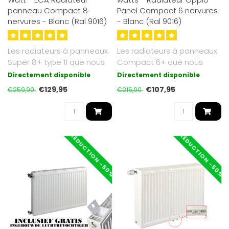
panneau Compact 8
Panel Compact 6 nervures
nervures - Blanc (Ral 9016)
- Blanc (Ral 9016)
Les radiateurs à panneaux
Les radiateurs à panneaux
Super 8+ type 11 que nous
Compact 6+ que nous
proposons sont d'un blanc
proposons sont d'un blanc
Directement disponible
Directement disponible
s..
soyeux ..
€129,95
€107,95
€259,90
€215,90
RÉDUCTION -50%
RÉDUCTION -50%