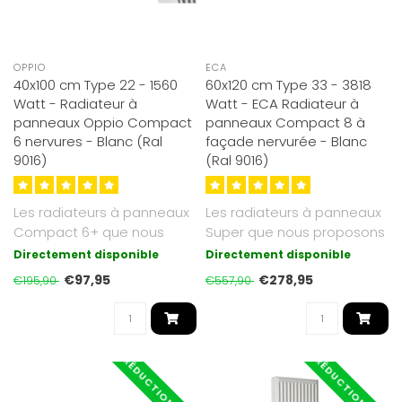
OPPIO
ECA
40x100 cm Type 22 - 1560
60x120 cm Type 33 - 3818
Watt - Radiateur à
Watt - ECA Radiateur à
panneaux Oppio Compact
panneaux Compact 8 à
6 nervures - Blanc (Ral
façade nervurée - Blanc
9016)
(Ral 9016)
Les radiateurs à panneaux
Les radiateurs à panneaux
Compact 6+ que nous
Super que nous proposons
proposons sont d'un blanc
sont d'un blanc soyeux et
Directement disponible
Directement disponible
soyeux ..
de..
€97,95
€278,95
€195,90
€557,90
RÉDUCTION -40%
RÉDUCTION -50%