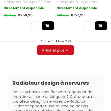
Compact 8+ Type 33 sont
Compact 6+ que nous
finis en blanc satiné et ont..
proposons sont d'un blanc
Directement disponible
Directement disponible
soyeux ..
€258,95
€157,95
€517,90
€315,90
Affiche
1
-
24
de 250
Afficher plus
Radiateur design à nervures
Vous souhaitez chauffer votre logement de
manière efficace et élégante? Optez pour un
radiateur design à nervures de Radiator-
Outlet et apportez une touche de design
unique à votre intérieur. Nous proposons des