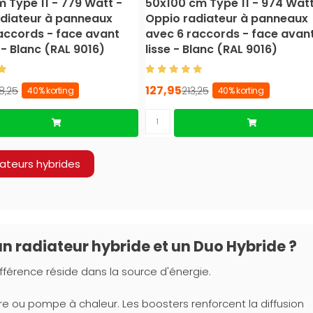
 Type 11 - 779 Watt -
50x100 cm Type 11 - 974 Watt
adiateur à panneaux
Oppio radiateur à panneaux
accords - face avant
avec 6 raccords - face avan
 - Blanc (RAL 9016)
lisse - Blanc (RAL 9016)
127,95
8,25
213,25
40% korting
40% korting
ateurs hybrides
 un radiateur hybride et un Duo Hybride ?
fférence réside dans la source d'énergie.
re ou pompe à chaleur. Les boosters renforcent la diffusion