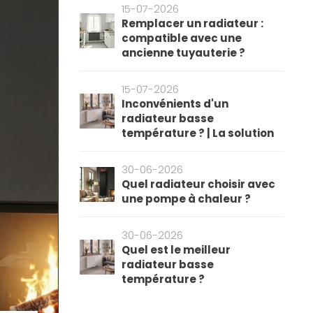
15-07-2026
Remplacer un radiateur :
compatible avec une
ancienne tuyauterie ?
15-07-2026
Inconvénients d'un
radiateur basse
température ? | La solution
30-06-2026
Quel radiateur choisir avec
une pompe à chaleur ?
30-06-2026
Quel est le meilleur
radiateur basse
température ?