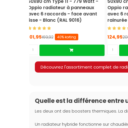
50x80 cm Type 11 - 779 Watt -
50x80 cm
Oppio radiateur à panneaux
Oppio r
avec 6 raccords - face avant
avec 6 r
lisse - Blanc (RAL 9016)
rainurée
101,95
124,95
169,92
20
40% korting
Découvrez l'assortiment complet de radi
Quelle est la différence entre
Les deux ont des boosters thermiques. La di
Un radiateur hybride fonctionne sur chaudiè