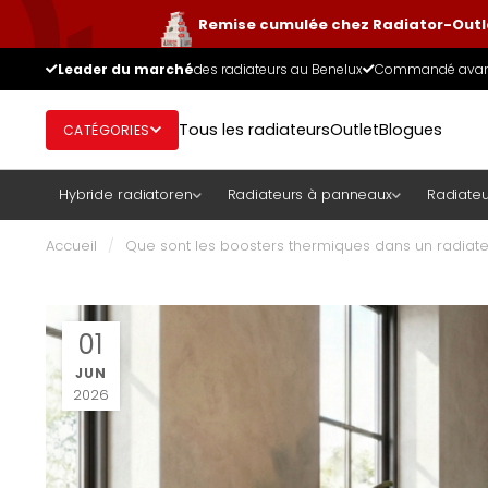
Remise cumulée chez Radiator-Outle
Leader du marché
des radiateurs au Benelux
Commandé avant
Tous les radiateurs
Outlet
Blogues
CATÉGORIES
Hybride radiatoren
Radiateurs à panneaux
Radiateu
Accueil
/
Que sont les boosters thermiques dans un radiate
01
JUN
2026