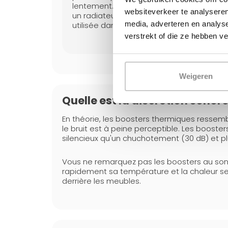
lentement. La chaleur qui se perdrait dan
websiteverkeer te analyseren
un radiateur ordinaire est entièrement
media, adverteren en analys
utilisée dans un radiateur hybride.
verstrekt of die ze hebben v
Weigeren
Quelle est la discrétion sonor
En théorie, les boosters thermiques ressemb
le bruit est à peine perceptible. Les boost
silencieux qu'un chuchotement (30 dB) et pl
Vous ne remarquez pas les boosters au son. M
rapidement sa température et la chaleur se
derrière les meubles.