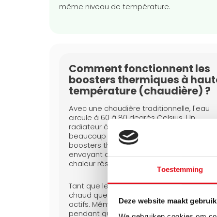
même niveau de température.
Comment fonctionnent les
boosters thermiques à haut
température (chaudière) ?
Avec une chaudière traditionnelle, l'eau
circule à 60 à 80 degrés Celsius. Un
radiateur à panneaux standard émet déj
beaucoup de chaleur par rayonnement. 
boosters thermiques renforcent cela en
envoyant activement dans la pièce la
chaleur résiduelle entre les panneaux.
Toestemming
Tant que le panneau du radiateur est plu
chaud que 30 degrés, les boosters reste
Deze website maakt gebruik
actifs. Même après l'arrêt de la chaudière
pendant que le panneau refroidit
We gebruiken cookies om cont