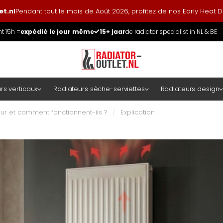
t.nl
Pendant tout le mois de Août 2026, profitez de nos Early Heat
 15h =
expédié le jour même
15+ jaar
de radiator specialist in NL & BE
rs verticaux
Radiateurs sèche-serviettes
Radiateurs design
ur et comment fonctionnent-ils ?
/
Explication