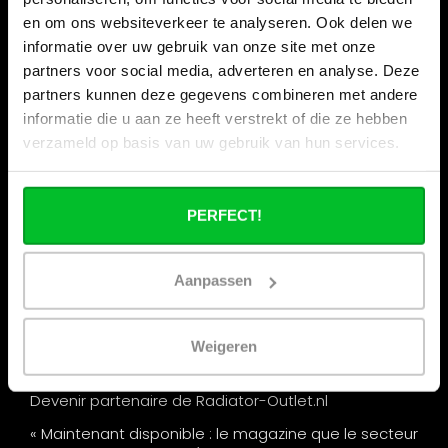
en om ons websiteverkeer te analyseren. Ook delen we
Informations
informatie over uw gebruik van onze site met onze
Vacances de la construction
partners voor social media, adverteren en analyse. Deze
partners kunnen deze gegevens combineren met andere
Qui sommes nous ?
informatie die u aan ze heeft verstrekt of die ze hebben
Nos magasins
verzameld op basis van uw gebruik van hun services.
Commande commerciale
Expédition & retours
PERFECT!
Options de paiement
Questions fréquentes
Aanpassen
Contact
Nos salons
Weigeren
Remise par quantité chez Radiator-Outlet.nl
Devenir partenaire de Radiator-Outlet.nl
« Maintenant disponible : le magazine que le secteur