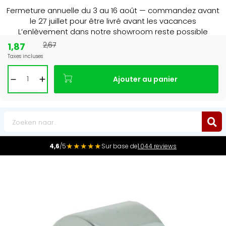
Fermeture annuelle du 3 au 16 août — commandez avant
le 27 juillet pour être livré avant les vacances
L’enlèvement dans notre showroom reste possible
jusqu’au 1er août à 16 h 30.
1,87
2,67
Taxes incluses
15+ jaar
de radiator specialist in NL & BE
Ajouter au panier
0
★★★★★
4,6
/5
Sur base de
1.044 reviews