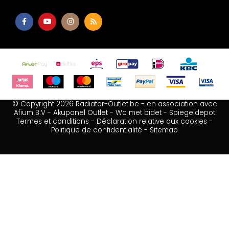
© Copyright 2026 Radiator-Outlet.be - en association avec
Afium B.V
-
Akupanel Outlet
-
Wc met bidet
-
Spiegeldepot
Termes et conditions
-
Déclaration relative aux cookies
-
Politique de confidentialité
-
Sitemap