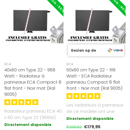
RÉDUCTION -40%
RÉDUCTION -50%
Gezien op de
ECA
ECA
40x60 cm Type 22 - 968
50x60 cm Type 22 - 1119
Watt - Radiateur à
Watt - ECA Radiateur
panneaux ECA Compact 8
panneau Compact 8 flat
flat front - Noir mat (Ral
front - Noir mat (Ral 9005)
9005)
Les radiateurs à panneaux
Radiateur panneau ECA 40
de ce modèle ont une
x 60 cm Type 22 (968W)
finition mate et sont de
Directement disponible
avec façade lisse et 8
couleu..
Directement disponible
€179,95
€299,92