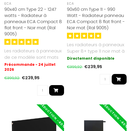
ECA
ECA
90x40 cm Type 22 - 1247
90x60 cm Type 11 - 990
watts - Radiateur à
Watt - Radiateur panneau
panneaux ECA Compact 8
ECA Compact 8 flat front -
flat front - Noir mat (Ral
Noir mat (Ral 9005)
9005)
Les radiateurs à panneaux
Les radiateurs à panneaux
Super 8+ type 11 noir mat à
de ce modèle sont mats
façade plate que nous p..
Directement disponible
et de couleur RAL 9005. Le
Précommande - 24 juillet
€239,95
€399,92
ra..
2026
€239,95
€399,92
RÉDUCTION -40%
RÉDUCTION -40%