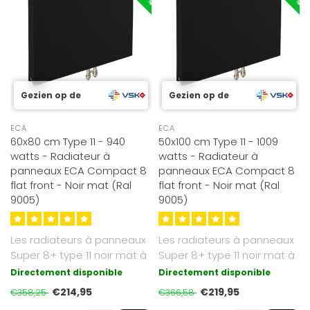
Gezien op de
Gezien op de
ECA
ECA
60x80 cm Type 11 - 940
50x100 cm Type 11 - 1009
watts - Radiateur à
watts - Radiateur à
panneaux ECA Compact 8
panneaux ECA Compact 8
flat front - Noir mat (Ral
flat front - Noir mat (Ral
9005)
9005)
Les radiateurs à panneaux
Les radiateurs à panneaux
Super 8+ type 11 noir mat à
Super 8+ type 11 noir mat à
façade plate que nous p..
façade plate que nous p..
Directement disponible
Directement disponible
€214,95
€219,95
€358,25
€366,58