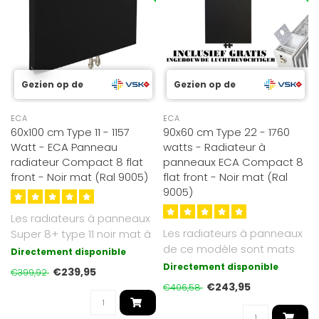
Gezien op de
Gezien op de
ECA
ECA
60x100 cm Type 11 - 1157
90x60 cm Type 22 - 1760
Watt - ECA Panneau
watts - Radiateur à
radiateur Compact 8 flat
panneaux ECA Compact 8
front - Noir mat (Ral 9005)
flat front - Noir mat (Ral
9005)
Les radiateurs à panneaux
Les radiateurs à panneaux
Super 8+ type 11 noir mat à
de ce modèle sont mats
façade plate que nous p..
Directement disponible
et de couleur RAL 9005. Le
Directement disponible
€239,95
€399,92
ra..
€243,95
€406,58