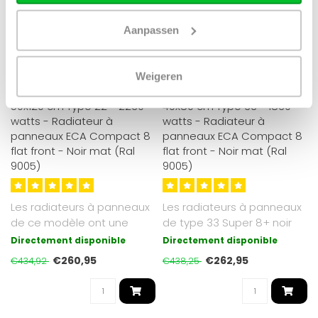
Aanpassen
Gezien op de
Gezien op de
Weigeren
ECA
ECA
50x120 cm Type 22 - 2239
40x80 cm Type 33 - 1839
watts - Radiateur à
watts - Radiateur à
panneaux ECA Compact 8
panneaux ECA Compact 8
flat front - Noir mat (Ral
flat front - Noir mat (Ral
9005)
9005)
Les radiateurs à panneaux
Les radiateurs à panneaux
de ce modèle ont une
de type 33 Super 8+ noir
finition mate et sont de
mat à façade plate que
Directement disponible
Directement disponible
couleu..
nou..
€260,95
€262,95
€434,92
€438,25