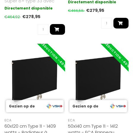
Super 8+ type 33 avec
façade plate que nous p..
Directement disponible
façade plate que nous
Directement disponible
€279,95
€466,58
proposon..
€278,95
€464,92
RÉDUCTION -40%
RÉDUCTION -40%
Gezien op de
Gezien op de
ECA
ECA
60x120 cm Type 11 - 1409
50x140 cm Type 11 - 1412
watts - Radiateur à
watts - ECA Panneau