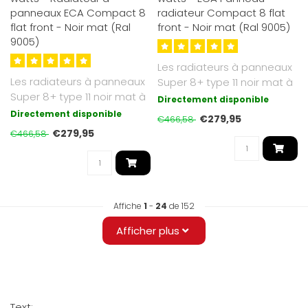
panneaux ECA Compact 8
radiateur Compact 8 flat
flat front - Noir mat (Ral
front - Noir mat (Ral 9005)
9005)
Les radiateurs à panneaux
Les radiateurs à panneaux
Super 8+ type 11 noir mat à
Super 8+ type 11 noir mat à
façade plate que nous p..
Directement disponible
façade plate que nous p..
Directement disponible
€279,95
€466,58
€279,95
€466,58
Affiche
1
-
24
de 152
Afficher plus
Text: