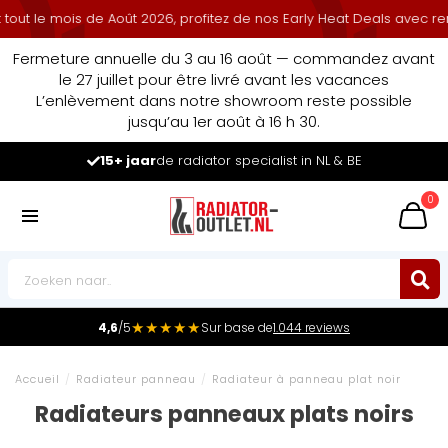
e mois de Août 2026, profitez de nos Early Heat Deals avec remise c
Fermeture annuelle du 3 au 16 août — commandez avant
le 27 juillet pour être livré avant les vacances
L’enlèvement dans notre showroom reste possible
jusqu’au 1er août à 16 h 30.
Leader du marché
des radiateurs au Benelux
0
★★★★★
4,6
/5
Sur base de
1.044 reviews
Accueil
/
Radiateur panneau
/
Radiateur à panneau plat noir
Radiateurs panneaux plats noirs