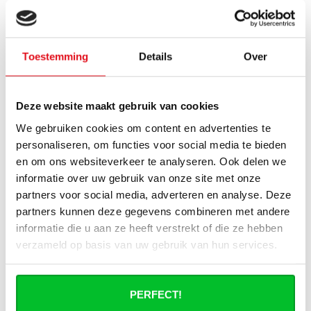
50x120 cm Type 11 - 1210
60x100 cm Type 22 - 2189
watts - Radiateur à
watts - Radiateur à
panneaux ECA Compact 8
panneaux ECA Compact 8
flat front - Noir mat (Ral
flat front - Noir mat (Ral
Toestemming
Details
Over
9005)
9005)
Les radiateurs à panneaux
Ces radiateurs panneaux
Deze website maakt gebruik van cookies
Super 8+ type 11 noir mat à
design ont une finition
We gebruiken cookies om content en advertenties te
façade plate que nous p..
mate et sont de couleur
Directement disponible
Directement disponible
personaliseren, om functies voor social media te bieden
RAL 9005..
€249,95
€251,95
€416,58
€419,92
en om ons websiteverkeer te analyseren. Ook delen we
informatie over uw gebruik van onze site met onze
partners voor social media, adverteren en analyse. Deze
partners kunnen deze gegevens combineren met andere
RÉDUCTION -40%
RÉDUCTION -40%
informatie die u aan ze heeft verstrekt of die ze hebben
verzameld op basis van uw gebruik van hun services.
PERFECT!