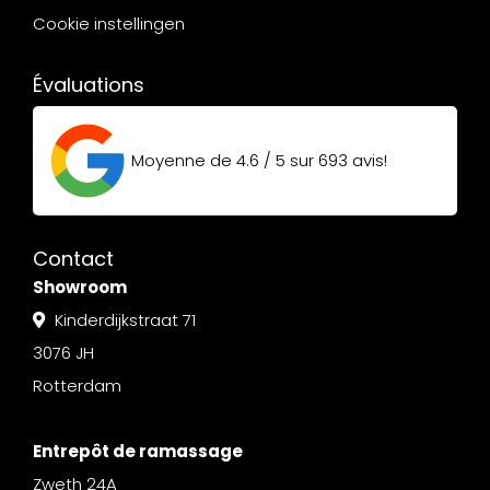
Cookie instellingen
Évaluations
Moyenne de
4.6 / 5
sur
693
avis!
Contact
Showroom
Kinderdijkstraat 71
3076 JH
Rotterdam
Entrepôt de ramassage
Zweth 24A