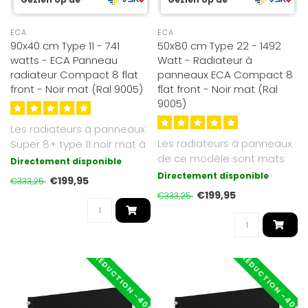
ECA
ECA
90x40 cm Type 11 - 741
50x80 cm Type 22 - 1492
watts - ECA Panneau
Watt - Radiateur à
radiateur Compact 8 flat
panneaux ECA Compact 8
front - Noir mat (Ral 9005)
flat front - Noir mat (Ral
9005)
Les radiateurs à panneaux
Les radiateurs à panneaux
Super 8+ type 11 noir mat à
de ce modèle sont mats
façade plate que nous p..
Directement disponible
et de couleur RAL 9005. Le
Directement disponible
€199,95
€333,25
ra..
€199,95
€333,25
RÉDUCTION -40%
RÉDUCTION -40%