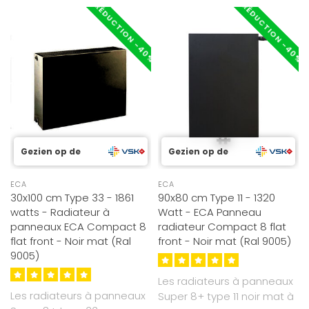
RÉDUCTION -40%
RÉDUCTION -40%
Gezien op de
Gezien op de
ECA
ECA
30x100 cm Type 33 - 1861
90x80 cm Type 11 - 1320
watts - Radiateur à
Watt - ECA Panneau
panneaux ECA Compact 8
radiateur Compact 8 flat
flat front - Noir mat (Ral
front - Noir mat (Ral 9005)
9005)
Les radiateurs à panneaux
Les radiateurs à panneaux
Super 8+ type 11 noir mat à