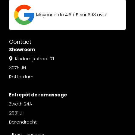
Moyenne de
4.6 / 5
sur
693
avis!
Contact
Showroom
Kinderdijkstraat 71
3076 JH
Rotterdam
Entrepôt de ramassage
Zweth 24A
2991 LH
Barendrecht