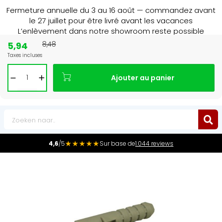
Fermeture annuelle du 3 au 16 août — commandez avant
le 27 juillet pour être livré avant les vacances
L’enlèvement dans notre showroom reste possible
jusqu’au 1er août à 16 h 30.
5,94
8,48
Taxes incluses
aar
de radiator specialist in NL & BE
Leader 
Ajouter au panier
0
★★★★★
4,6
/5
Sur base de
1.044 reviews