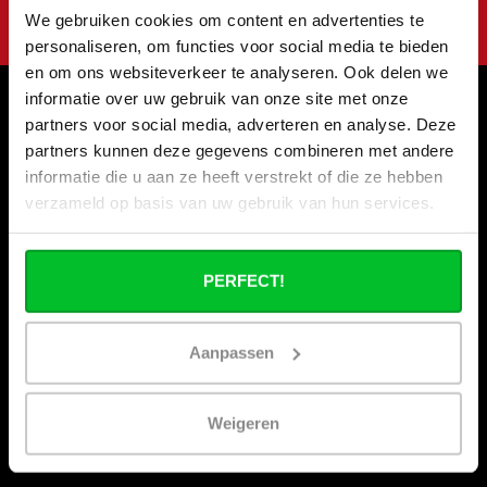
We gebruiken cookies om content en advertenties te
personaliseren, om functies voor social media te bieden
en om ons websiteverkeer te analyseren. Ook delen we
informatie over uw gebruik van onze site met onze
partners voor social media, adverteren en analyse. Deze
Informations
partners kunnen deze gegevens combineren met andere
Vacances de la construction
informatie die u aan ze heeft verstrekt of die ze hebben
verzameld op basis van uw gebruik van hun services.
Qui sommes nous ?
Nos magasins
Commande commerciale
PERFECT!
Expédition & retours
Options de paiement
Aanpassen
Questions fréquentes
Contact
Weigeren
Nos salons